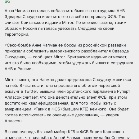
Анна Чапман пыталась соблазнить бывшего сотрудника АНБ
Эдварда Сноудена и женить его на себе по приказу ФСБ. Так
считает британское издание Mirror. По мнению газеты, таким
образом Россия пыталась удержать Сноудена на своей
территории.
«Секс-бомбе Анне Чапман ее боссы из
российской разведки
приказали соблазнить американского разоблачителя Эдварда
Сноудена», — сообщает Mirror. Британское издание отмечает,
что это было необходимо, чтобы удержать бывшего сотрудника
АНБ в России.
Mirror пишет, что Чапман даже предложила Сноудену жениться
на ней. В частности, она спросила его об этом через свой
аккаунт в Twitter. Бывший член британского парламента Руперт
Алласон считает, что она действительно агент ФСБ, при этом
достаточно квалифицированная, для того чтобы жить с
американцем. «Таких в ФСБ (бывшем КГБ) немного. Она будет
готова использовать ее очевидные дарования», — уверен
Алласон.
В свою очередь бывший майор КГБ и ФСБ Борис Карпичков
отмечает, что свадьба с Анной Чапман позволила бы Сноудену