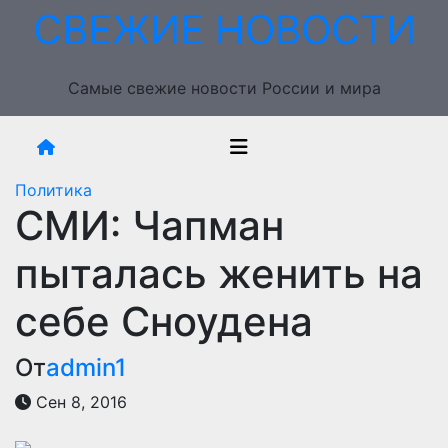
Перейти
СВЕЖИЕ НОВОСТИ
к
содержимому
Самые свежие новости России и мира
Политика
СМИ: Чапман
пыталась женить на
себе Сноудена
От
admin1
Сен 8, 2016