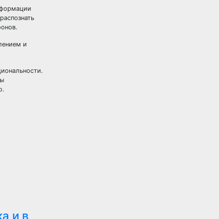
информации
 распознать
фонов.
лением и
циональности.
ты
о.
а и в