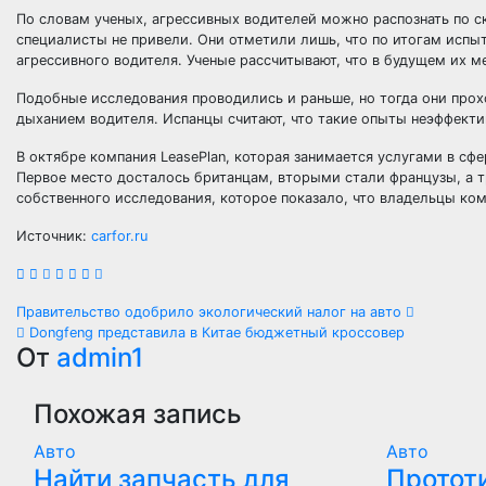
По словам ученых, агрессивных водителей можно распознать по 
специалисты не привели. Они отметили лишь, что по итогам испы
агрессивного водителя. Ученые рассчитывают, что в будущем их 
Подобные исследования проводились и раньше, но тогда они прох
дыханием водителя. Испанцы считают, что такие опыты неэффекти
В октябре компания LeasePlan, которая занимается услугами в сф
Первое место досталось британцам, вторыми стали французы, а т
собственного исследования, которое показало, что владельцы ко
Источник:
carfor.ru
Навигация
Правительство одобрило экологический налог на авто
Dongfeng представила в Китае бюджетный кроссовер
по
От
admin1
записям
Похожая запись
Авто
Авто
Найти запчасть для
Протот