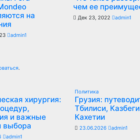
/Mondeo
чем ее преимуще
ляются на
Дек 23, 2022
admin1
ния
023
admin1
оваться
.
Политика
еская хирургия:
Грузия: путеводи
оцедур,
Тбилиси, Казбеги
ия и важные
Кахетии
ы выбора
23.06.2026
admin1
6
admin1