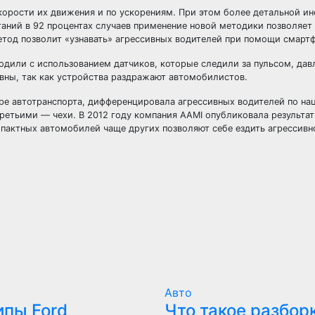
скорости их движения и по ускорениям. При этом более детальной 
таний в 92 процентах случаев применение новой методики позволяет
метод позволит «узнавать» агрессивных водителей при помощи смарт
одили с использованием датчиков, которые следили за пульсом, дав
вны, так как устройства раздражают автомобилистов.
ере автотранспорта, дифференцировала агрессивных водителей по на
ретьими — чехи. В 2012 году компания AAMI опубликовала результа
мпактных автомобилей чаще других позволяют себе ездить агрессивн
Авто
ипы Ford
Что такое разборк