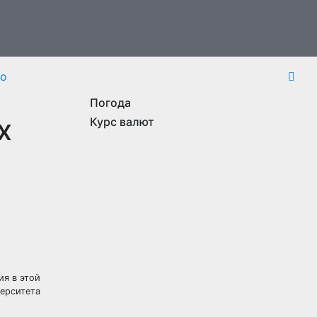
то
Погода
х
Курс валют
ия в этой
ерситета