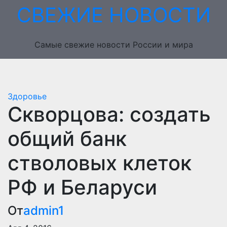
Перейти
СВЕЖИЕ НОВОСТИ
к
содержимому
Самые свежие новости России и мира
Здоровье
Скворцова: создать
общий банк
стволовых клеток
РФ и Беларуси
От
admin1