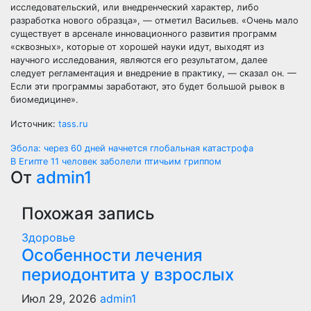
исследовательский, или внедренческий характер, либо
разработка нового образца», — отметил Васильев. «Очень мало
существует в арсенале инновационного развития программ
«сквозных», которые от хорошей науки идут, выходят из
научного исследования, являются его результатом, далее
следует регламентация и внедрение в практику, — сказал он. —
Если эти программы заработают, это будет большой рывок в
биомедицине».
Источник:
tass.ru
Навигация
Эбола: через 60 дней начнется глобальная катастрофа
В Египте 11 человек заболели птичьим гриппом
по
От
admin1
записям
Похожая запись
Здоровье
Особенности лечения
периодонтита у взрослых
Июл 29, 2026
admin1