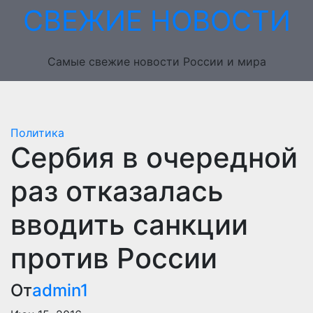
Перейти
СВЕЖИЕ НОВОСТИ
к
содержимому
Самые свежие новости России и мира
Политика
Сербия в очередной
раз отказалась
вводить санкции
против России
От
admin1