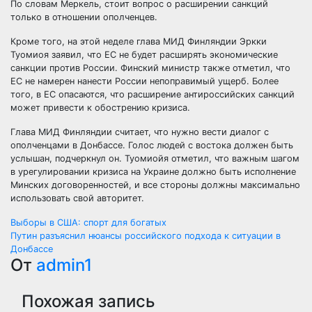
По словам Меркель, стоит вопрос о расширении санкций
только в отношении ополченцев.
Кроме того, на этой неделе глава МИД Финляндии Эркки
Туомиоя заявил, что ЕС не будет расширять экономические
санкции против России. Финский министр также отметил, что
ЕС не намерен нанести России непоправимый ущерб. Более
того, в ЕС опасаются, что расширение антироссийских санкций
может привести к обострению кризиса.
Глава МИД Финляндии считает, что нужно вести диалог с
ополченцами в Донбассе. Голос людей с востока должен быть
услышан, подчеркнул он. Туомиойя отметил, что важным шагом
в урегулировании кризиса на Украине должно быть исполнение
Минских договоренностей, и все стороны должны максимально
использовать свой авторитет.
Навигация
Выборы в США: спорт для богатых
Путин разъяснил нюансы российского подхода к ситуации в
по
Донбассе
От
admin1
записям
Похожая запись