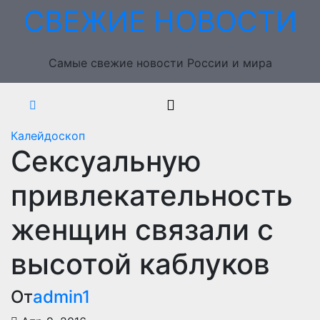
Перейти
СВЕЖИЕ НОВОСТИ
к
содержимому
Самые свежие новости России и мира
Калейдоскоп
Сексуальную
привлекательность
женщин связали с
высотой каблуков
От
admin1