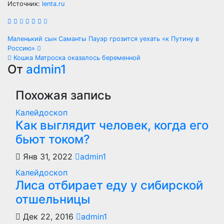
Источник:
lenta.ru
Навигация
Маленький сын Саманты Пауэр грозится уехать «к Путину в
Россию»
по
Кошка Матроска оказалось беременной
От
admin1
записям
Похожая запись
Калейдоскоп
Как выглядит человек, когда его
бьют током?
Янв 31, 2022
admin1
Калейдоскоп
Лиса отбирает еду у сибирской
отшельницы
Дек 22, 2016
admin1