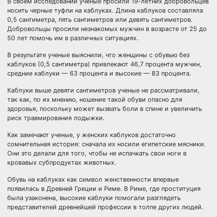
В своем исследовании ученые просили 19-летних добровольцев
носить черные туфли на каблуках. Длина каблуков составляла
0,5 сантиметра, пять сантиметров или девять сантиметров.
Добровольцы просили незнакомых мужчин в возрасте от 25 до
50 лет помочь им в различных ситуациях.
В результате ученые выяснили, что женщины с обувью без
каблуков (0,5 сантиметра) привлекают 46,7 процента мужчин,
средние каблуки — 63 процента и высокие — 83 процента.
Каблуки выше девяти сантиметров ученые не рассматривали,
так как, по их мнению, ношение такой обуви опасно для
здоровья, поскольку может вызвать боли в спине и увеличить
риск травмирования лодыжки.
Как замечают ученые, у женских каблуков достаточно
сомнительная история: сначала их носили египетские мясники.
Они это делали для того, чтобы не испачкать свои ноги в
кровавых субпродуктах животных.
Обувь на каблуках как символ женственности впервые
появилась в Древней Греции и Риме. В Риме, где проституция
была узаконена, высокие каблуки помогали разглядеть
представителей древнейшей профессии в толпе других людей.