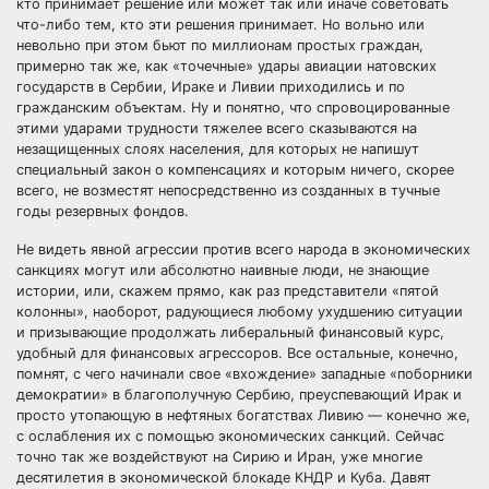
кто принимает решение или может так или иначе советовать
что-либо тем, кто эти решения принимает. Но вольно или
невольно при этом бьют по миллионам простых граждан,
примерно так же, как «точечные» удары авиации натовских
государств в Сербии, Ираке и Ливии приходились и по
гражданским объектам. Ну и понятно, что спровоцированные
этими ударами трудности тяжелее всего сказываются на
незащищенных слоях населения, для которых не напишут
специальный закон о компенсациях и которым ничего, скорее
всего, не возместят непосредственно из созданных в тучные
годы резервных фондов.
Не видеть явной агрессии против всего народа в экономических
санкциях могут или абсолютно наивные люди, не знающие
истории, или, скажем прямо, как раз представители «пятой
колонны», наоборот, радующиеся любому ухудшению ситуации
и призывающие продолжать либеральный финансовый курс,
удобный для финансовых агрессоров. Все остальные, конечно,
помнят, с чего начинали свое «вхождение» западные «поборники
демократии» в благополучную Сербию, преуспевающий Ирак и
просто утопающую в нефтяных богатствах Ливию — конечно же,
с ослабления их с помощью экономических санкций. Сейчас
точно так же воздействуют на Сирию и Иран, уже многие
десятилетия в экономической блокаде КНДР и Куба. Давят