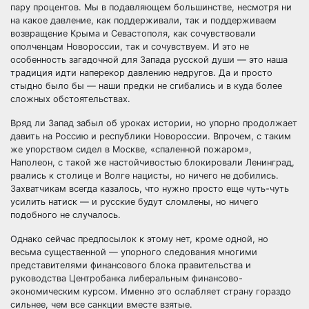
пару процентов. Мы в подавляющем большинстве, несмотря ни
на какое давление, как поддерживали, так и поддерживаем
возвращение Крыма и Севастополя, как сочувствовали
ополченцам Новороссии, так и сочувствуем. И это не
особенность загадочной для Запада русской души — это наша
традиция идти наперекор давлению недругов. Да и просто
стыдно было бы — наши предки не сгибались и в куда более
сложных обстоятельствах.
Вряд ли Запад забыл об уроках истории, но упорно продолжает
давить на Россию и республики Новороссии. Впрочем, с таким
же упорством сидел в Москве, «спаленной пожаром»,
Наполеон, с такой же настойчивостью блокировали Ленинград,
рвались к столице и Волге нацисты, но ничего не добились.
Захватчикам всегда казалось, что нужно просто еще чуть-чуть
усилить натиск — и русские будут сломлены, но ничего
подобного не случалось.
Однако сейчас предпосылок к этому нет, кроме одной, но
весьма существенной — упорного следования многими
представителями финансового блока правительства и
руководства Центробанка либеральным финансово-
экономическим курсом. Именно это ослабляет страну гораздо
сильнее, чем все санкции вместе взятые.