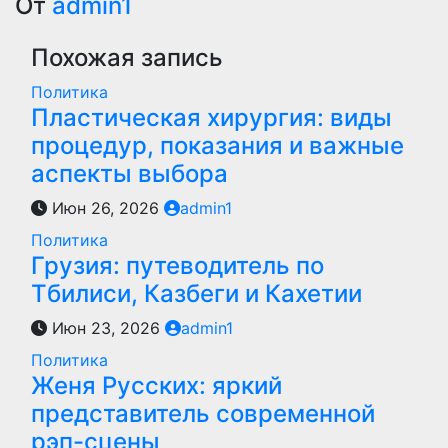
по
От
admin1
записям
Похожая запись
Политика
Пластическая хирургия: виды
процедур, показания и важные
аспекты выбора
Июн 26, 2026
admin1
Политика
Грузия: путеводитель по
Тбилиси, Казбеги и Кахетии
Июн 23, 2026
admin1
Политика
Женя Русских: яркий
представитель современной
рэп-сцены