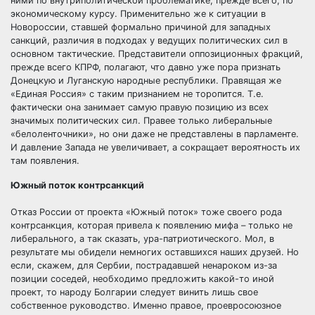
ними по внутриполитической проблематике, прежде всего, по
экономическому курсу. Применительно же к ситуации в
Новороссии, ставшей формально причиной для западных
санкций, различия в подходах у ведущих политических сил в
основном тактические. Представители оппозиционных фракций,
прежде всего КПРФ, полагают, что давно уже пора признать
Донецкую и Луганскую народные республики. Правящая же
«Единая Россия» с таким признанием не торопится. Т.е.
фактически она занимает самую правую позицию из всех
значимых политических сил. Правее только либеральные
«белоленточники», но они даже не представлены в парламенте.
И давление Запада не увеличивает, а сокращает вероятность их
там появления.
Южный поток контрсанкций
Отказ России от проекта «Южный поток» тоже своего рода
контрсанкция, которая привела к появлению мифа – только не
либерального, а так сказать, ура-патриотического. Мол, в
результате мы обидели немногих оставшихся наших друзей. Но
если, скажем, для Сербии, пострадавшей ненароком из-за
позиции соседей, необходимо предложить какой-то иной
проект, то народу Болгарии следует винить лишь свое
собственное руководство. Именно правое, проевросоюзное