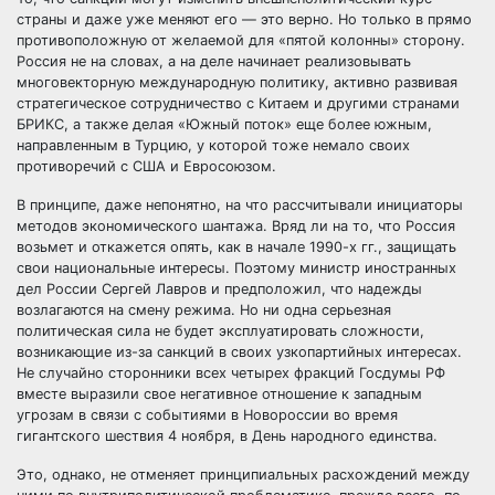
страны и даже уже меняют его — это верно. Но только в прямо
противоположную от желаемой для «пятой колонны» сторону.
Россия не на словах, а на деле начинает реализовывать
многовекторную международную политику, активно развивая
стратегическое сотрудничество с Китаем и другими странами
БРИКС, а также делая «Южный поток» еще более южным,
направленным в Турцию, у которой тоже немало своих
противоречий с США и Евросоюзом.
В принципе, даже непонятно, на что рассчитывали инициаторы
методов экономического шантажа. Вряд ли на то, что Россия
возьмет и откажется опять, как в начале 1990-х гг., защищать
свои национальные интересы. Поэтому министр иностранных
дел России Сергей Лавров и предположил, что надежды
возлагаются на смену режима. Но ни одна серьезная
политическая сила не будет эксплуатировать сложности,
возникающие из-за санкций в своих узкопартийных интересах.
Не случайно сторонники всех четырех фракций Госдумы РФ
вместе выразили свое негативное отношение к западным
угрозам в связи с событиями в Новороссии во время
гигантского шествия 4 ноября, в День народного единства.
Это, однако, не отменяет принципиальных расхождений между