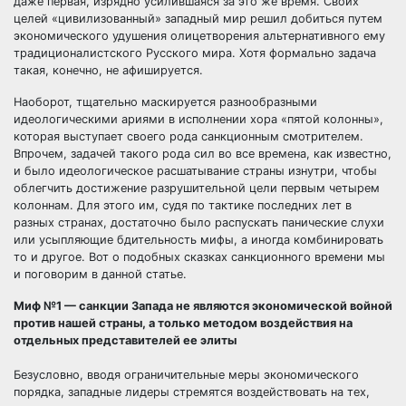
даже первая, изрядно усилившаяся за это же время. Своих
целей «цивилизованный» западный мир решил добиться путем
экономического удушения олицетворения альтернативного ему
традиционалистского Русского мира. Хотя формально задача
такая, конечно, не афишируется.
Наоборот, тщательно маскируется разнообразными
идеологическими ариями в исполнении хора «пятой колонны»,
которая выступает своего рода санкционным смотрителем.
Впрочем, задачей такого рода сил во все времена, как известно,
и было идеологическое расшатывание страны изнутри, чтобы
облегчить достижение разрушительной цели первым четырем
колоннам. Для этого им, судя по тактике последних лет в
разных странах, достаточно было распускать панические слухи
или усыпляющие бдительность мифы, а иногда комбинировать
то и другое. Вот о подобных сказках санкционного времени мы
и поговорим в данной статье.
Миф №1 — санкции Запада не являются экономической войной
против нашей страны, а только методом воздействия на
отдельных представителей ее элиты
Безусловно, вводя ограничительные меры экономического
порядка, западные лидеры стремятся воздействовать на тех,