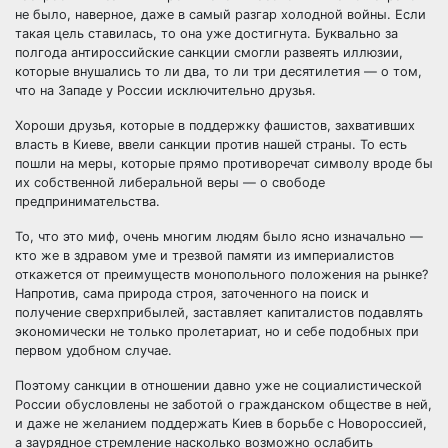
не было, наверное, даже в самый разгар холодной войны. Если
такая цель ставилась, то она уже достигнута. Буквально за
полгода антироссийские санкции смогли развеять иллюзии,
которые внушались то ли два, то ли три десятилетия — о том,
что на Западе у России исключительно друзья.
Хороши друзья, которые в поддержку фашистов, захвативших
власть в Киеве, ввели санкции против нашей страны. То есть
пошли на меры, которые прямо противоречат символу вроде бы
их собственной либеральной веры — о свободе
предпринимательства.
То, что это миф, очень многим людям было ясно изначально —
кто же в здравом уме и трезвой памяти из империалистов
откажется от преимуществ монопольного положения на рынке?
Напротив, сама природа строя, заточенного на поиск и
получение сверхприбылей, заставляет капиталистов подавлять
экономически не только пролетариат, но и себе подобных при
первом удобном случае.
Поэтому санкции в отношении давно уже не социалистической
России обусловлены не заботой о гражданском обществе в ней,
и даже не желанием поддержать Киев в борьбе с Новороссией,
а заурядное стремление насколько возможно ослабить