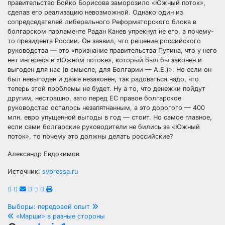
правительство Бойко Борисова заморозило «Южный поток»,
сделав его реализацию невозможной. Однако один из
сопредседателей либерального Реформаторского блока в
болгарском парламенте Радан Канев упрекнул не его, а почему-
то президента России. Он заявил, что решение российского
руководства — это «признание правительства Путина, что у него
нет интереса в «Южном потоке», который был бы законен и
выгоден для нас (в смысле, для Болгарии — А.Е.)». Но если он
был невыгоден и даже незаконен, так радоваться надо, что
теперь этой проблемы не будет. Ну а то, что денежки пойдут
другим, нестрашно, зато перед ЕС правое болгарское
руководство осталось незапятнанным, а это дорогого — 400
млн. евро упущенной выгоды в год — стоит. Но самое главное,
если сами болгарские руководители не бились за «Южный
поток», то почему это должны делать российские?
Александр Евдокимов
Источник:
svpressa.ru
Навигация
Выборы: передовой опыт
«Марши» в разные стороны