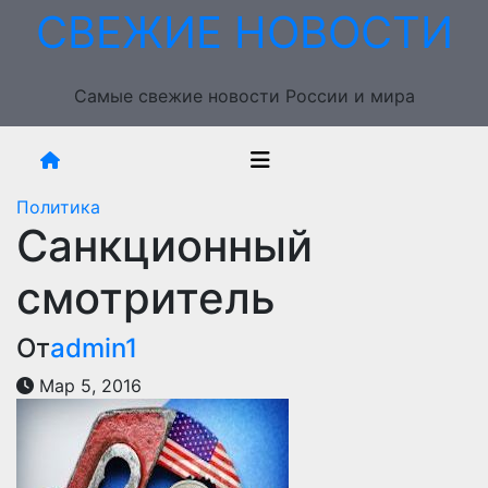
Перейти
СВЕЖИЕ НОВОСТИ
к
содержимому
Самые свежие новости России и мира
Политика
Санкционный
смотритель
От
admin1
Мар 5, 2016