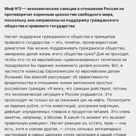
Миф №3 — экономические санкции в отношении России не
противоречат коренным ценностям свободного мира,
поскольку они направлены на поддержку гражданского
общества и правового государства
Насчет поддержки гражданского общества и принципов
правового государства — это, понятно, пропагандистская
демагогия. Как можно поддерживать гражданское общество,
намеренно делая жизнь этого общества хуже? Дня не проходит,
чтобы кто-то из европейских «цивилизованных» политиков не
порадовался бы падению жизненного уровня россиян. Вот, в
частности комиссар Еврокомиссии по европейским делам
Йоханнес Хан взахлеб рассуждает об эффективности
вредительства в отношении жизни миллионов простых
российских граждан: «Я вижу, что санкции действуют, потому
что экономическая ситуация в России ухудшается. Это
происходит не только из-за снижения цен на нефть. Посмотрите
на падение рубля, отток инвестиций, ускорение инфляции,
дефицит определенных товаров и продуктов питания. Это очень
заметно, например, в Москве. В какой-то момент это вызовет
правильную реакцию». Насчет реакции он, кстати, прав — она
есть, хотя и совсем другая, — столь сильных антизападных
настроений в самых широких слоях населения в нашей стране