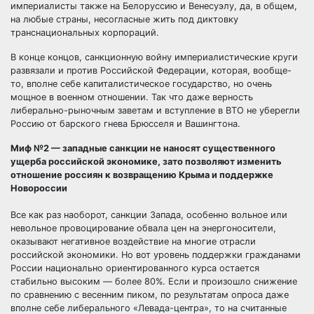
империалисты также на Белоруссию и Венесуэлу, да, в общем,
на любые страны, несогласные жить под диктовку
транснациональных корпораций.
В конце концов, санкционную войну империалистические круги
развязали и против Российской Федерации, которая, вообще-
то, вполне себе капиталистическое государство, но очень
мощное в военном отношении. Так что даже верность
либерально-рыночным заветам и вступление в ВТО не уберегли
Россию от барского гнева Брюсселя и Вашингтона.
Миф №2 — западные санкции не наносят существенного
ущерба российской экономике, зато позволяют изменить
отношение россиян к возвращению Крыма и поддержке
Новороссии
Все как раз наоборот, санкции Запада, особенно вольное или
невольное провоцирование обвала цен на энергоносители,
оказывают негативное воздействие на многие отрасли
российской экономики. Но вот уровень поддержки гражданами
России национально ориентированного курса остается
стабильно высоким — более 80%. Если и произошло снижение
по сравнению с весенним пиком, по результатам опроса даже
вполне себе либерального «Левада-центра», то на считанные