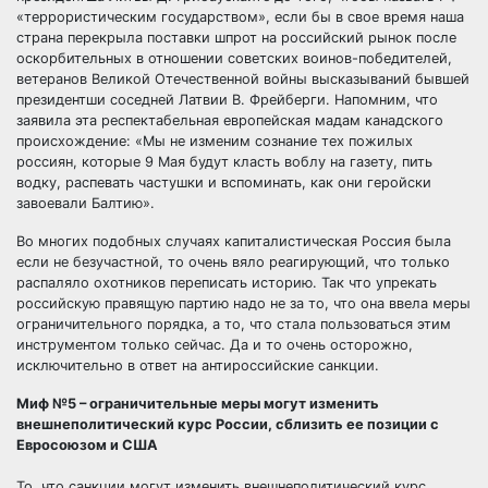
«террористическим государством», если бы в свое время наша
страна перекрыла поставки шпрот на российский рынок после
оскорбительных в отношении советских воинов-победителей,
ветеранов Великой Отечественной войны высказываний бывшей
президентши соседней Латвии В. Фрейберги. Напомним, что
заявила эта респектабельная европейская мадам канадского
происхождение: «Мы не изменим сознание тех пожилых
россиян, которые 9 Мая будут класть воблу на газету, пить
водку, распевать частушки и вспоминать, как они геройски
завоевали Балтию».
Во многих подобных случаях капиталистическая Россия была
если не безучастной, то очень вяло реагирующий, что только
распаляло охотников переписать историю. Так что упрекать
российскую правящую партию надо не за то, что она ввела меры
ограничительного порядка, а то, что стала пользоваться этим
инструментом только сейчас. Да и то очень осторожно,
исключительно в ответ на антироссийские санкции.
Миф №5 – ограничительные меры могут изменить
внешнеполитический курс России, сблизить ее позиции с
Евросоюзом и США
То, что санкции могут изменить внешнеполитический курс