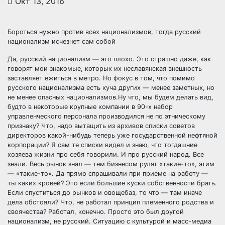
Окт 13, 2016
Бороться нужно против всех национализмов, тогда русский
национализм исчезнет сам собой
Да, русский национализм — это плохо. Это страшно даже, как
говорят мои знакомые, которых их неславянская внешность
заставляет ежиться в метро. Но фокус в том, что помимо
русского
национализма есть куча других — менее заметных, но
не менее опасных национализмов.Ну что, мы будем делать вид,
будто в некоторые крупные компании в 90-х набор
управленческого персонала производился не по этническому
признаку? Что, надо вытащить из архивов списки советов
директоров какой-нибудь теперь уже государственной нефтяной
корпорации? Я сам те списки видел и знаю, что тогдашние
хозяева жизни про себя говорили. И про русский народ. Все
знали. Весь рынок знал — тем бизнесом рулят «такие-то», этим
— «такие-то». Да прямо спрашивали при приеме на работу —
ты каких кровей? Это если большие куски собственности брать.
Если спуститься до рынков и овощебаз, то что — там иначе
дела обстояли? Что, не работал принцип племенного родства и
своячества? Работал, конечно. Просто это был другой
национализм, не русский. Ситуацию с культурой и масс-медиа