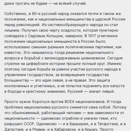
даже трогать не будем — на всякий случай.
Собственно, в 90-е русский народ оказался почти в таком же
положении, как и национальные меньшинства в царской России
перед революцией. Из системообразующего народа он стал
лишним. Получил свою черту оседлости, которая пунктирно
совпадала с Садовым Кольцом, наверное. В 1917 угнетенное
положение национальных меньшинств в России было
использовано самыми разными политическими партиями, как
известно. Это называлось тогда решением национального
вопроса и борьбой с великодержавным шовинизмом. Сегодня
стрелки на циферблате истории прошли полный круг. Именно
поэтому сегодня борьба за равное участие русского народа в
управлении государством, за возвращение государства
большинству — это идея левая, а не правая. Это защита
исключенных и угнетенных, а не попытка подчинить все капусте
в бороде и крестному знамению. Русский — значит левый.
Просто нужно бороться против ВСЕХ национализмов. И тогда
проблема национализма русского снимется сама собой. Потому
что обыкновенный, работающий человек — вне зависимости от
национальности — одинаково ограблен и унижен теми, кто
разрушил СССР. Одинаково — и в Башкирии, и в Татарстане, и в
Дагестане, и в Рязани, и в Хабаровске, и в Крыму. Просто