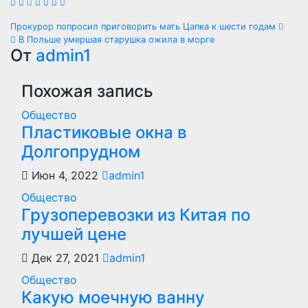
Навигация
Прокурор попросил приговорить мать Цапка к шести годам
В Польше умершая старушка ожила в морге
по
От
admin1
записям
Похожая запись
Общество
Пластиковые окна в
Долгопрудном
Июн 4, 2022
admin1
Общество
Грузоперевозки из Китая по
лучшей цене
Дек 27, 2021
admin1
Общество
Какую моечную ванну