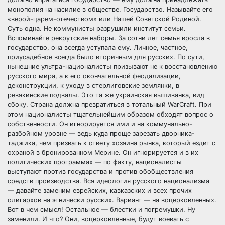
монополия на насилие в обществе. Государство. Называйте его
«верой-царем-отечеством» или Нашей Советской Родиной.
Суть одна. Не коммунисты разрушили институт семьи.
Вспоминайте рекрутские наборы. За сотни лет семья вросла в
государство, она всегда уступала ему. Личное, частное,
приусадебное всегда было вторичным для русских. По сути,
нынешние ультра-националисты призывают не к восстановлению
русского мира, а к его окончательной феодализации,
деконструкции, к уходу в стерлиговские землянки, в
ревякинские подвалы. Это та же украинская вышиванка, вид
сбоку. Страна должна превратиться в тотальный WarCraft. При
этом националисты тщательнейшим образом обходят вопрос о
собственности. Он игнорируется ими и на коммунально-
разбойном уровне — ведь куда проще зарезать дворника-
таджика, чем призвать к ответу хозяина рынка, который ездит с
охраной в бронированном Мерине. Он игнорируется и в их
политических программах — по факту, националисты
выступают против государства и против обобществления
средств производства. Вся идеология русского национализма
— давайте заменим еврейских, кавказских и всех прочих
олигархов на этнически русских. Вариант — на воцерковленных.
Вот в чем смысл! Остальное — блестки и погремушки. Ну
заменили. И что? Они, воцерковленные, будут воевать с