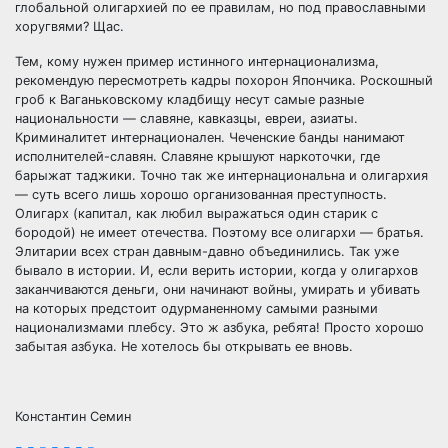
глобальной олигархией по ее правилам, но под православными
хоругвями? Щас.
Тем, кому нужен пример истинного интернационализма,
рекомендую пересмотреть кадры похорон Япончика. Роскошный
гроб к Ваганьковскому кладбищу несут самые разные
национальности — славяне, кавказцы, евреи, азиаты.
Криминалитет интернационален. Чеченские банды нанимают
исполнителей-славян. Славяне крышуют наркоточки, где
барыжат таджики. Точно так же интернациональна и олигархия
— суть всего лишь хорошо организованная преступность.
Олигарх (капитал, как любил выражаться один старик с
бородой) не имеет отечества. Поэтому все олигархи — братья.
Элитарии всех стран давным-давно объединились. Так уже
бывало в истории. И, если верить истории, когда у олигархов
заканчиваются деньги, они начинают войны, умирать и убивать
на которых предстоит одурманенному самыми разными
национализмами плебсу. Это ж азбука, ребята! Просто хорошо
забытая азбука. Не хотелось бы открывать ее вновь.
Константин Семин