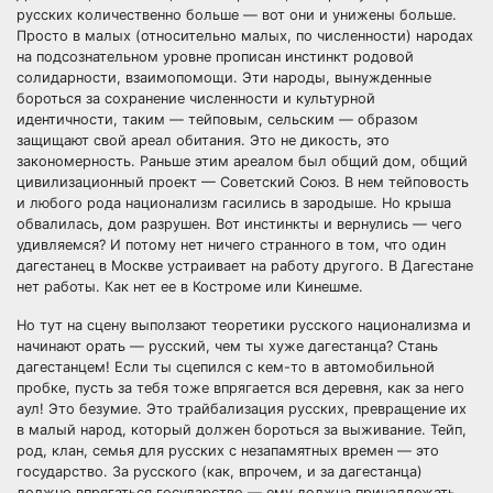
русских количественно больше — вот они и унижены больше.
Просто в малых (относительно малых, по численности) народах
на подсознательном уровне прописан инстинкт родовой
солидарности, взаимопомощи. Эти народы, вынужденные
бороться за сохранение численности и культурной
идентичности, таким — тейповым, сельским — образом
защищают свой ареал обитания. Это не дикость, это
закономерность. Раньше этим ареалом был общий дом, общий
цивилизационный проект — Советский Союз. В нем тейповость
и любого рода национализм гасились в зародыше. Но крыша
обвалилась, дом разрушен. Вот инстинкты и вернулись — чего
удивляемся? И потому нет ничего странного в том, что один
дагестанец в Москве устраивает на работу другого. В Дагестане
нет работы. Как нет ее в Костроме или Кинешме.
Но тут на сцену выползают теоретики русского национализма и
начинают орать — русский, чем ты хуже дагестанца? Стань
дагестанцем! Если ты сцепился с кем-то в автомобильной
пробке, пусть за тебя тоже впрягается вся деревня, как за него
аул! Это безумие. Это трайбализация русских, превращение их
в малый народ, который должен бороться за выживание. Тейп,
род, клан, семья для русских с незапамятных времен — это
государство. За русского (как, впрочем, и за дагестанца)
должно впрягаться государство — ему должна принадлежать