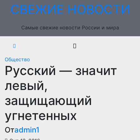
Перейти
СВЕЖИЕ НОВОСТИ
к
содержимому
Самые свежие новости России и мира
Общество
Русский — значит
левый,
защищающий
угнетенных
От
admin1