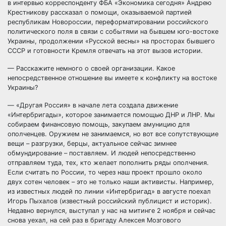
в интервью корреспонденту ФБА «Экономика сегодня» Андрею
Крестникову рассказал о помощи, оказываемой партией
республикам Новороссии, переформатировании российского
политического поля в связи с событями на бывшем юго-востоке
Украины, продолжении «Русской весны» на просторах бывшего
СССР и готовности Кремля отвечать на этот вызов истории.
— Расскажите немного о своей организации. Какое
непосредственное отношение вы имеете к конфликту на востоке
Украины?
— «Другая Россия» в начале лета создала движение
«Интербригады», которое занимается помощью ДНР и ЛНР. Мы
собираем финансовую помощь, закупаем амуницию для
ополченцев. Оружием не занимаемся, но вот все сопутствующие
вещи – разгрузки, берцы, актуальное сейчас зимнее
обмундирование – поставляем. И людей непосредственно
отправляем туда, тех, кто желает пополнить ряды ополчения.
Если считать по России, то через наш проект прошло около
двух сотен человек – это не только наши активисты. Например,
из известных людей по линии «Интербригад» в августе поехал
Игорь Пыхалов (известный российский публицист и историк).
Недавно вернулся, выступал у нас на митинге 2 ноября и сейчас
снова уехал, на сей раз в бригаду Алексея Мозгового