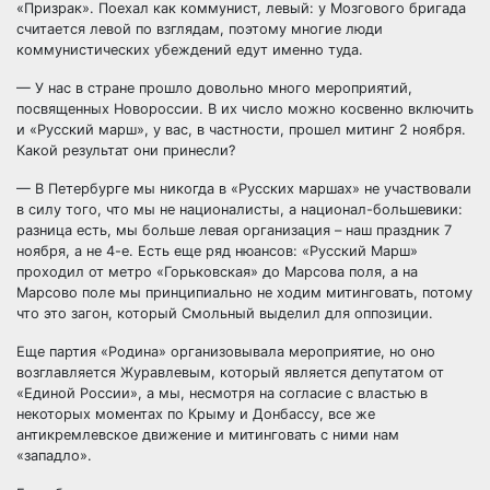
«Призрак». Поехал как коммунист, левый: у Мозгового бригада
считается левой по взглядам, поэтому многие люди
коммунистических убеждений едут именно туда.
— У нас в стране прошло довольно много мероприятий,
посвященных Новороссии. В их число можно косвенно включить
и «Русский марш», у вас, в частности, прошел митинг 2 ноября.
Какой результат они принесли?
— В Петербурге мы никогда в «Русских маршах» не участвовали
в силу того, что мы не националисты, а национал-большевики:
разница есть, мы больше левая организация – наш праздник 7
ноября, а не 4-е. Есть еще ряд нюансов: «Русский Марш»
проходил от метро «Горьковская» до Марсова поля, а на
Марсово поле мы принципиально не ходим митинговать, потому
что это загон, который Смольный выделил для оппозиции.
Еще партия «Родина» организовывала мероприятие, но оно
возглавляется Журавлевым, который является депутатом от
«Единой России», а мы, несмотря на согласие с властью в
некоторых моментах по Крыму и Донбассу, все же
антикремлевское движение и митинговать с ними нам
«западло».