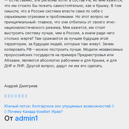
— Естественно, эти регионы хотят в состав РФ, но мне кажется,
что им стоило бы пожить самостоятельно, как и Крыму. В том
смысле, что в России система власти сама по себе с
серьезными огрехами и проблемами. Но этот вопрос не
принципиальный: главное, что они отбились от своего этно-
националистического режима. Мне кажется, им стоит
выстроить систему лучше, чем в России, а иначе ради чего
столько жертв? Там сражаются за лучшее будущее этой
территории, за будущее людей, которые там живут. Зачем
копировать РФ – можно построить лучше. Модели независимых
пророссийских государств на примере Приднестровья или
Абхазии, являются абсолютно рабочими и для Крыма, и для
ДНР и ЛНР. Другой вопрос, дадут ли им это сделать.
Андрей Дмитриев
Навигация
Южный поток: болгарское эхо упущенных возможностей
Почему Канада бомбит Ирак?
по
От
admin1