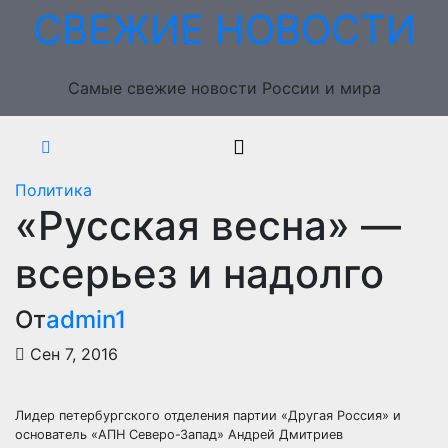
Перейти
СВЕЖИЕ НОВОСТИ
к
содержимому
Самые свежие новости России и мира
Политика
«Русская весна» —
всерьез и надолго
От
admin1
Сен 7, 2016
Лидер петербургского отделения партии «Другая Россия» и
основатель «АПН Северо-Запад» Андрей Дмитриев