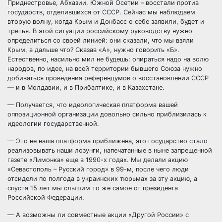
Приднестровье, Абхазии, Южной Осетии – восстали против
государств, отделившихся от СССР. Сейчас мы наблюдаем
вторую волну, когда Крым и Донбасс о себе заявили, будет и
третья. В этой ситуации российскому руководству нужно
определиться со своей линией: они сказали, что мы взяли
Крым, а дальше что? Сказав «А», нужно говорить «Б».
Естественно, насильно мил не будешь: опираться надо на волю
народов, по идее, на всей территории бывшего Союза нужно
добиваться проведения референдумов о восстановлении СССР
— и в Молдавии, и в Прибалтике, и в Казахстане.
— Получается, что идеологическая платформа вашей
оппозиционной организации довольно сильно приблизилась к
идеологии государственной.
— Это не наша платформа приближена, это государство стало
реализовывать наши лозунги, напечатанные в ныне запрещенной
газете «Лимонка» еще в 1990-х годах. Мы делали акцию
«Севастополь – Русский город» в 99-м, после чего люди
отсидели по полгода в украинских тюрьмах за эту акцию, а
спустя 15 лет мы слышим то же самое от президента
Российской Федерации.
— А возможны ли совместные акции «Другой России» с