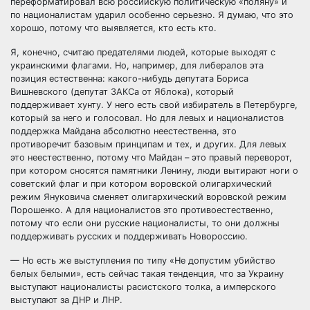
переформатировал всю российскую политическую «поляну» и
по националистам ударил особенно серьезно. Я думаю, что это
хорошо, потому что выявляется, кто есть кто.
Я, конечно, считаю предателями людей, которые выходят с
украинскими флагами. Но, например, для либералов эта
позиция естественна: какого-нибудь депутата Бориса
Вишневского (депутат ЗАКСа от Яблока), который
поддерживает хунту. У него есть свой избиратель в Петербурге,
который за него и голосовал. Но для левых и националистов
поддержка Майдана абсолютно неестественна, это
противоречит базовым принципам и тех, и других. Для левых
это неестественно, потому что Майдан – это правый переворот,
при котором сносятся памятники Ленину, люди вытирают ноги о
советский флаг и при котором воровской олигархический
режим Януковича сменяет олигархический воровской режим
Порошенко. А для националистов это противоестественно,
потому что если они русские националисты, то они должны
поддерживать русских и поддерживать Новороссию.
— Но есть же выступления по типу «Не допустим убийство
белых белыми», есть сейчас такая тенденция, что за Украину
выступают националисты расистского толка, а имперского
выступают за ДНР и ЛНР.