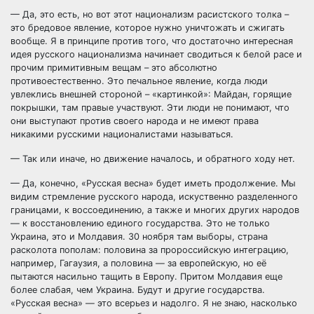
— Да, это есть, но вот этот национализм расистского толка –
это бредовое явление, которое нужно уничтожать и сжигать
вообще. Я в принципе против того, что достаточно интересная
идея русского национализма начинает сводиться к белой расе и
прочим примитивным вещам – это абсолютно
противоестественно. Это печальное явление, когда люди
увлеклись внешней стороной – «картинкой»: Майдан, горящие
покрышки, там правые участвуют. Эти люди не понимают, что
они выступают против своего народа и не имеют права
никакими русскими националистами называться.
— Так или иначе, но движение началось, и обратного ходу нет.
— Да, конечно, «Русская весна» будет иметь продолжение. Мы
видим стремление русского народа, искуственно разделенного
границами, к воссоединению, а также и многих других народов
— к восстановлению единого государства. Это не только
Украина, это и Молдавия. 30 ноября там выборы, страна
расколота пополам: половина за пророссийскую интеграцию,
например, Гагаузия, а половина — за европейскую, но её
пытаются насильно тащить в Европу. Притом Молдавия еще
более слабая, чем Украина. Будут и другие государства.
«Русская весна» — это всерьез и надолго. Я не знаю, насколько