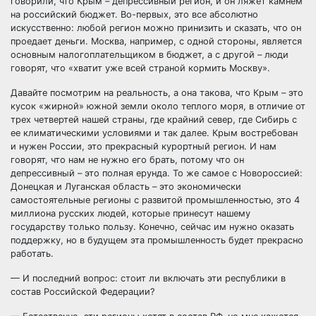
говорили, что Крым – депрессивный регион, и он ляжет камнем
на российский бюджет. Во-первых, это все абсолютно
искусственно: любой регион можно принизить и сказать, что он
проедает деньги. Москва, например, с одной стороны, является
основным налогоплательщиком в бюджет, а с другой – люди
говорят, что «хватит уже всей страной кормить Москву».
Давайте посмотрим на реальность, а она такова, что Крым – это
кусок «жирной» южной земли около теплого моря, в отличие от
трех четвертей нашей страны, где крайний север, где Сибирь с
ее климатическими условиями и так далее. Крым востребован
и нужен России, это прекрасный курортный регион. И нам
говорят, что нам не нужно его брать, потому что он
депрессивный – это полная ерунда. То же самое с Новороссией:
Донецкая и Луганская область – это экономически
самостоятельные регионы с развитой промышленностью, это 4
миллиона русских людей, которые принесут нашему
государству только пользу. Конечно, сейчас им нужно оказать
поддержку, но в будущем эта промышленность будет прекрасно
работать.
— И последний вопрос: стоит ли включать эти республики в
состав Российской Федерации?