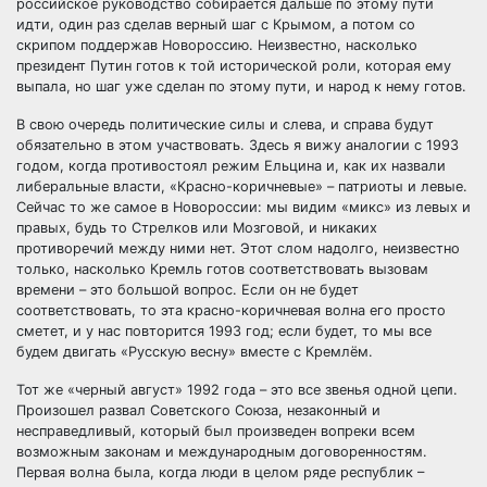
российское руководство собирается дальше по этому пути
идти, один раз сделав верный шаг с Крымом, а потом со
скрипом поддержав Новороссию. Неизвестно, насколько
президент Путин готов к той исторической роли, которая ему
выпала, но шаг уже сделан по этому пути, и народ к нему готов.
В свою очередь политические силы и слева, и справа будут
обязательно в этом участвовать. Здесь я вижу аналогии с 1993
годом, когда противостоял режим Ельцина и, как их назвали
либеральные власти, «Красно-коричневые» – патриоты и левые.
Сейчас то же самое в Новороссии: мы видим «микс» из левых и
правых, будь то Стрелков или Мозговой, и никаких
противоречий между ними нет. Этот слом надолго, неизвестно
только, насколько Кремль готов соответствовать вызовам
времени – это большой вопрос. Если он не будет
соответствовать, то эта красно-коричневая волна его просто
сметет, и у нас повторится 1993 год; если будет, то мы все
будем двигать «Русскую весну» вместе с Кремлём.
Тот же «черный август» 1992 года – это все звенья одной цепи.
Произошел развал Советского Союза, незаконный и
несправедливый, который был произведен вопреки всем
возможным законам и международным договоренностям.
Первая волна была, когда люди в целом ряде республик –