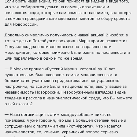
Если брать наши акции, то они приносят дивиденд в виде того,
что там собираются деньги на помощь ополченцам и
появляются люди, которые нам помогают: например, волонтеры
в помощи проведения еженедельных пикетов по сбору средств
для Новороссии.
Довольно символично получилось с нашей акцией 2 ноября: в
тот же день в Петербурге проходил «Марш против ненависти».
Получилось два противоположных по направленности
мероприятия, которые примерно были равны по численности и
шли параллельно в одно и то же время.
— В Москве прошел «Русский Марш», который за 10 лет
существования был, наверное, самым малочисленным, а
большинство участников придерживались проукраинских
настроений, но все же были и националисты, выступавшие за
независимость Новороссии. Невооруженным взглядом видна
тенденция раскола в националистической среде, что Вы можете
о ней сказать?
— Наша организация к этим междоусобицам никак не
привязана: я уже говорил, что мы в большей степени левые и
сотрудничаем с партиями типа «Рот-Фронта». Что касается
националистов, то, конечно, украинский вопрос серьезно