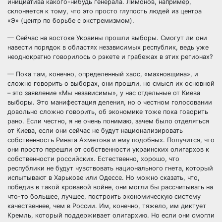
инициатива какого-нибудь генерала. Лимонов, например,
склоняется к тому, что это просто глупость людей из центра
«Э» (центр по борьбе с экстремизмом).
— Сейчас на востоке Украины прошли выборы. Смогут ли они
навести порядок в областях независимых республик, ведь уже
неоднократно говорилось о рэкете и грабежах в этих регионах?
— Пока там, конечно, определенный хаос, «махновщина», и
сложно говорить о выборах, они прошли, но смысл их основной
– это заявление «Мы независимы», у нас отдельные от Киева
выборы. Это манифестация деления, но о честном голосовании
довольно сложно говорить, об экономике тоже пока говорить
рано. Если честно, я не очень понимаю, зачем было отделяться
от Киева, если они сейчас не будут национализировать
собственность Рината Ахметова и ему подобных. Получится, что
они просто перешли от собственности украинских олигархов к
собственности российских. Естественно, хорошо, что
республики не будут чувствовать национального гнета, который
испытывают в Харькове или Одессе. Но можно сказать, что,
победив в такой кровавой войне, они могли бы рассчитывать на
что-то большее, лучшее, построить экономическую систему
качественнее, чем в России. Им, конечно, тяжело, им диктует
Кремль, который поддерживает олигархию. Но если они смогли