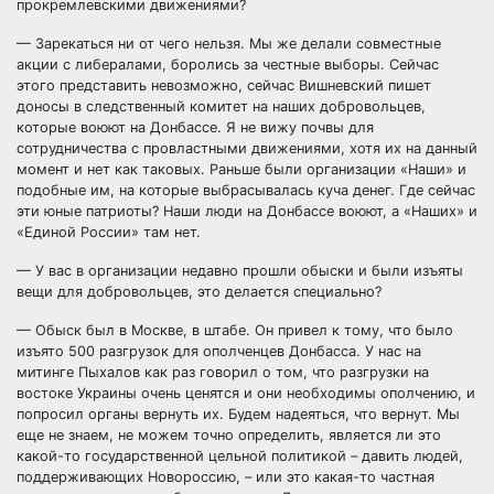
прокремлевскими движениями?
— Зарекаться ни от чего нельзя. Мы же делали совместные
акции с либералами, боролись за честные выборы. Сейчас
этого представить невозможно, сейчас Вишневский пишет
доносы в следственный комитет на наших добровольцев,
которые воюют на Донбассе. Я не вижу почвы для
сотрудничества с провластными движениями, хотя их на данный
момент и нет как таковых. Раньше были организации «Наши» и
подобные им, на которые выбрасывалась куча денег. Где сейчас
эти юные патриоты? Наши люди на Донбассе воюют, а «Наших» и
«Единой России» там нет.
— У вас в организации недавно прошли обыски и были изъяты
вещи для добровольцев, это делается специально?
— Обыск был в Москве, в штабе. Он привел к тому, что было
изъято 500 разгрузок для ополченцев Донбасса. У нас на
митинге Пыхалов как раз говорил о том, что разгрузки на
востоке Украины очень ценятся и они необходимы ополчению, и
попросил органы вернуть их. Будем надеяться, что вернут. Мы
еще не знаем, не можем точно определить, является ли это
какой-то государственной цельной политикой – давить людей,
поддерживающих Новороссию, – или это какая-то частная