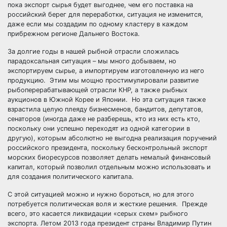
пока экспорт сырья будет выгоднее, чем его поставка на
российский берег для переработки, ситуация не изменится,
даже если мы создадим по одному кластеру в каждом
прибрежном регионе Дальнего Востока.
За долгие годы в нашей рыбной отрасли сложилась
парадоксальная ситуация – мы много добываем, но
экспортируем сырье, а импортируем изготовленную из него
продукцию. Этим мы мощно простимулировали развитие
рыбоперерабатывающей отрасли КНР, а также рыбных
аукционов в Южной Корее и Японии. Но эта ситуация также
взрастила целую плеяду бизнесменов, бандитов, депутатов,
сенаторов (иногда даже не разберешь, кто из них есть кто,
поскольку они успешно переходят из одной категории в
другую), которым абсолютно не выгодна реализация поручений
российского президента, поскольку бесконтрольный экспорт
морских биоресурсов позволяет делать немалый финансовый
капитал, который позволил отдельным можно использовать и
для создания политического капитала.
С этой ситуацией можно и нужно бороться, но для этого
потребуется политическая воля и жесткие решения. Прежде
всего, это касается ликвидации «серых схем» рыбного
экспорта. Летом 2013 года президент страны Владимир Путин