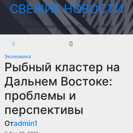
Перейти
СВЕЖИЕ НОВОСТИ
к
содержимому
Самые свежие новости России и мира
Экономика
Рыбный кластер на
Дальнем Востоке:
проблемы и
перспективы
От
admin1