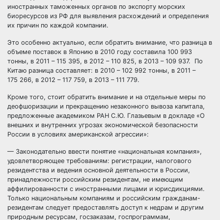
иностранных таможенных органов по экспорту морских
биоресурсов из РФ для выявления расхождений и определения
их причин по каждой компании.
Это особенно актуально, если обратить внимание, что разница в
объеме поставок в Японию в 2010 году составила 100 993
тонны, в 2011 – 115 395, в 2012 – 110 825, в 2013 – 109 937. По
Китаю разница составляет: в 2010 – 102 992 тонны, в 2011 –
175 266, в 2012 – 117 759, в 2013 – 111 779.
Кроме того, стоит обратить внимание и на отдельные меры по
деофшоризации и прекращению незаконного вывоза капитала,
предложенные академиком РАН С.Ю. Глазьевым в докладе «О
внешних и внутренних угрозах экономической безопасности
России в условиях американской агрессии»:
— Законодательно ввести понятие «национальная компания»,
удовлетворяющее требованиям: регистрации, налогового
резидентства и ведения основной деятельности в России,
принадлежности российским резидентам, не имеющим
аффилированности с иностранными лицами и юрисдикциями.
Только национальным компаниям и российским гражданам-
резидентам следует предоставлять доступ к недрам и другим
природным ресурсам, госзаказам, госпрограммам,