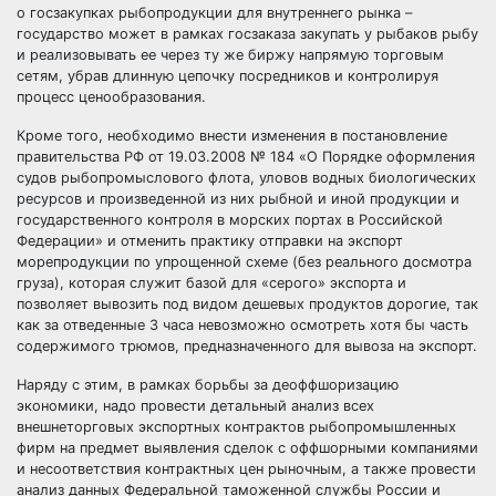
о госзакупках рыбопродукции для внутреннего рынка –
государство может в рамках госзаказа закупать у рыбаков рыбу
и реализовывать ее через ту же биржу напрямую торговым
сетям, убрав длинную цепочку посредников и контролируя
процесс ценообразования.
Кроме того, необходимо внести изменения в постановление
правительства РФ от 19.03.2008 № 184 «О Порядке оформления
судов рыбопромыслового флота, уловов водных биологических
ресурсов и произведенной из них рыбной и иной продукции и
государственного контроля в морских портах в Российской
Федерации» и отменить практику отправки на экспорт
морепродукции по упрощенной схеме (без реального досмотра
груза), которая служит базой для «серого» экспорта и
позволяет вывозить под видом дешевых продуктов дорогие, так
как за отведенные 3 часа невозможно осмотреть хотя бы часть
содержимого трюмов, предназначенного для вывоза на экспорт.
Наряду с этим, в рамках борьбы за деоффшоризацию
экономики, надо провести детальный анализ всех
внешнеторговых экспортных контрактов рыбопромышленных
фирм на предмет выявления сделок с оффшорными компаниями
и несоответствия контрактных цен рыночным, а также провести
анализ данных Федеральной таможенной службы России и