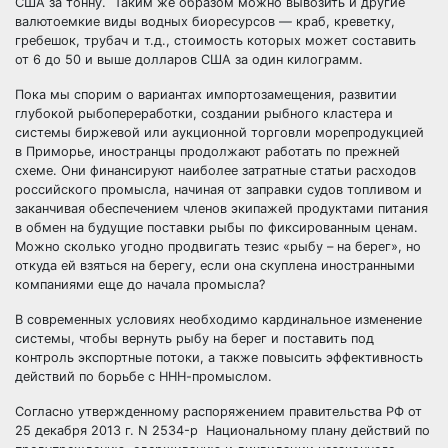
США за тонну. Таким же образом можно вывозить и другие
валютоемкие виды водных биоресурсов — краб, креветку,
гребешок, трубач и т.д., стоимость которых может составить
от 6 до 50 и выше долларов США за один килограмм.
Пока мы спорим о вариантах импортозамещения, развитии
глубокой рыбопереработки, создании рыбного кластера и
системы биржевой или аукционной торговли морепродукцией
в Приморье, иностранцы продолжают работать по прежней
схеме. Они финансируют наиболее затратные статьи расходов
российского промысла, начиная от заправки судов топливом и
заканчивая обеспечением членов экипажей продуктами питания
в обмен на будущие поставки рыбы по фиксированным ценам.
Можно сколько угодно продвигать тезис «рыбу – на берег», но
откуда ей взяться на берегу, если она скуплена иностранными
компаниями еще до начала промысла?
В современных условиях необходимо кардинальное изменение
системы, чтобы вернуть рыбу на берег и поставить под
контроль экспортные потоки, а также повысить эффективность
действий по борьбе с ННН-промыслом.
Согласно утвержденному распоряжением правительства РФ от
25 декабря 2013 г. N 2534-р Национальному плану действий по