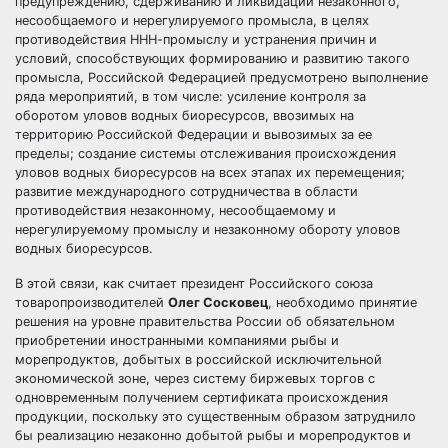
предупреждению, сдерживанию и ликвидации незаконного,
несообщаемого и нерегулируемого промысла, в целях
противодействия ННН-промыслу и устранения причин и
условий, способствующих формированию и развитию такого
промысла, Российской Федерацией предусмотрено выполнение
ряда мероприятий, в том числе: усиление контроля за
оборотом уловов водных биоресурсов, ввозимых на
территорию Российской Федерации и вывозимых за ее
пределы; создание системы отслеживания происхождения
уловов водных биоресурсов на всех этапах их перемещения;
развитие международного сотрудничества в области
противодействия незаконному, несообщаемому и
нерегулируемому промыслу и незаконному обороту уловов
водных биоресурсов.
В этой связи, как считает президент Российского союза
товаропроизводителей
Олег Сосковец
, необходимо принятие
решения на уровне правительства России об обязательном
приобретении иностранными компаниями рыбы и
морепродуктов, добытых в российской исключительной
экономической зоне, через систему биржевых торгов с
одновременным получением сертификата происхождения
продукции, поскольку это существенным образом затруднило
бы реализацию незаконно добытой рыбы и морепродуктов и