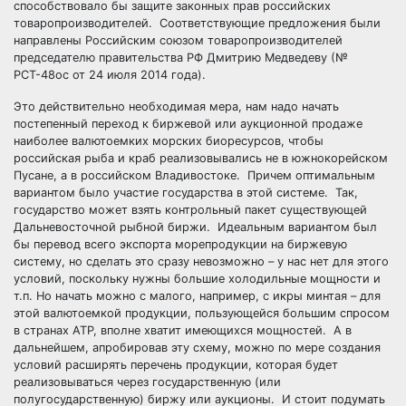
способствовало бы защите законных прав российских
товаропроизводителей. Соответствующие предложения были
направлены Российским союзом товаропроизводителей
председателю правительства РФ Дмитрию Медведеву (№
РСТ-48ос от 24 июля 2014 года).
Это действительно необходимая мера, нам надо начать
постепенный переход к биржевой или аукционной продаже
наиболее валютоемких морских биоресурсов, чтобы
российская рыба и краб реализовывались не в южнокорейском
Пусане, а в российском Владивостоке. Причем оптимальным
вариантом было участие государства в этой системе. Так,
государство может взять контрольный пакет существующей
Дальневосточной рыбной биржи. Идеальным вариантом был
бы перевод всего экспорта морепродукции на биржевую
систему, но сделать это сразу невозможно – у нас нет для этого
условий, поскольку нужны большие холодильные мощности и
т.п. Но начать можно с малого, например, с икры минтая – для
этой валютоемкой продукции, пользующейся большим спросом
в странах АТР, вполне хватит имеющихся мощностей. А в
дальнейшем, апробировав эту схему, можно по мере создания
условий расширять перечень продукции, которая будет
реализовываться через государственную (или
полугосударственную) биржу или аукционы. И стоит подумать