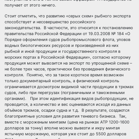
получает от этого ничего.
Стоит отметить, что развитию «серых схем» рыбного экспорта
способствует и несовершенство российского
законодательства. В частности, это относится к постановлению
правительства Российской Федерации от 19.03.2008 № 184 «О
Порядке оформления судов рыбопромыслового флота, уловов
водных биологических ресурсов и произведенной из них
рыбной и иной продукции и государственного контроля в
морских портах в Российской Федерации», согласно которому
продукция может вывозится на экспорт по упрощенной схеме –
не более трех часов, практически без проведения физического
контроля. Понятно, что за такое короткое время возможен
только документарный контроль, а физический контроль
ограничивается досмотром видимой части продукции в трюмах
судов, либо при перегрузах (пограничными и таможенными
органами). При этом идентификация видов рыбопродукции, не
проводится, а количество и вес оцениваются исходя из данных
объёмов трюмов, осадки судна и т.д. В результате, создаются
благоприятные условия для развития теневого бизнеса. Так,
вместе с мороженым минтаем (цена на рынках АТР 1200-1600
долларов за тонну) вполне можно вывезти и икру минтая
ястычную мороженую, которая уже стоит до 5500 долларов