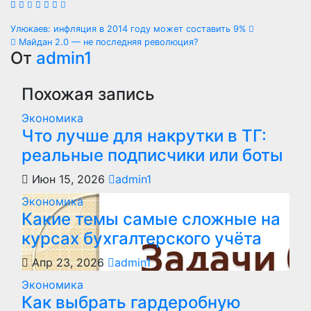
Навигация
Улюкаев: инфляция в 2014 году может составить 9%
Майдан 2.0 — не последняя революция?
по
От
admin1
записям
Похожая запись
Экономика
Что лучше для накрутки в ТГ:
реальные подписчики или боты
Июн 15, 2026
admin1
Экономика
Какие темы самые сложные на
курсах бухгалтерского учёта
Апр 23, 2026
admin1
Экономика
Как выбрать гардеробную