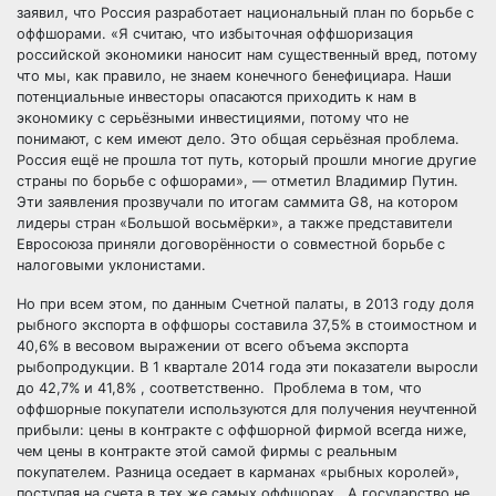
заявил, что Россия разработает национальный план по борьбе с
оффшорами. «Я считаю, что избыточная оффшоризация
российской экономики наносит нам существенный вред, потому
что мы, как правило, не знаем конечного бенефициара. Наши
потенциальные инвесторы опасаются приходить к нам в
экономику с серьёзными инвестициями, потому что не
понимают, с кем имеют дело. Это общая серьёзная проблема.
Россия ещё не прошла тот путь, который прошли многие другие
страны по борьбе с офшорами», — отметил Владимир Путин.
Эти заявления прозвучали по итогам саммита G8, на котором
лидеры стран «Большой восьмёрки», а также представители
Евросоюза приняли договорённости о совместной борьбе с
налоговыми уклонистами.
Но при всем этом, по данным Счетной палаты, в 2013 году доля
рыбного экспорта в оффшоры составила 37,5% в стоимостном и
40,6% в весовом выражении от всего объема экспорта
рыбопродукции. В 1 квартале 2014 года эти показатели выросли
до 42,7% и 41,8% , соответственно. Проблема в том, что
оффшорные покупатели используются для получения неучтенной
прибыли: цены в контракте с оффшорной фирмой всегда ниже,
чем цены в контракте этой самой фирмы с реальным
покупателем. Разница оседает в карманах «рыбных королей»,
поступая на счета в тех же самых оффшорах. А государство не