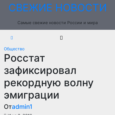
Перейти
СВЕЖИЕ НОВОСТИ
к
содержимому
Самые свежие новости России и мира
Общество
Росстат
зафиксировал
рекордную волну
эмиграции
От
admin1