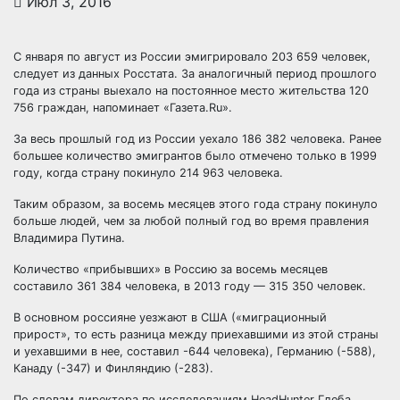
Июл 3, 2016
С января по август из России эмигрировало 203 659 человек,
следует из данных Росстата. За аналогичный период прошлого
года из страны выехало на постоянное место жительства 120
756 граждан, напоминает «Газета.Ru».
За весь прошлый год из России уехало 186 382 человека. Ранее
большее количество эмигрантов было отмечено только в 1999
году, когда страну покинуло 214 963 человека.
Таким образом, за восемь месяцев этого года страну покинуло
больше людей, чем за любой полный год во время правления
Владимира Путина.
Количество «прибывших» в Россию за восемь месяцев
составило 361 384 человека, в 2013 году — 315 350 человек.
В основном россияне уезжают в США («миграционный
прирост», то есть разница между приехавшими из этой страны
и уехавшими в нее, составил -644 человека), Германию (-588),
Канаду (-347) и Финляндию (-283).
По словам директора по исследованиям HeadHunter Глеба