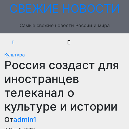
Перейти
СВЕЖИЕ НОВОСТИ
к
содержимому
Самые свежие новости России и мира
Культура
Россия создаст для
иностранцев
телеканал о
культуре и истории
От
admin1