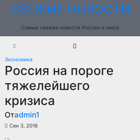
Перейти
СВЕЖИЕ НОВОСТИ
к
содержимому
Самые свежие новости России и мира
Экономика
Россия на пороге
тяжелейшего
кризиса
От
admin1
Сен 3, 2016