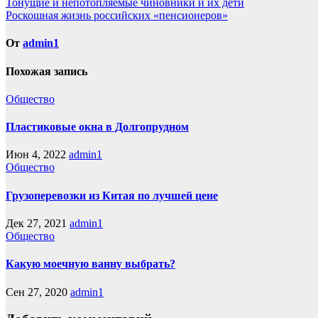
Навигация
Тонущие и непотопляемые чиновники и их дети
Роскошная жизнь российских «пенсионеров»
по
записям
От
admin1
Похожая запись
Общество
Пластиковые окна в Долгопрудном
Июн 4, 2022
admin1
Общество
Грузоперевозки из Китая по лучшей цене
Дек 27, 2021
admin1
Общество
Какую моечную ванну выбрать?
Сен 27, 2020
admin1