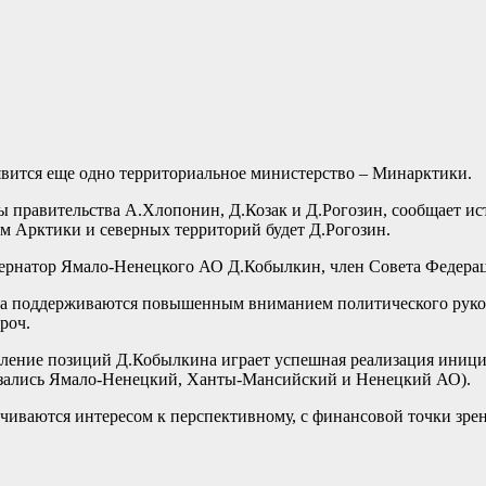
оявится еще одно территориальное министерство – Минарктики.
ы правительства А.Хлопонин, Д.Козак и Д.Рогозин, сообщает ис
м Арктики и северных территорий будет Д.Рогозин.
убернатор Ямало-Ненецкого АО Д.Кобылкин, член Совета Федер
ва поддерживаются повышенным вниманием политического руков
роч.
усиление позиций Д.Кобылкина играет успешная реализация ин
казались Ямало-Ненецкий, Ханты-Мансийский и Ненецкий АО).
иваются интересом к перспективному, с финансовой точки зрен