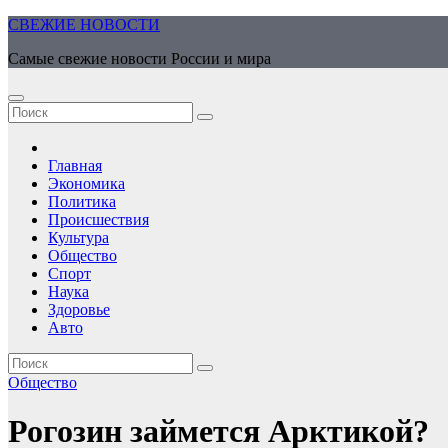
Перейти
СВЕЖИЕ НОВОСТИ
к
Самые свежие новости России и мира
содержимому
Главная
Экономика
Политика
Происшествия
Культура
Общество
Спорт
Наука
Здоровье
Авто
Общество
Рогозин займется Арктикой?