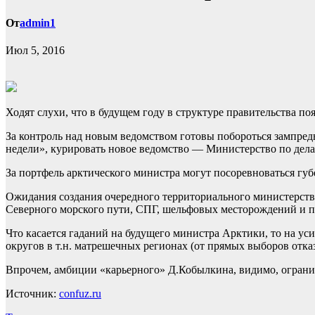
От
admin1
Июл 5, 2016
Ходят слухи, что в будущем году в структуре правительства п
За контроль над новым ведомством готовы побороться зампред
недели», курировать новое ведомство — Министерство по дела
За портфель арктического министра могут посоревноваться г
Ожидания создания очередного территориального министерст
Северного морского пути, СПГ, шельфовых месторождений и п
Что касается гаданий на будущего министра Арктики, то на 
округов в т.н. матрешечных регионах (от прямых выборов от
Впрочем, амбиции «карьерного» Д.Кобылкина, видимо, огранич
Источник:
confuz.ru