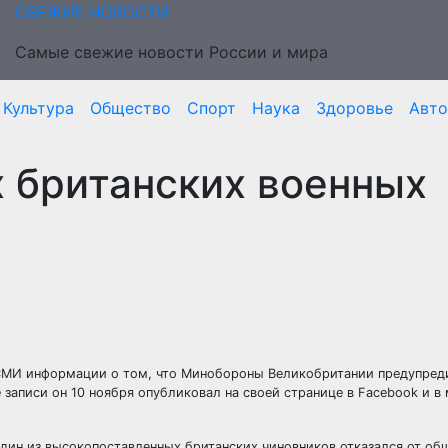
СВЕЖИЕ НОВОСТИ
Самые свежие новости России и мира
Культура
Общество
Спорт
Наука
Здоровье
Авто
х британских военных
 СМИ информации о том, что Минобороны Великобритании предупред
записи он 10 ноября опубликовал на своей странице в Facebook и в
дин из высокопоставленных британских чиновников отказался от об