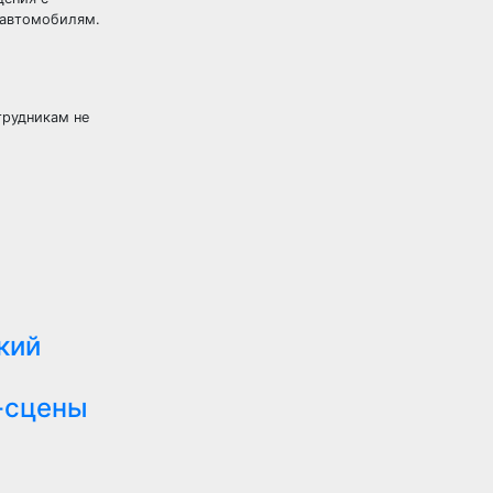
 автомобилям.
трудникам не
кий
-сцены