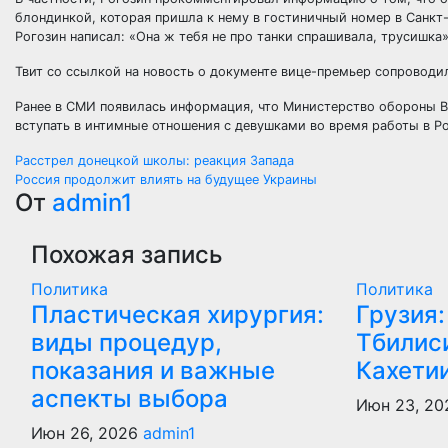
блондинкой, которая пришла к нему в гостиничный номер в Санкт
Рогозин написал: «Она ж тебя не про танки спрашивала, трусишка»
Твит со ссылкой на новость о документе вице-премьер сопроводи
Ранее в СМИ появилась информация, что Министерство обороны В
вступать в интимные отношения с девушками во время работы в Ро
Навигация
Расстрел донецкой школы: реакция Запада
Россия продолжит влиять на будущее Украины
по
От
admin1
записям
Похожая запись
Политика
Политика
Пластическая хирургия:
Грузия:
виды процедур,
Тбилиси
показания и важные
Кахети
аспекты выбора
Июн 23, 2
Июн 26, 2026
admin1