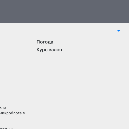
Погода
Курс валют
ило
 микроблоге в
щения с