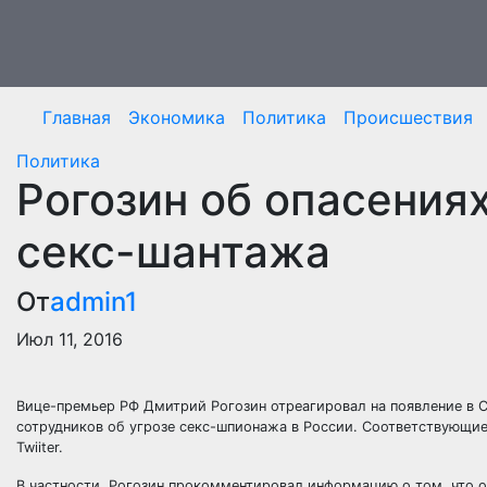
Перейти
к
содержимому
Главная
Экономика
Политика
Происшествия
Политика
Рогозин об опасения
секс-шантажа
От
admin1
Июл 11, 2016
Вице-премьер РФ Дмитрий Рогозин отреагировал на появление в
сотрудников об угрозе секс-шпионажа в России. Соответствующие 
Twiiter.
В
частности, Рогозин прокомментировал информацию о том, что о