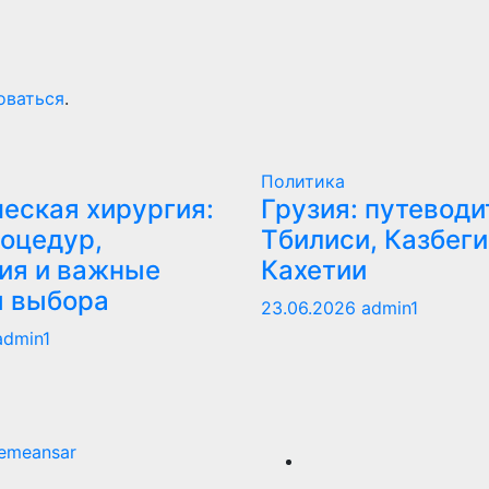
оваться
.
Политика
еская хирургия:
Грузия: путеводи
оцедур,
Тбилиси, Казбеги
ия и важные
Кахетии
ы выбора
23.06.2026
admin1
admin1
emeansar