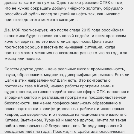
доказательств и не нужно. Одно только решение ОПЕК о том,
что не нужно сокращать добычу «чёрного золота», обрушило
российский рубль вслед за ценой на нефть так, как никакие
принятые до этого момента санкции…
Да, МЭР прогнозирует, что после спада 2015 года российская
экономика будет переживать новый подъём, и этим прогнозам
хочется верить, но это всего лишь прогнозы. Цена таких
прогнозов хорошо известна по нынешней ситуации, когда
прогноз может меняться по несколько раз не то что за год, а за
месяц или неделю.
Совсем другое дело – цена реальных шагов: промышленность,
наука, образование, медицина, диверсификация рынков. Есть ли
шаги в этих направлениях? Шаги есть. Это контракты о
поставках газа в Китай, начало работы программ авиа- и
судостроения, активное задействование сферы ОПК, вложения в
аграрный сектор и реализация программы продовольственной
безопасности, внимание профессиональному образованию в
плане подготовки квалифицированных рабочих и инженерных
кадров, договорённости о переходе на национальные валюты с
Китаем, Вьетнамом, Турцией и многое другое. Начата ли такая
работа своевременно? Безусловно, нет. По ряду направлений
опоздание идёт на годы. Похоже, что сработала классическая