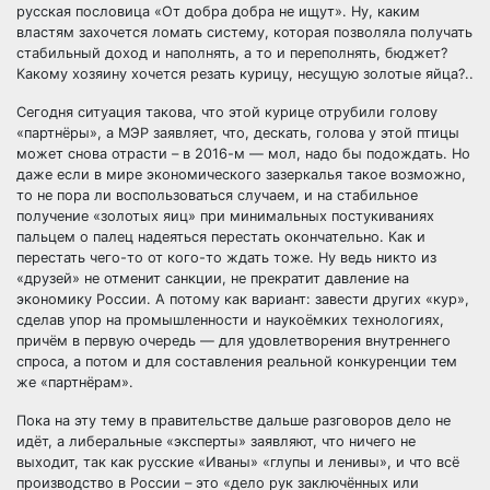
русская пословица «От добра добра не ищут». Ну, каким
властям захочется ломать систему, которая позволяла получать
стабильный доход и наполнять, а то и переполнять, бюджет?
Какому хозяину хочется резать курицу, несущую золотые яйца?..
Сегодня ситуация такова, что этой курице отрубили голову
«партнёры», а МЭР заявляет, что, дескать, голова у этой птицы
может снова отрасти – в 2016-м — мол, надо бы подождать. Но
даже если в мире экономического зазеркалья такое возможно,
то не пора ли воспользоваться случаем, и на стабильное
получение «золотых яиц» при минимальных постукиваниях
пальцем о палец надеяться перестать окончательно. Как и
перестать чего-то от кого-то ждать тоже. Ну ведь никто из
«друзей» не отменит санкции, не прекратит давление на
экономику России. А потому как вариант: завести других «кур»,
сделав упор на промышленности и наукоёмких технологиях,
причём в первую очередь — для удовлетворения внутреннего
спроса, а потом и для составления реальной конкуренции тем
же «партнёрам».
Пока на эту тему в правительстве дальше разговоров дело не
идёт, а либеральные «эксперты» заявляют, что ничего не
выходит, так как русские «Иваны» «глупы и ленивы», и что всё
производство в России – это «дело рук заключённых или