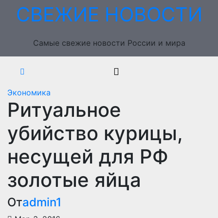
Перейти
СВЕЖИЕ НОВОСТИ
к
содержимому
Самые свежие новости России и мира
Экономика
Ритуальное
убийство курицы,
несущей для РФ
золотые яйца
От
admin1