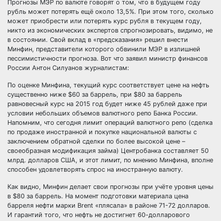
Прогнозы МЭР по валюте говорят о том, что в будущем году
рубль может потерять ещё около 13,5%. При этом того, сколько
может приобрести или потерять курс рубля в текущем году,
никто из экономических экспертов спрогнозировать, видимо, не
в состоянии. Свой вклад в «предсказания» решил внести
Минфин, представители которого обвинили МЭР в излишней
пессимистичности прогноза. Вот что заявил министр финансов
России Антон Силуанов журналистам:
По оценке Минфина, текущий курс соответствует цене на нефть
существенно ниже $60 за баррель, при $80 за баррель
равновесный курс на 2015 год будет ниже 45 рублей даже при
условии небольших объемов валютного репо Банка России.
Напомним, что сегодня лимит операций валютного репо (сделка
по продаже иностранной и покупке национальной валюты с
заключением обратной сделки по более высокой цене –
своеобразная модификация займа) Центробанка составляет 50
млрд. долларов США, и этот лимит, по мнению Минфина, вполне
способен удовлетворять спрос на иностранную валюту.
Как видно, Минфин делает свои прогнозы при учёте уровня цены
в $80 за баррель. На момент подготовки материала цена
барреля нефти марки Brent «плясала» в районе 71-72 долларов.
И гарантий того, что нефть не достигнет 60-долларового