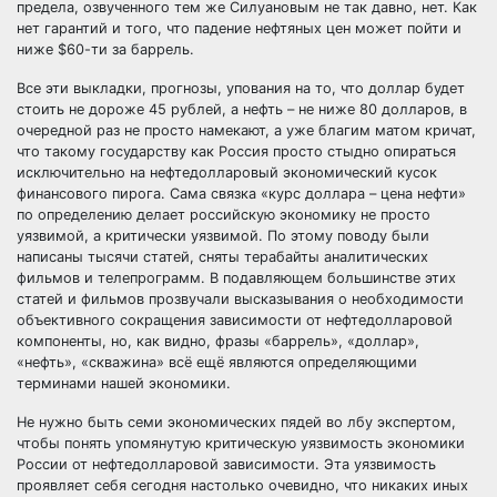
предела, озвученного тем же Силуановым не так давно, нет. Как
нет гарантий и того, что падение нефтяных цен может пойти и
ниже $60-ти за баррель.
Все эти выкладки, прогнозы, упования на то, что доллар будет
стоить не дороже 45 рублей, а нефть – не ниже 80 долларов, в
очередной раз не просто намекают, а уже благим матом кричат,
что такому государству как Россия просто стыдно опираться
исключительно на нефтедолларовый экономический кусок
финансового пирога. Сама связка «курс доллара – цена нефти»
по определению делает российскую экономику не просто
уязвимой, а критически уязвимой. По этому поводу были
написаны тысячи статей, сняты терабайты аналитических
фильмов и телепрограмм. В подавляющем большинстве этих
статей и фильмов прозвучали высказывания о необходимости
объективного сокращения зависимости от нефтедолларовой
компоненты, но, как видно, фразы «баррель», «доллар»,
«нефть», «скважина» всё ещё являются определяющими
терминами нашей экономики.
Не нужно быть семи экономических пядей во лбу экспертом,
чтобы понять упомянутую критическую уязвимость экономики
России от нефтедолларовой зависимости. Эта уязвимость
проявляет себя сегодня настолько очевидно, что никаких иных