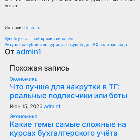
рынка.
Источник:
lenta.ru
Навигация
Кувейту нефтяной кризис нипочём
Ритуальное убийство курицы, несущей для РФ золотые яйца
по
От
admin1
записям
Похожая запись
Экономика
Что лучше для накрутки в ТГ:
реальные подписчики или боты
Июн 15, 2026
admin1
Экономика
Какие темы самые сложные на
курсах бухгалтерского учёта