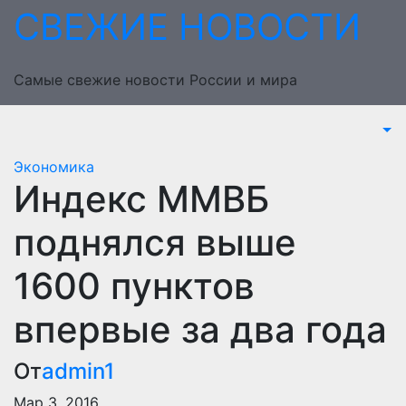
Перейти
СВЕЖИЕ НОВОСТИ
к
содержимому
Самые свежие новости России и мира
Экономика
Индекс ММВБ
поднялся выше
1600 пунктов
впервые за два года
От
admin1
Мар 3, 2016