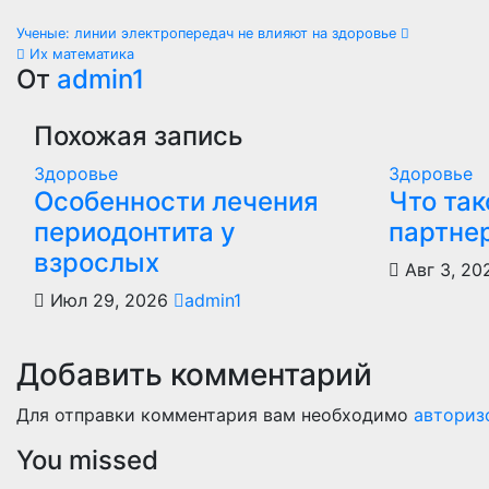
Навигация
Ученые: линии электропередач не влияют на здоровье
Их математика
по
От
admin1
записям
Похожая запись
Здоровье
Здоровье
Особенности лечения
Что так
периодонтита у
партне
взрослых
Авг 3, 2
Июл 29, 2026
admin1
Добавить комментарий
Для отправки комментария вам необходимо
авториз
You missed