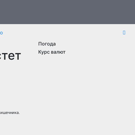
то
Погода
стет
Курс валют
кишечника.