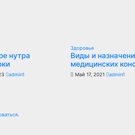
Здоровье
ое нутра
Виды и назначен
рки
медицинских кон
023
admin1
Май 17, 2021
admin1
оваться
.