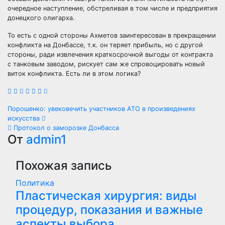
очередное наступление, обстреливая в том числе и предприятия
донецкого олигарха.
То есть с одной стороны Ахметов заинтересован в прекращении
конфликта на Донбассе, т.к. он теряет прибыль, но с другой
стороны, ради извлечения краткосрочной выгоды от контракта
с танковым заводом, рискует сам же спровоцировать новый
виток конфликта. Есть ли в этом логика?
Навигация
Порошенко: увековечить участников АТО в произведениях
искусства
по
Протокол о заморозке Донбасса
От
admin1
записям
Похожая запись
Политика
Пластическая хирургия: виды
процедур, показания и важные
аспекты выбора