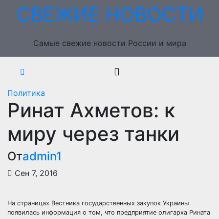
Перейти
СВЕЖИЕ НОВОСТИ
к
содержимому
Самые свежие новости России и мира
Политика
Ринат Ахметов: к
миру через танки
От
admin1
Сен 7, 2016
На страницах Вестника государственных закупок Украины
появилась информация о том, что предприятие олигарха Рината