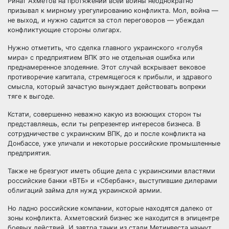
Ринат Ахметов на протяжении всей войны неоднократно
призывал к мирному урегулированию конфликта. Мол, война —
не выход, и нужно садится за стол переговоров — убеждал
конфликтующие стороны олигарх.
Нужно отметить, что сделка главного украинского «голубя
мира» с предприятием ВПК это не отдельная ошибка или
преднамеренное злодеяние. Этот случай вскрывает вековое
противоречие капитала, стремящегося к прибыли, и здравого
смысла, который зачастую вынуждает действовать вопреки
тяге к выгоде.
Кстати, совершенно неважно какую из воюющих сторон ты
представляешь, если ты репрезентер интересов бизнеса. В
сотрудничестве с украинским ВПК, до и после конфликта на
Донбассе, уже уличали и некоторые российские промышленные
предприятия.
Также не брезгуют иметь общие дела с украинскими властями
российские банки «ВТБ» и «Сбербанк», выступившие дилерами
облигаций займа для нужд украинской армии.
Но ладно российские компании, которые находятся далеко от
зоны конфликта. Ахметовский бизнес же находится в эпицентре
боевых действий. И завтра танки из стали Метинвеста начнут