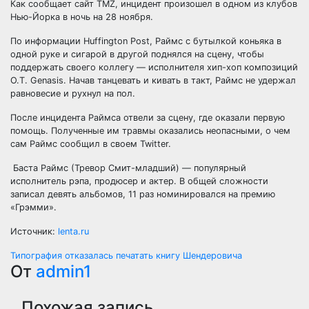
Как сообщает сайт TMZ, инцидент произошел в одном из клубов
Нью-Йорка в ночь на 28 ноября.
По информации Huffington Post, Раймс с бутылкой коньяка в
одной руке и сигарой в другой поднялся на сцену, чтобы
поддержать своего
коллегу — исполнителя хип-хоп композиций
O.T. Genasis. Начав танцевать и кивать в такт, Раймс не удержал
равновесие и рухнул на пол.
После инцидента Раймса отвели за сцену, где оказали первую
помощь. Полученные им травмы оказались неопасными, о чем
сам Раймс сообщил в своем Twitter.
Баста Раймс (Тревор Смит-младший) — популярный
исполнитель рэпа, продюсер и актер. В общей сложности
записал девять альбомов, 11 раз номинировался на премию
«Грэмми».
Источник:
lenta.ru
Навигация
Типография отказалась печатать книгу Шендеровича
От
admin1
по
Похожая запись