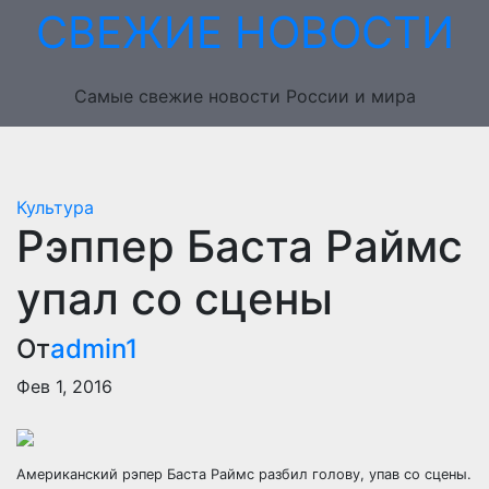
Перейти
СВЕЖИЕ НОВОСТИ
к
содержимому
Самые свежие новости России и мира
Культура
Рэппер Баста Раймс
упал со сцены
От
admin1
Фев 1, 2016
Американский рэпер Баста Раймс разбил голову, упав со сцены.