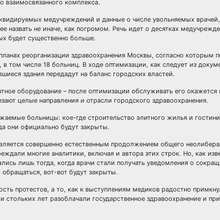
о взаимосвязанного комплекса.
иквидируемых медучреждений и данные о числе увольняемых врачей,
е назвать не иначе, как погромом. Речь идет о десятках медучрежд
ых будет существенно больше.
планах реорганизации здравоохранения Москвы, согласно которым п
 том числе 18 больниц. В ходе оптимизации, как следует из докум
шиеся здания передадут на баланс городских властей.
тное оборудование – после оптимизации обслуживать его окажется 
зают целые направления и отрасли городского здравоохранения.
ожаемые больницы: кое-где строительство элитного жилья и гостини
да они официально будут закрыты.
является совершенно естественным продолжением общего неолибера
ждали многие аналитики, включая и автора этих строк. Но, как изве
ались лишь тогда, когда врачи стали получать уведомления о сокращ
 обращаться, вот-вот будут закрыты.
лость протестов, а то, как к выступлениям медиков радостно примкн
и стольких лет разоблачали государственное здравоохранение и пр