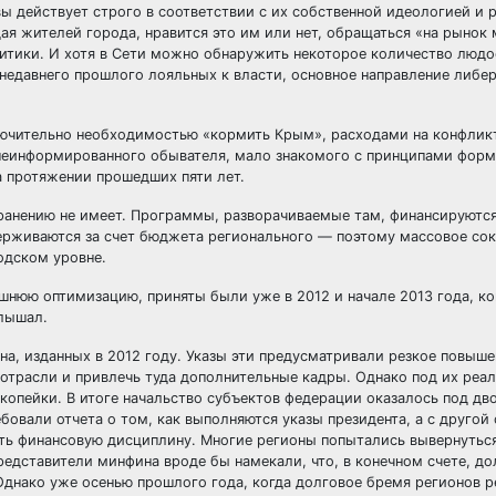
вы действует строго в соответствии с их собственной идеологией и 
 жителей города, нравится это им или нет, обращаться «на рынок
литики. И хотя в Сети можно обнаружить некоторое количество людо
 недавнего прошлого лояльных к власти, основное направление либе
лючительно необходимостью «кормить Крым», расходами на конфлик
а неинформированного обывателя, мало знакомого с принципами фор
а протяжении прошедших пяти лет.
ранению не имеет. Программы, разворачиваемые там, финансируются
держиваются за счет бюджета регионального — поэтому массовое со
одском уровне.
шнюю оптимизацию, приняты были уже в 2012 и начале 2013 года, ко
слышал.
а, изданных в 2012 году. Указы эти предусматривали резкое повыше
отрасли и привлечь туда дополнительные кадры. Однако под их реа
опейки. В итоге начальство субъектов федерации оказалось под д
бовали отчета о том, как выполняются указы президента, а с другой
чить финансовую дисциплину. Многие регионы попытались вывернутьс
редставители минфина вроде бы намекали, что, в конечном счете, до
днако уже осенью прошлого года, когда долговое бремя регионов р