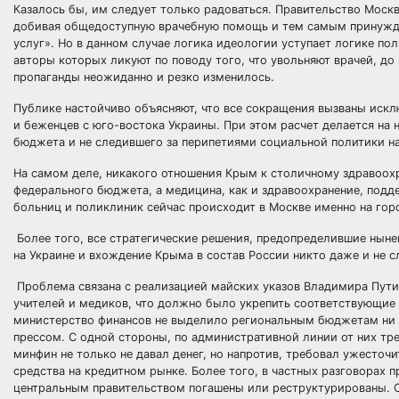
Казалось бы, им следует только радоваться. Правительство Моск
добивая общедоступную врачебную помощь и тем самым принуждая
услуг». Но в данном случае логика идеологии уступает логике по
авторы которых ликуют по поводу того, что увольняют врачей, до
пропаганды неожиданно и резко изменилось.
Публике настойчиво объясняют, что все сокращения вызваны иск
и беженцев с юго-востока Украины. При этом расчет делается н
бюджета и не следившего за перипетиями социальной политики н
На самом деле, никакого отношения Крым к столичному здравоох
федерального бюджета, а медицина, как и здравоохранение, под
больниц и поликлиник сейчас происходит в Москве именно на гор
Более того, все стратегические решения, предопределившие ныне
на Украине и вхождение Крыма в состав России никто даже и не 
Проблема связана с реализацией майских указов Владимира Путин
учителей и медиков, что должно было укрепить соответствующие 
министерство финансов не выделило региональным бюджетам ни к
прессом. С одной стороны, по административной линии от них тре
минфин не только не давал денег, но напротив, требовал ужесто
средства на кредитном рынке. Более того, в частных разговорах п
центральным правительством погашены или реструктурированы. О