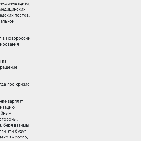
рекомендацией,
 медицинских
едских постов,
ральной
т в Новороссии
мирования
 из
кращение
гда про кризис
ние зарплат
лизацию
войным
 стороны,
я, беря взаймы
лги эти будут
езко выросло,