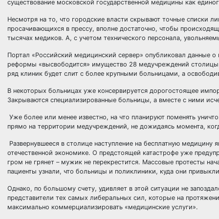
существование московской государственной медицины как единог
Несмотря на то, что городские власти скрывают точные списки л
просачивающихся в прессу, вполне достаточно, чтобы происходяще
тысячах медиков. А, с учетом технического персонала, увольняем
Портал «Российский медицинский сервер» опубликовал данные о 
реформы «высвободится» имущество 28 медучреждений столицы, в
ряд клиник будет слит с более крупными больницами, а освободив
В некоторых больницах уже консервируется дорогостоящее импор
Закрываются специализированные больницы, а вместе с ними исче
Уже более или менее известно, на что планируют поменять уничт
прямо на территории медучреждений, не дожидаясь момента, ког
Развернувшееся в столице наступление на бесплатную медицину 
отечественной экономике. О предстоящей катастрофе уже предупре
гром не грянет – мужик не перекрестится. Массовые протесты нач
пациенты узнали, что больницы и поликлиники, куда они привыкли
Однако, по большому счету, удивляет в этой ситуации не запозда
представители тех самых либеральных сил, которые на протяжени
максимально коммерциализировать «медицинские услуги».