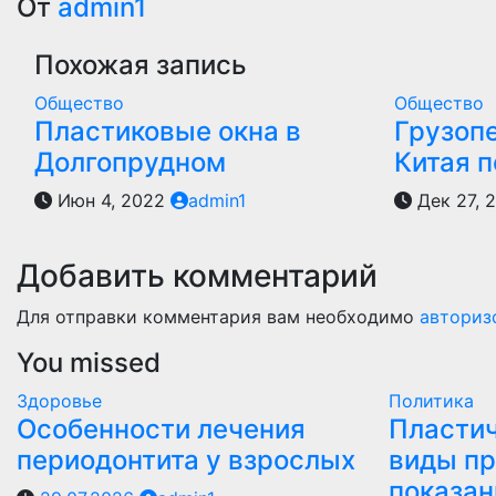
по
От
admin1
записям
Похожая запись
Общество
Общество
Пластиковые окна в
Грузоп
Долгопрудном
Китая 
Июн 4, 2022
admin1
Дек 27, 
Добавить комментарий
Для отправки комментария вам необходимо
авториз
You missed
Здоровье
Политика
Особенности лечения
Пластич
периодонтита у взрослых
виды пр
показан