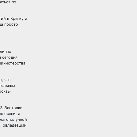
аться по
тий в Крыму и
да просто
блично
я сегодня
министерства,
о, что
тельных
осквы
 Забастовки
е осени, а
благополучной
я, овладевший