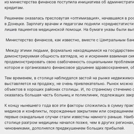
из министерства финансов поступила инициатива об администрати
кредитам.
Решением оказалась пресловутая «оптимизация», начавшаяся в рос
в Донецке. Зарплату врачам и педагогам подняли «среднестатистич
лишив пациентов медицинской помощи. На бумаге указы были выпо
Министерство финансов, как известно, вместе с Центральным бан
Между этими людьми, формально находящимися на государственн
демонстрируемая общность взглядов, но и искренняя взаимная си
продемонстрировать свою озабоченность социальными проблемами
которое и организовало финансовое удушение здравоохранения, об
Тем временем, в столице наблюдался застой на рынке недвижимост
выставляется на продажу, не очень привлекательно. Рынок можн
объектов в хороших районах столицы. И, по странному стечению
оказалась большая часть больниц и поликлиник, подлежащих зак
К концу нынешнего года все эти факторы сложились в сумму практ
медиков и конфликты, порожденные закрытием или сокращением б
первые скандальные случаи стали известны намного раньше. Наиб
столице разгром медицины начался позже, чем в других регионах
чиновниками, дополнялся предвкушением больших прибылей.