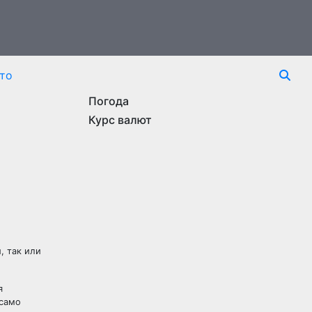
то
Погода
Курс валют
, так или
я
 само