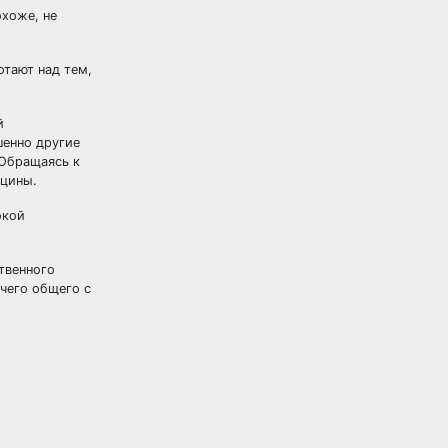
охоже, не
тают над тем,
й
шенно другие
 Обращаясь к
ицины.
окой
твенного
чего общего с