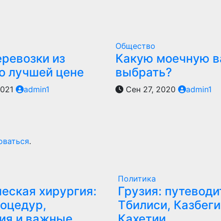
Общество
еревозки из
Какую моечную в
по лучшей цене
выбрать?
2021
admin1
Сен 27, 2020
admin1
оваться
.
Политика
еская хирургия:
Грузия: путеводи
оцедур,
Тбилиси, Казбеги
ия и важные
Кахетии