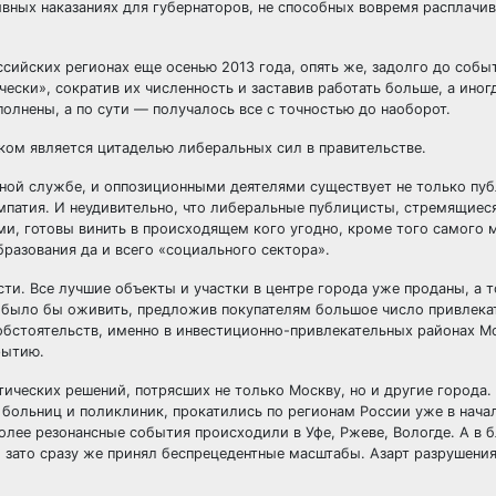
вных наказаниях для губернаторов, не способных вовремя расплачив
сийских регионах еще осенью 2013 года, опять же, задолго до собы
ески», сократив их численность и заставив работать больше, а иног
лнены, а по сути — получалось все с точностью до наоборот.
ком является цитаделью либеральных сил в правительстве.
ой службе, и оппозиционными деятелями существует не только пу
мпатия. И неудивительно, что либеральные публицисты, стремящиес
, готовы винить в происходящем кого угодно, кроме того самого 
разования да и всего «социального сектора».
и. Все лучшие объекты и участки в центре города уже проданы, а т
о было бы оживить, предложив покупателям большое число привлека
 обстоятельств, именно в инвестиционно-привлекательных районах М
рытию.
ических решений, потрясших не только Москву, но и другие города.
ольниц и поликлиник, прокатились по регионам России уже в начал
олее резонансные события происходили в Уфе, Ржеве, Вологде. А в 
, зато сразу же принял беспрецедентные масштабы. Азарт разрушени