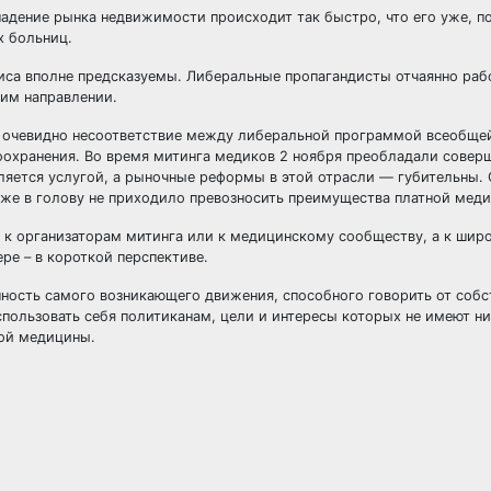
падение рынка недвижимости происходит так быстро, что его уже, п
х больниц.
са вполне предсказуемы. Либеральные пропагандисты отчаянно рабо
 им направлении.
ж очевидно несоответствие между либеральной программой всеобще
охранения. Во время митинга медиков 2 ноября преобладали совер
ляется услугой, а рыночные реформы в этой отрасли — губительны.
аже в голову не приходило превозносить преимущества платной мед
е к организаторам митинга или к медицинскому сообществу, а к шир
ре – в короткой перспективе.
анность самого возникающего движения, способного говорить от собс
пользовать себя политиканам, цели и интересы которых не имеют ни
ной медицины.