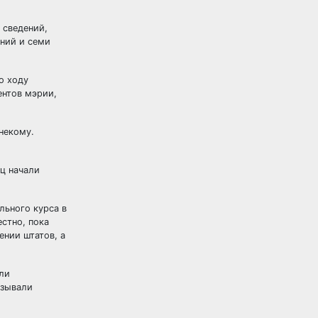
 сведений,
ений и семи
о ходу
ентов мэрии,
некому.
ц начали
льного курса в
стно, пока
ении штатов, а
ули
изывали