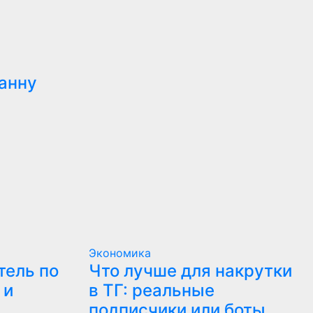
анну
Экономика
тель по
Что лучше для накрутки
 и
в ТГ: реальные
подписчики или боты