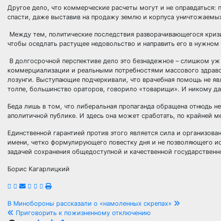
Другое дело, что коммерческие расчеты могут и не оправдаться: 
спасти, даже выставив на продажу землю и корпуса уничтожаемы
Между тем, политические последствия разворачивающегося кризи
чтобы оседлать растущее недовольство и направить его в нужном
В долгосрочной перспективе дело это безнадежное – слишком у
коммерциализации и реальными потребностями массового здраво
лозунги. Выступающие подчеркивали, что врачебная помощь не яв
толпе, большинство ораторов, говорило «товарищи». И никому д
Беда лишь в том, что либеральная пропаганда обращена отнюдь н
аполитичной публике. И здесь она может сработать, по крайней ме
Единственной гарантией против этого является сила и организов
имени, четко формулирующего повестку дня и не позволяющего ис
задачей сохранения общедоступной и качественной государствен
Борис Кагарлицкий
Навигация
В Минобороны рассказали о «намоленных скрепах»
Приговорить к пожизненному отключению