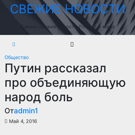
Перейти
СВЕЖИЕ НОВОСТИ
к
содержимому
Самые свежие новости России и мира
Общество
Путин рассказал
про объединяющую
народ боль
От
admin1
Май 4, 2016