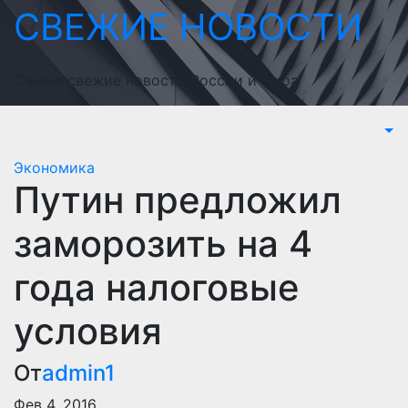
Перейти
СВЕЖИЕ НОВОСТИ
к
содержимому
Самые свежие новости России и мира
Экономика
Путин предложил
заморозить на 4
года налоговые
условия
От
admin1
Фев 4, 2016