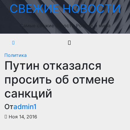
Перейти
СВЕЖИЕ НОВОСТИ
к
содержимому
Самые свежие новости России и мира
Политика
Путин отказался
просить об отмене
санкций
От
admin1
Ноя 14, 2016