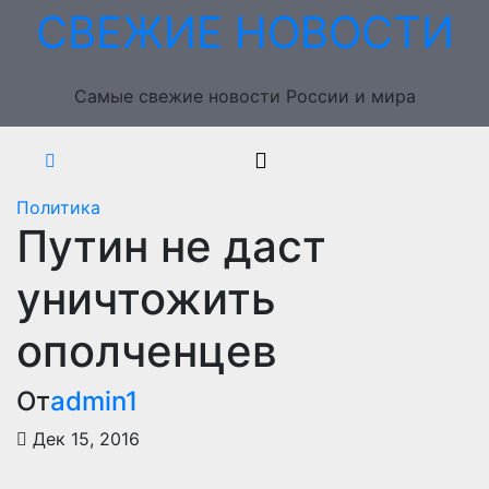
Перейти
СВЕЖИЕ НОВОСТИ
к
содержимому
Самые свежие новости России и мира
Политика
Путин не даст
уничтожить
ополченцев
От
admin1
Дек 15, 2016