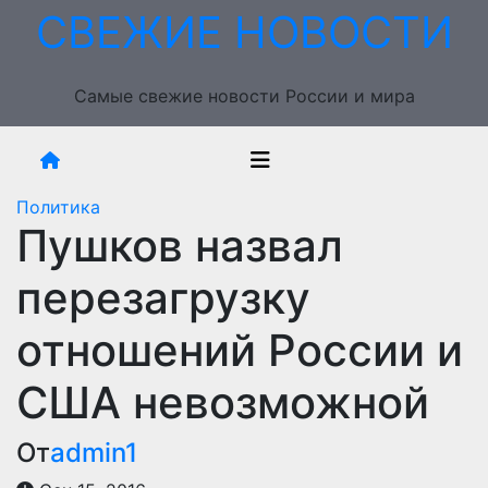
Перейти
СВЕЖИЕ НОВОСТИ
к
содержимому
Самые свежие новости России и мира
Политика
Пушков назвал
перезагрузку
отношений России и
США невозможной
От
admin1