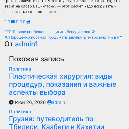
грехах в расчете на то, что это услышат большинство тех, кто
верит на слово Вашингтону, — этот расчет надо вскрывать и
показывать его порочность».
Навигация
РПР-Парнас пообещала защитить Венедиктова
Порошенко поручил продумать закупку электроэнергии в РФ
по
От
admin1
записям
Похожая запись
Политика
Пластическая хирургия: виды
процедур, показания и важные
аспекты выбора
Июн 26, 2026
admin1
Политика
Грузия: путеводитель по
Тбилиси, Казбеги и Кахетии