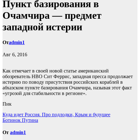
Пункт базирования в
Очамчира — предмет
западной истерии
От
admin1
Авг 6, 2016
Как отмечает в своей новой статье американский
обозреватель НВО Сит Феррис, западная пресса продолжает
истерию по поводу присутствия российских кораблей в
абхазском пункте базирования Очамчира, называя этот факт
«угрозой для стабильности в регионе».
Пик
Навигация
Куда идет Россия. Про подлодки, Крым и будущее
Ботинок Путина
по
записям
От
admin1