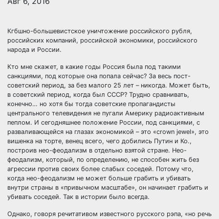
Авг 6, 2016
Кгбшно-большевистское уничтожение российского рубля,
российских компаний, российской экономики, российского
народа и России.
Кто мне скажет, в какие годы Россия была под такими
санкциями, под которые она попала сейчас? За весь пост-
советский период, за без малого 25 лет
– никогда. Может быть,
в советский период, когда был СССР? Трудно сравнивать,
конечно… но хотя бы тогда советские пропагандисты
центрального телевидения не пугали Америку радиоактивным
пеплом. И сегодняшнее положение России, под санкциями, с
разваливающейся на глазах экономикой – это «crown jewel», это
вишенка на торте, венец всего, чего добились Путин и Ко.,
построив нео-феодализм в отдельно взятой стране. Нео-
феодализм, который, по определению, не способен жить без
агрессии против своих более слабых соседей. Потому что,
когда нео-феодализм не может больше грабить и убивать
внутри страны в «привычном масштабе», он начинает грабить и
убивать соседей. Так в истории было всегда.
Однако, говоря речитативом известного русского рэпа, «но речь