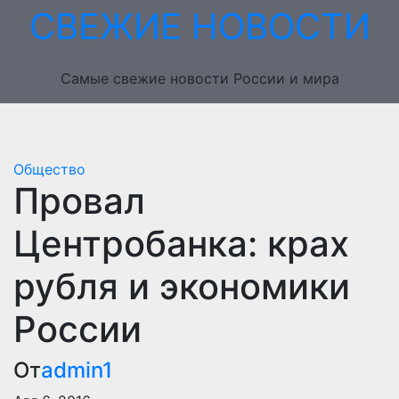
Перейти
СВЕЖИЕ НОВОСТИ
к
содержимому
Самые свежие новости России и мира
Общество
Провал
Центробанка: крах
рубля и экономики
России
От
admin1