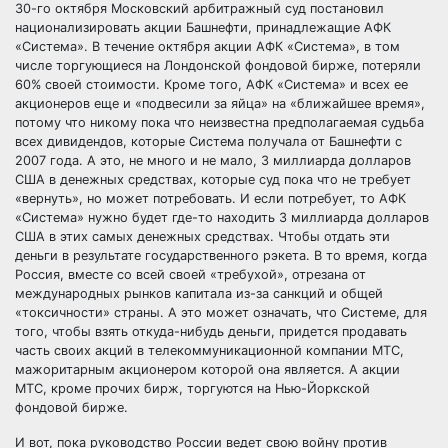
30-го октября Московский арбитражный суд постановил
национализировать акции Башнефти, принадлежащие АФК
«Система». В течение октября акции АФК «Система», в том
числе торгующиеся на Лондонской фондовой бирже, потеряли
60% своей стоимости. Кроме того, АФК «Система» и всех ее
акционеров еще и «подвесили за яйца» на «ближайшее время»,
потому что никому пока что неизвестна предполагаемая судьба
всех дивидендов, которые Система получала от Башнефти с
2007 года. А это, не много и не мало, 3 миллиарда долларов
США в денежных средствах, которые суд пока что не требует
«вернуть», но может потребовать. И если потребует, то АФК
«Система» нужно будет где-то находить 3 миллиарда долларов
США в этих самых денежных средствах. Чтобы отдать эти
деньги в результате государственного рэкета. В то время, когда
Россия, вместе со всей своей «требухой», отрезана от
международных рынков капитала из-за санкций и общей
«токсичности» страны. А это может означать, что Системе, для
того, чтобы взять откуда-нибудь деньги, придется продавать
часть своих акций в телекоммуникационной компании МТС,
мажоритарным акционером которой она является. А акции
МТС, кроме прочих бирж, торгуются на Нью-Йоркской
фондовой бирже.
И вот, пока руководство России ведет свою войну против