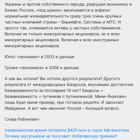
Украины и против собственного народа, разрушая экономику и
бизнес России, «под шумок» закатывается в асфальт
нормальная жизнедеятельность сразу трех очень крупных
частных компаний страны – Башнефти, Системы и МТС. И
просто так, отнимаются активы у частных собственников.
Включая не только мажоритарных акционеров, но и всех
миноритарных акционеров. Включая и всех иностранных
миноритарных акционеров.
Юкос «проканал» в 2003 и дальше.
Грузия «проканала» в 2008 и дальше.
А как вы хотели? Вы хотели другого результата? Другого
результата от международных бандосов, вкусивших достаточно
безнаказанности за последние 14 лет? Бандосы +
безнаказанность = путинизм с путиномикой. Мини-Янукович
лишь брал мини-пример, при готовом рецепте. И закончил
Майданом. А вот чем закончит Россия – большой вопрос.
Слава Рабинович
Навигация
Американская армия потеряла $420 млн в горах Афганистана
Почему мусульмане не получают Нобелевскую премию?