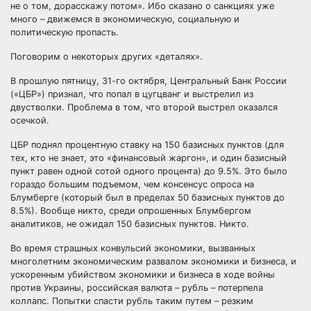
не о том, дорасскажу потом». Ибо сказано о санкциях уже
много – движемся в экономическую, социальную и
политическую пропасть.
Поговорим о некоторых других «деталях».
В прошлую пятницу, 31-го октября, Центральный Банк России
(«ЦБР») признал, что попал в цугцванг и выстрелил из
двустволки. Проблема в том, что второй выстрел оказался
осечкой.
ЦБР поднял процентную ставку на 150 базисных пунктов (для
тех, кто не знает, это «финансовый жаргон», и один базисный
пункт равен одной сотой одного процента) до 9.5%. Это было
гораздо большим подъемом, чем консенсус опроса на
Блумберге (который был в пределах 50 базисных пунктов до
8.5%). Вообще никто, среди опрошенных Блумбергом
аналитиков, не ожидал 150 базисных пунктов. Никто.
Во время страшных конвульсий экономики, вызванных
многолетним экономическим развалом экономики и бизнеса, и
ускоренным убийством экономики и бизнеса в ходе войны
против Украины, российская валюта – рубль – потерпела
коллапс. Попытки спасти рубль таким путем – резким