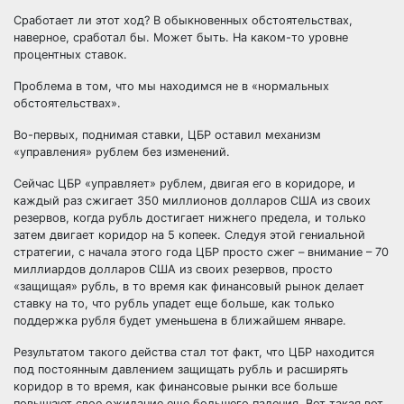
Сработает ли этот ход? В обыкновенных обстоятельствах,
наверное, сработал бы. Может быть. На каком-то уровне
процентных ставок.
Проблема в том, что мы находимся не в «нормальных
обстоятельствах».
Во-первых, поднимая ставки, ЦБР оставил механизм
«управления» рублем без изменений.
Сейчас ЦБР «управляет» рублем, двигая его в коридоре, и
каждый раз сжигает 350 миллионов долларов США из своих
резервов, когда рубль достигает нижнего предела, и только
затем двигает коридор на 5 копеек. Следуя этой гениальной
стратегии, с начала этого года ЦБР просто сжег – внимание – 70
миллиардов долларов США из своих резервов, просто
«защищая» рубль, в то время как финансовый рынок делает
ставку на то, что рубль упадет еще больше, как только
поддержка рубля будет уменьшена в ближайшем январе.
Результатом такого действа стал тот факт, что ЦБР находится
под постоянным давлением защищать рубль и расширять
коридор в то время, как финансовые рынки все больше
повышают свое ожидание еще большего падения. Вот такая вот