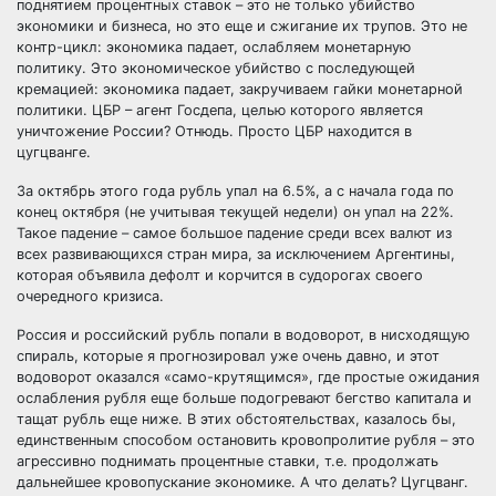
поднятием процентных ставок – это не только убийство
экономики и бизнеса, но это еще и сжигание их трупов. Это не
контр-цикл: экономика падает, ослабляем монетарную
политику. Это экономическое убийство с последующей
кремацией: экономика падает, закручиваем гайки монетарной
политики. ЦБР – агент Госдепа, целью которого является
уничтожение России? Отнюдь. Просто ЦБР находится в
цугцванге.
За октябрь этого года рубль упал на 6.5%, а с начала года по
конец октября (не учитывая текущей недели) он упал на 22%.
Такое падение – самое большое падение среди всех валют из
всех развивающихся стран мира, за исключением Аргентины,
которая объявила дефолт и корчится в судорогах своего
очередного кризиса.
Россия и российский рубль попали в водоворот, в нисходящую
спираль, которые я прогнозировал уже очень давно, и этот
водоворот оказался «само-крутящимся», где простые ожидания
ослабления рубля еще больше подогревают бегство капитала и
тащат рубль еще ниже. В этих обстоятельствах, казалось бы,
единственным способом остановить кровопролитие рубля – это
агрессивно поднимать процентные ставки, т.е. продолжать
дальнейшее кровопускание экономике. А что делать? Цугцванг.