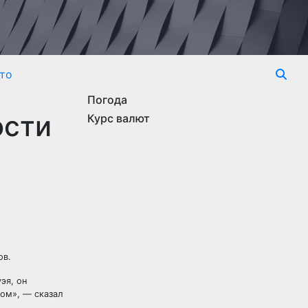
то
Погода
ости
Курс валют
ов.
эя, он
мом», — сказал