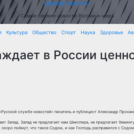
СВЕЖИЕ НОВОСТИ
Самые свежие новости России и мира
я
Культура
Общество
Спорт
Наука
Здоровье
Ав
аждает в России ценн
 «Русской службе новостей» писатель и публицист Александр Прохан
ает Запад. Запад не предлагает нам Шекспира, не предлагает
Хемингу
ни скоро поймут, что такое Содом, и как Господь расправился с Содо