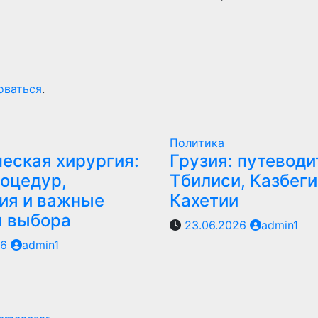
оваться
.
Политика
еская хирургия:
Грузия: путеводи
оцедур,
Тбилиси, Казбеги
ия и важные
Кахетии
ы выбора
23.06.2026
admin1
26
admin1