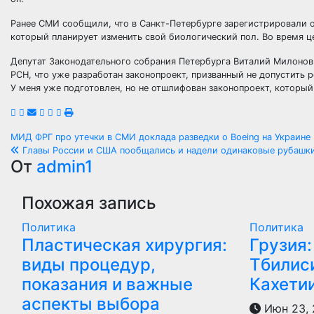
Ранее СМИ сообщили, что в Санкт-Петербурге зарегистрировали 
который планирует изменить свой биологический пол. Во время 
Депутат Законодательного собрания Петербурга Виталий Милонов 
РСН, что уже разработан законопроект, призванный не допустить 
У меня уже подготовлен, но не отшлифован законопроект, который
Навигация
МИД ФРГ про утечки в СМИ доклада разведки о Boeing на Украине
Главы России и США пообщались и надели одинаковые рубашк
по
От
admin1
записям
Похожая запись
Политика
Политика
Пластическая хирургия:
Грузия:
виды процедур,
Тбилиси
показания и важные
Кахети
аспекты выбора
Июн 23,