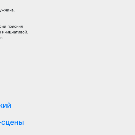
ужчина,
рий пояснил
й инициативой.
в.
кий
-сцены