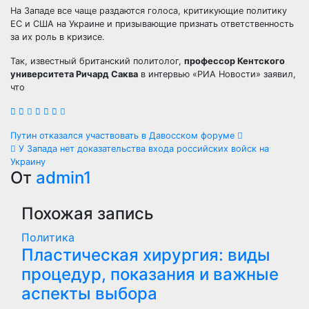
На Западе все чаще раздаются голоса, критикующие политику
ЕС и США на Украине и призывающие признать ответственность
за их роль в кризисе.
Так, известный британский политолог,
профессор Кентского
университета Ричард Саква
в интервью «РИА Новости» заявил,
что
Навигация
Путин отказался участвовать в Давосском форуме
У Запада нет доказательства входа российских войск на
по
Украину
От
admin1
записям
Похожая запись
Политика
Пластическая хирургия: виды
процедур, показания и важные
аспекты выбора