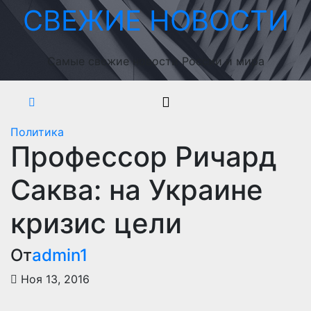
Перейти
СВЕЖИЕ НОВОСТИ
к
содержимому
Самые свежие новости России и мира
Политика
Профессор Ричард
Саква: на Украине
кризис цели
От
admin1
Ноя 13, 2016