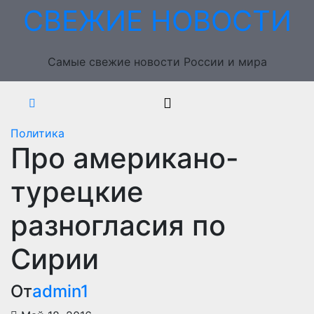
Перейти
СВЕЖИЕ НОВОСТИ
к
содержимому
Самые свежие новости России и мира
Политика
Про американо-
турецкие
разногласия по
Сирии
От
admin1