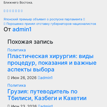
Ближнего Востока.
Навигация
Японский премьер объявил о роспуске парламента
Порошенко принял отставку губернаторов-националистов
по
От
admin1
записям
Похожая запись
Политика
Пластическая хирургия: виды
процедур, показания и важные
аспекты выбора
Июн 26, 2026
admin1
Политика
Грузия: путеводитель по
Тбилиси, Казбеги и Кахетии
Июн 23, 2026
admin1