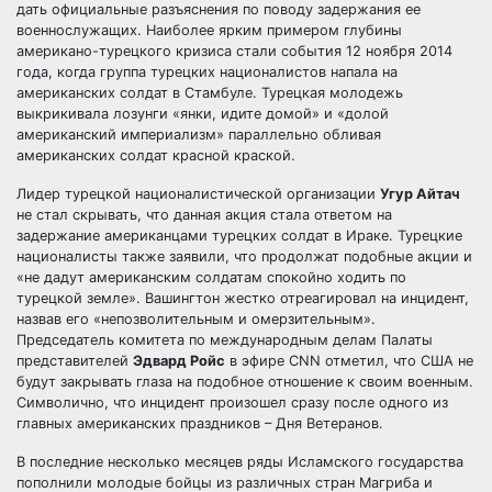
дать официальные разъяснения по поводу задержания ее
военнослужащих. Наиболее ярким примером глубины
американо-турецкого кризиса стали события 12 ноября 2014
года, когда группа турецких националистов напала на
американских солдат в Стамбуле. Турецкая молодежь
выкрикивала лозунги «янки, идите домой» и «долой
американский империализм» параллельно обливая
американских солдат красной краской.
Лидер турецкой националистической организации
Угур Айтач
не стал скрывать, что данная акция стала ответом на
задержание американцами турецких солдат в Ираке. Турецкие
националисты также заявили, что продолжат подобные акции и
«не дадут американским солдатам спокойно ходить по
турецкой земле». Вашингтон жестко отреагировал на инцидент,
назвав его «непозволительным и омерзительным».
Председатель комитета по международным делам Палаты
представителей
Эдвард Ройс
в эфире CNN отметил, что США не
будут закрывать глаза на подобное отношение к своим военным.
Символично, что инцидент произошел сразу после одного из
главных американских праздников – Дня Ветеранов.
В последние несколько месяцев ряды Исламского государства
пополнили молодые бойцы из различных стран Магриба и