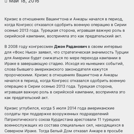
Май 18, 2016
Кризис в отношениях Вашингтона и Анкары начался в период,
когда Конгресс отказался одобрить военную операцию в Сирии
осенью 2013 года. Турецкая сторона, игравшая важную роль в
сирийской кампании, восприняла это как предательский акт.
В 2008 году конгрессмен
Джон Раданович
в своем интервью
для «Фокс Ньюз» заявил, что стратегическая значимость Турции
для Америки будет снижаться по мере перехода кампании в
Ираке в завершающую стадию. Исходя из нынешних событий,
слова бывшего американского законодателя кажутся
пророческими. Кризис в отношениях Вашингтона и Анкары
начался в период, когда Конгресс отказался одобрить военную
операцию в Сирии осенью 2013 года. Турецкая сторона,
игравшая важную роль в сирийской кампании, восприняла это
как предательский акт.
Кризис углубился, когда 5 июля 2014 года американские
солдаты при поддержке вооруженных подразделений
Патриотического союза Курдистана арестовали 11 турецких
военнослужащих из состава специальных сил, находящихся в
Северном Ираке. Тогда Белый Дом отказал Анкаре в просьбе