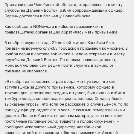
Призывника из Челябинской области, отправленного к месту
службы на Дальний Восток, избил сопровождающий офицер.
Парень доставлен в больницу Новосибирска.
Как сообщили NDNews.ru в «Школе призывника», в
правозащитную организацию обратилась мать призывника.
6 ноября
текущего года 21-летний житель Копейска был
призван на военную службу городской призывной комиссией. 8
ноября парня в составе воинского эшелона отправили к месту
службы на Дальний Восток. По словам правозащитников,
молодой человек сам решил пойти служить в армию, от
призыва не уклонялся.
«9 ноября из телефонного разговора мать узнала, что сын,
вступившись за другого призывника, которому офицер в
течение дня не позволял сходить в туалет, был сильно избит в
тамбуре поезда сопровождающим офицером. Солдату были
высказаны угрозы, что если он расскажет о случившемся, то по
приезду офицер отдаст его в часть с самыми отмороженными
дедами. После избиения, по словам матери, у сына возникли
постоянные головные боли, тошнота и головокружение», –
сообщает исполнительный директор челябинской
правозащитной организации «Школа призывника» Алексей