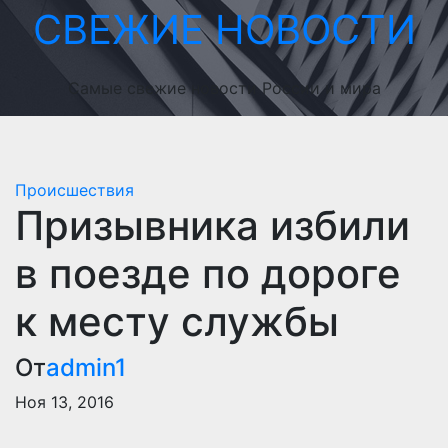
Перейти
СВЕЖИЕ НОВОСТИ
к
содержимому
Самые свежие новости России и мира
Происшествия
Призывника избили
в поезде по дороге
к месту службы
От
admin1
Ноя 13, 2016