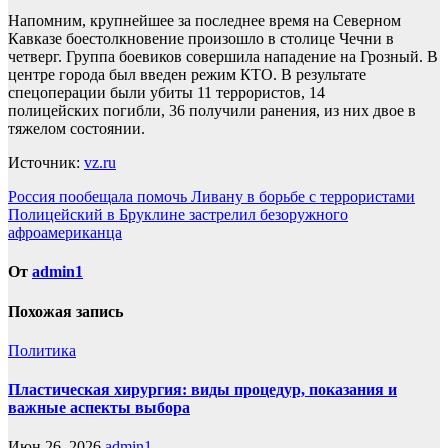
Напомним, крупнейшее за последнее время на Северном
Кавказе боестолкновение произошло в столице Чечни в
четверг. Группа боевиков совершила нападение на Грозный. В
центре города был введен режим КТО. В результате
спецоперации были убиты 11 террористов, 14
полицейских погибли, 36 получили ранения, из них двое в
тяжелом состоянии.
Источник:
vz.ru
Навигация
Россия пообещала помочь Ливану в борьбе с террористами
Полицейский в Бруклине застрелил безоружного
по
афроамериканца
записям
От
admin1
Похожая запись
Политика
Пластическая хирургия: виды процедур, показания и
важные аспекты выбора
Июн 26, 2026
admin1