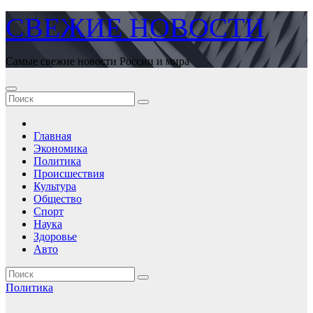
Перейти
СВЕЖИЕ НОВОСТИ
к
содержимому
Самые свежие новости России и мира
Главная
Экономика
Политика
Происшествия
Культура
Общество
Спорт
Наука
Здоровье
Авто
Политика