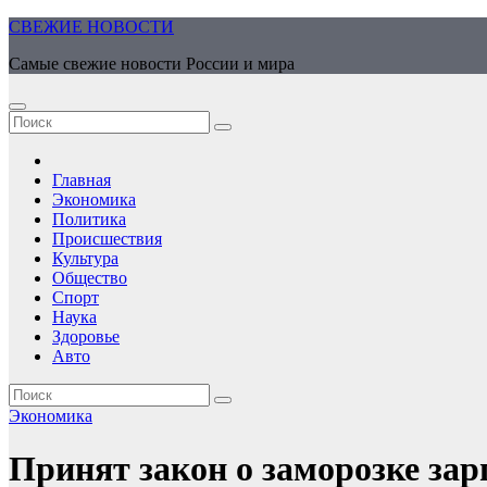
Перейти
СВЕЖИЕ НОВОСТИ
к
Самые свежие новости России и мира
содержимому
Главная
Экономика
Политика
Происшествия
Культура
Общество
Спорт
Наука
Здоровье
Авто
Экономика
Принят закон о заморозке за