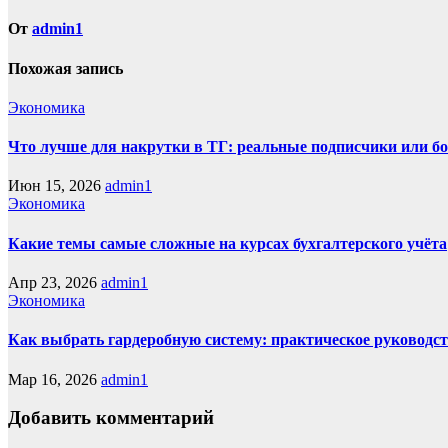
по
записям
От
admin1
Похожая запись
Экономика
Что лучше для накрутки в ТГ: реальные подписчики или б
Июн 15, 2026
admin1
Экономика
Какие темы самые сложные на курсах бухгалтерского учёта
Апр 23, 2026
admin1
Экономика
Как выбрать гардеробную систему: практическое руководс
Мар 16, 2026
admin1
Добавить комментарий