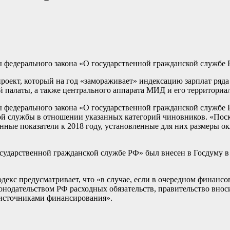
ы федерального закона «О государственной гражданской службе
роект, который на год «замораживает» индексацию зарплат ряд
й палаты, а также центрального аппарата МИД и его территориа
ы федерального закона «О государственной гражданской службе 
ой службы в отношении указанных категорий чиновников. «Пос
ные показатели к 2018 году, установленные для них размеры о
сударственной гражданской службе РФ» был внесен в Госдуму в с
декс предусматривает, что «в случае, если в очередном финанс
онодательством РФ расходных обязательств, правительство внос
 источниками финансирования».