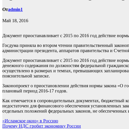
От
admin1
Май 18, 2016
Документ приостанавливает с 2015 по 2016 год действие норм
Госдума приняла во втором чтении правительственный законоп
администрации президента, аппаратов правительства и Счетно
Документ приостанавливает с 2015 по 2016 год действие норм
денежного содержания по должностям федеральной гражданск
осуществлено в размерах и темпах, превышающих запланирован
пояснительной записке.
Законопроект о приостановлении действия нормы закона «О го
плановый период 2016-17 годов.
Как отмечается в сопроводительных документах, бюджетный ко
недостаточен для финансового обеспечения установленных зак
отдельных положений федеральных законов, не обеспеченных
Навигация
«Исламское окно» в Россию
Почему НДС гробит экономику России