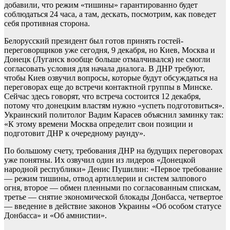
добавили, что режим «тишины» гарантированно будет
соблюдаться 24 часа, а там, дескать, посмотрим, как поведет
себя противная сторона.
Белорусский президент был готов принять гостей-
переговорщиков уже сегодня, 9 декабря, но Киев, Москва и
Донецк (Луганск вообще больше отмалчивался) не смогли
согласовать условия для начала диалога. В ДНР требуют,
чтобы Киев озвучил вопросы, которые будут обсуждаться на
переговорах еще до встречи контактной группы в Минске.
Сейчас здесь говорят, что встреча состоится 12 декабря,
потому что донецким властям нужно «успеть подготовиться».
Украинский политолог Вадим Карасев объяснил заминку так:
«К этому времени Москва определит свои позиции и
подготовит ДНР к очередному раунду».
По большому счету, требования ДНР на будущих переговорах
уже понятны. Их озвучил один из лидеров «Донецкой
народной республики» Денис Пушилин: «Первое требование
— режим тишины, отвод артиллерии и систем залпового
огня, второе — обмен пленными по согласованным спискам,
третье — снятие экономической блокады Донбасса, четвертое
— введение в действие законов Украины «Об особом статусе
Донбасса» и «Об амнистии».