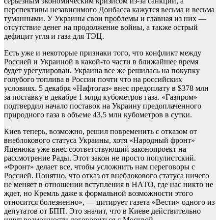
серьезным экономическим кризисом из-за санкций, а
перспективы независимого Донбасса кажутся весьма и весьма
туманными. У Украины свои проблемы и главная из них —
отсутствие денег на продолжение войны, а также острый
дефицит угля и газа для ТЭЦ.
Есть уже и некоторые признаки того, что конфликт между
Россией и Украиной в какой-то части в ближайшее время
будет урегулирован. Украина все же решилась на покупку
голубого топлива в России почти что на российских
условиях. 5 декабря «Нафтогаз» внес предоплату в $378 млн
за поставку в декабре 1 млрд кубометров газа. «Газпром»
подтвердил начало поставок на Украину предоплаченного
природного газа в объеме 43,5 млн кубометров в сутки.
Киев теперь, возможно, решил повременить с отказом от
внеблокового статуса Украины, хотя «Народный фронт»
Яценюка уже внес соответствующий законопроект на
рассмотрение Рады. Этот закон не просто популистский.
«Фронт» делает все, чтобы усложнить нам переговоры с
Россией. Понятно, что отказ от внеблокового статуса ничего
не меняет в отношении вступления в НАТО, где нас никто не
ждет, но Кремль даже к формальной возможности этого
относится болезненно», — цитирует газета «Вести» одного из
депутатов от БПП. Это значит, что в Киеве действительно
ищут возможности договориться с Москвой.