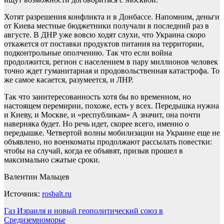
Хотят разрешения конфликта и в Донбассе. Напомним, деньги
от Киева местные бюджетники получали в последний раз в
августе. В ДНР уже вовсю ходят слухи, что Украина скоро
откажется от поставки продуктов питания на территории,
подконтрольные ополчению. Так что если война
продолжится, регион с населением в пару миллионов человек
точно ждет гуманитарная и продовольственная катастрофа. То
же самое касается, разумеется, и ЛНР.
Так что заинтересованность хотя бы во временном, но
настоящем перемирии, похоже, есть у всех. Передышка нужна
и Киеву, и Москве, и «республикам» А значит, она почти
наверняка будет. Но речь идет, скорее всего, именно о
передышке. Четвертой волны мобилизации на Украине еще не
объявлено, но военкоматы продолжают рассылать повестки:
чтобы на случай, когда ее объявят, призыв прошел в
максимально сжатые сроки.
Валентин Мальцев
Источник:
rosbalt.ru
Навигация
Газ Израиля и новый геополитический союз в
Средиземноморье