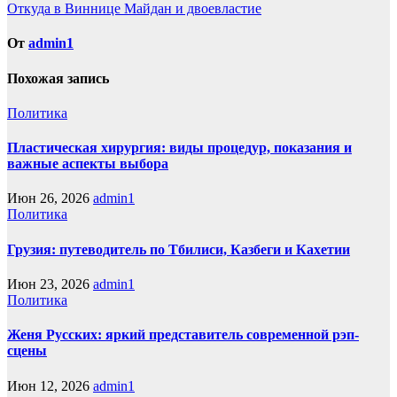
по
Откуда в Виннице Майдан и двоевластие
записям
От
admin1
Похожая запись
Политика
Пластическая хирургия: виды процедур, показания и
важные аспекты выбора
Июн 26, 2026
admin1
Политика
Грузия: путеводитель по Тбилиси, Казбеги и Кахетии
Июн 23, 2026
admin1
Политика
Женя Русских: яркий представитель современной рэп-
сцены
Июн 12, 2026
admin1