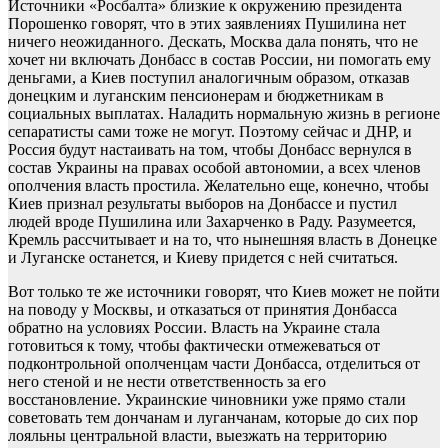
Источники «Росбалта» близкие к окружению президента
Порошенко говорят, что в этих заявлениях Пушилина нет
ничего неожиданного. Дескать, Москва дала понять, что не
хочет ни включать Донбасс в состав России, ни помогать ему
деньгами, а Киев поступил аналогичным образом, отказав
донецким и луганским пенсионерам и бюджетникам в
социальных выплатах. Наладить нормальную жизнь в регионе
сепаратисты сами тоже не могут. Поэтому сейчас и ДНР, и
Россия будут настаивать на том, чтобы Донбасс вернулся в
состав Украины на правах особой автономии, а всех членов
ополчения власть простила. Желательно еще, конечно, чтобы
Киев признал результаты выборов на Донбассе и пустил
людей вроде Пушилина или Захарченко в Раду. Разумеется,
Кремль рассчитывает и на то, что нынешняя власть в Донецке
и Луганске останется, и Киеву придется с ней считаться.
Вот только те же источники говорят, что Киев может не пойти
на поводу у Москвы, и отказаться от принятия Донбасса
обратно на условиях России. Власть на Украине стала
готовиться к тому, чтобы фактически отмежеваться от
подконтрольной ополченцам части Донбасса, отделиться от
него стеной и не нести ответственность за его
восстановление. Украинские чиновники уже прямо стали
советовать тем дончанам и луганчанам, которые до сих пор
лояльны центральной власти, выезжать на территорию