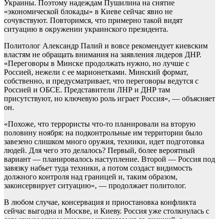
Украины. Поэтому надеждам Пушилина на снятие
«экономической блокады» в Киеве сейчас явно не
сочувствуют. Повторимся, что примерно такой видят
ситуацию в окружении украинского президента.
Политолог Александр Палий и вовсе рекомендует киевским
властям не обращать внимания на заявления лидеров ДНР.
«Переговоры в Минске продолжать нужно, но лучше с
Россией, нежели с ее марионетками. Минский формат,
собственно, и предусматривает, что переговоры ведутся с
Россией и ОБСЕ. Представители ЛНР и ДНР там
присутствуют, но ключевую роль играет Россия», — объясняет
он.
«Похоже, что террористы что-то планировали на вторую
половину ноября: на подконтрольные им территории было
завезено слишком много оружия, техники, идет подготовка
людей. Для чего это делалось? Первый, более вероятный
вариант — планировалось наступление. Второй — Россия под
завязку набьет туда техники, а потом создаст видимость
должного контроля над границей и, таким образом,
законсервирует ситуацию», — продолжает политолог.
В любом случае, консервация и приостановка конфликта
сейчас выгодна и Москве, и Киеву. Россия уже столкнулась с