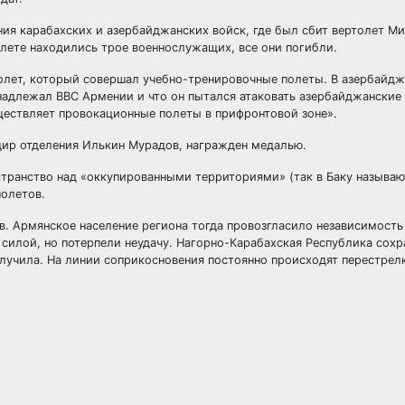
ия карабахских и азербайджанских войск, где был сбит вертолет Ми
лете находились трое военнослужащих, все они погибли.
олет, который совершал учебно-тренировочные полеты. В азербайд
надлежал ВВС Армении и что он пытался атаковать азербайджанские 
уществляет провокационные полеты в прифронтовой зоне».
ир отделения Илькин Мурадов, награжден медалью.
транство над «оккупированными территориями» (так в Баку называю
полетов.
в. Армянское население региона тогда провозгласило независимость
силой, но потерпели неудачу. Нагорно-Карабахская Республика сохр
лучила. На линии соприкосновения постоянно происходят перестрелк