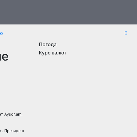
то
Погода
ле
Курс валют
т Aysor.am.
». Президент