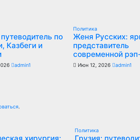
Политика
 путеводитель по
Женя Русских: яр
, Казбеги и
представитель
и
современной рэп
2026
admin1
Июн 12, 2026
admin1
оваться
.
Политика
еская хирургия:
Грузия: путеводи