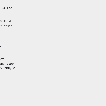
-24. Его
жанском
позиции. В
т
 от
анила де-
и, вину за