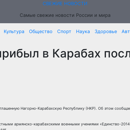
СВЕЖИЕ НОВОСТИ
Самые свежие новости России и мира
Культура
Общество
Спорт
Наука
Здоровье
Ав
рибыл в Карабах пос
глашенную Нагорно-Карабахскую Республику (НКР). Об этом сообщае
естными
армянско-карабахскими военными учениями «Единство-2014
дат.