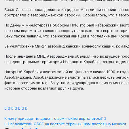
Визит Саргсяна последовал за инцидентом на линии соприкосновен
обстреляли с азербайджанской стороны. Сообщалось, что в верто
По данным министерства обороны НКР, это был карабахский верт
военном ведомстве в свою очередь утверждают, что вертолет при
Баку также заявили, что вражеская авиация в последние дни «ос
За уничтожение Ми-24 азербайджанский военнослужащий, команд
После инцидента МИД Азербайджана объявил, что воздушное прос
неподконтрольные территории Нагорного Карабаха) закрыто для 
Нагорный Карабах является зоной конфликта с начала 1990-х годо
Азербайджана. Азербайджанские власти пытались вернуть регион 
факто независимость от Баку, но международного признания не по
которые стороны возлагают друг на друга.
Навигация
К чему приведет инцидент с армянским вертолетом?
Наблюдатели ОБСЕ на востоке Украины: нам постоянно мешают