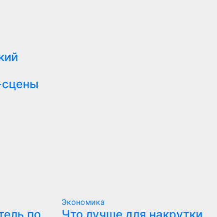
кий
-сцены
Экономика
тель по
Что лучше для накрутки