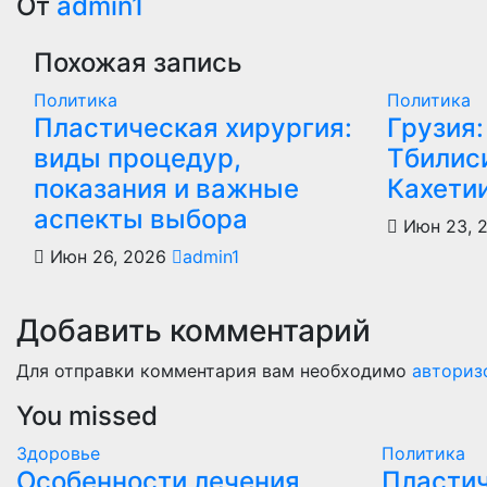
по
От
admin1
записям
Похожая запись
Политика
Политика
Пластическая хирургия:
Грузия:
виды процедур,
Тбилиси
показания и важные
Кахети
аспекты выбора
Июн 23, 
Июн 26, 2026
admin1
Добавить комментарий
Для отправки комментария вам необходимо
авториз
You missed
Здоровье
Политика
Особенности лечения
Пластич