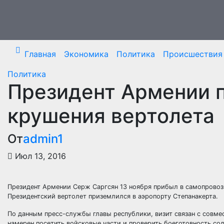
Перейти
к
содержимому
Главная
Экономика
Политика
Происшествия
Политика
Президент Армении п
крушения вертолета
От
admin1
Июл 13, 2016
Президент Армении Серж Саргсян 13 ноября прибыл в самопровоз
Президентский вертолет приземлился в аэропорту Степанакерта.
По данным пресс-службы главы республики, визит связан с совм
намерен посетить войсковые части и проверить боеготовность сол