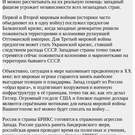
И можно рассчитывать на их реальную помощь: западный
фашизм угрожает независимости всех незападных стран.
Первой и Второй мировым войнам (историки часто
объединяют их в одну войну) послужил предлогом
Балканский кризис, когда западные демократии решили
поживиться территориями и колониями рухнувшей
Оттоманской империи. Для Третьей мировой войны
предлогом может стать Украинский кризис, ставший
следствием распада СССР. Западные страны точно также
стремятся сейчас поживиться колониями и марионетками на
территории бывшего СССР.
Объективно, ситуация в мире напоминает предвоенную в ХХ
веке: все мировые игроки стараются занять наиболее
выгодные позиции и плацдармы. Запад создаёт из России
«образ врага», и подтягивает вооружения и военную
инфраструктуру к её границам, точно так же, как это делал
Гитлер. Огромный госдолг США и близкое падение доллара
являются серьёзными мотивами для начала мировой войны
Вашингтоном: всё можно будет списать на войну…
Россия и страны БРИКС готовятся к отражению агрессии
Запада. России удалось ранить бандеровского зверя,
российская армия проводит время на полигонах и учениях,