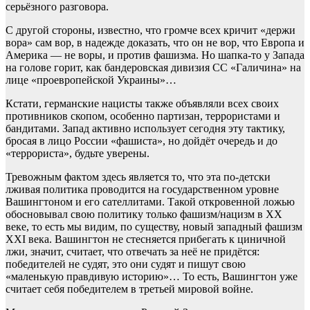
серьёзного разговора.
С другой стороны, известно, что громче всех кричит «держи
вора» сам вор, в надежде доказать, что он не вор, что Европа и
Америка — не воры, и против фашизма. Но шапка-то у Запада
на голове горит, как бандеровская дивизия СС «Галичина» на
лице «проевропейской Украины»…
Кстати, германские нацисты также объявляли всех своих
противников скопом, особенно партизан, террористами и
бандитами. Запад активно использует сегодня эту тактику,
бросая в лицо России «фашиста», но дойдёт очередь и до
«террориста», будьте уверены.
Тревожным фактом здесь является то, что эта по-детски
лживая политика проводится на государственном уровне
Вашингтоном и его сателлитами. Такой откровенной ложью
обосновывал свою политику только фашизм/нацизм в ХХ
веке, то есть мы видим, по существу, новый западный фашизм
XXI века. Вашингтон не стесняется прибегать к циничной
лжи, значит, считает, что отвечать за неё не придётся:
победителей не судят, это они судят и пишут свою
«маленькую правдивую историю»… То есть, Вашингтон уже
считает себя победителем в третьей мировой войне.