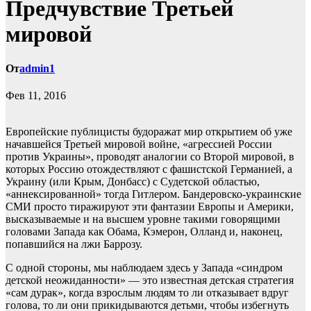
Предчувствие Третьей
мировой
От
admin1
Фев 11, 2016
Европейские публицисты будоражат мир открытием об уже
начавшейся Третьей мировой войне, «агрессией России
против Украины», проводят аналогии со Второй мировой, в
которых Россию отождествляют с фашистской Германией, а
Украину (или Крым, Донбасс) с Судетской
областью,
«аннексированной» тогда Гитлером. Бандеровско-украинские
СМИ просто тиражируют эти фантазии Европы и Америки,
высказываемые и на высшем уровне такими говорящими
головами Запада как Обама, Кэмерон, Олланд и, наконец,
попавшийся на лжи Баррозу.
С одной стороны, мы наблюдаем здесь у Запада «синдром
детской неожиданности» — это известная детская стратегия
«сам дурак», когда взрослым людям то ли отказывает вдруг
голова, то ли они прикидываются детьми, чтобы избегнуть