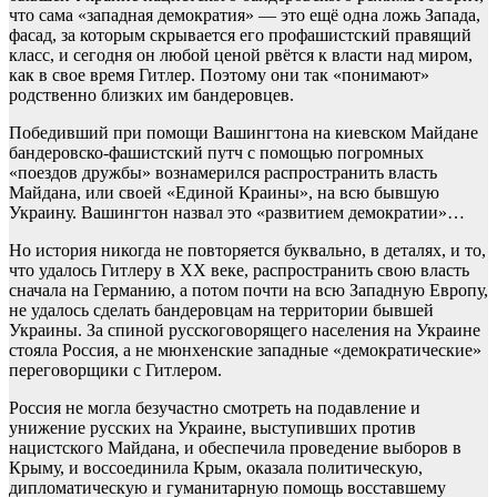
что сама «западная демократия» — это ещё одна ложь Запада,
фасад, за которым скрывается его профашистский правящий
класс, и сегодня он любой ценой рвётся к власти над миром,
как в свое время Гитлер. Поэтому они так «понимают»
родственно близких им бандеровцев.
Победивший при помощи Вашингтона на киевском Майдане
бандеровско-фашистский путч с помощью погромных
«поездов дружбы» вознамерился распространить власть
Майдана, или своей «Единой Краины», на всю бывшую
Украину. Вашингтон назвал это «развитием демократии»…
Но история никогда не повторяется буквально, в деталях, и то,
что удалось Гитлеру в ХХ веке, распространить свою власть
сначала на Германию, а потом почти на всю Западную Европу,
не удалось сделать бандеровцам на территории бывшей
Украины. За спиной русскоговорящего населения на Украине
стояла Россия, а не мюнхенские западные «демократические»
переговорщики с Гитлером.
Россия не могла безучастно смотреть на подавление и
унижение русских на Украине, выступивших против
нацистского Майдана, и обеспечила проведение выборов в
Крыму, и воссоединила Крым, оказала политическую,
дипломатическую и гуманитарную помощь восставшему