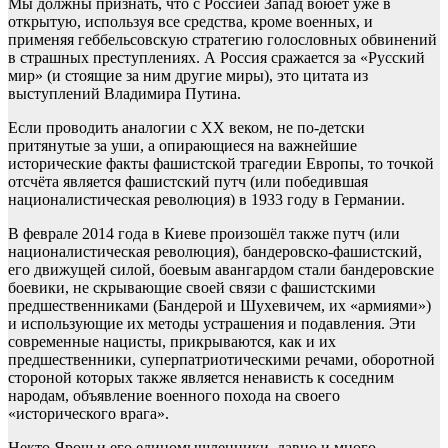
Мы должны признать, что с Россией Запад воюет уже в
открытую, используя все средства, кроме военных, и
применяя геббельсовскую стратегию голословных обвинений
в страшных преступлениях. А Россия сражается за «Русский
мир» (и стоящие за ним другие миры), это цитата из
выступлений Владимира Путина.
Если проводить аналогии с ХХ веком, не по-детски
притянутые за уши, а опирающиеся на важнейшие
исторические факты фашистской трагедии Европы, то точкой
отсчёта является фашистский путч (или победившая
националистическая революция) в 1933 году в Германии.
В феврале 2014 года в Киеве произошёл также путч (или
националистическая революция), бандеровско-фашистский,
его движущей силой, боевым авангардом стали бандеровские
боевики, не скрывающие своей связи с фашистскими
предшественниками (Бандерой и Шухевичем, их «армиями»)
и использующие их методы устрашения и подавления. Эти
современные нацисты, прикрываются, как и их
предшественники, суперпатриотическими речами, оборотной
стороной которых также является ненависть к соседним
народам, объявление военного похода на своего
«исторического врага».
Некто Ярош и его единомышленники, давно и много