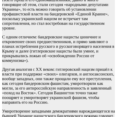
говорящие об этом, стали сегодня «народными депутатами
Украины», то есть можно говорить об установлении
профашистской власти на бандеровской «Единой Краине»,
поскольку украинский нацизм не встречает там
сопротивления, но стал востребован на государственном
уровне.
С одним отличием: бандеровские нацисты циничнее и
откровеннее своих предшественников, и прямо заявляют о
планах истребления русского и русскоговорящего населения в
Крыму и далее (гитлеровские нацисты были умнее, и
прикрывались ложью об «освобождении России от
коммунизма»).
Другая аналогия с ХХ веком: гитлеровский нацизм пришёл к
власти при поддержке «своих» олигархов, и англосаксонских,
вообще западных, они также прощали ему все преступления,
как сегодня бандеровским фашистам, умиротворяли как
могли, за его антироссийскую направленность и заявленный
«поход на Восток». Сегодня Вашингтон точно также
поощряет и умиротворяет украинский фашизм, чтобы
направить его на Россию.
Умиротворение западными демократиями нарождающегося на
бывшей Украине нацистского бандеровского режима говорит,