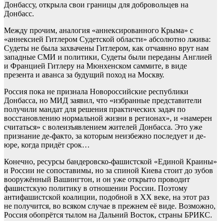
Донбассу, открыла свои границы для добровольцев на
Донбасс.
Между прочим, аналогия «аннексированного Крыма» с
«аннексией Гитлером Судетской области» абсолютно лжива:
Судеты не была захвачены Гитлером, как отчаянно врут нам
западные СМИ и политики, Судеты были переданы Англией
и Францией Гитлеру на Мюнхенском саммите, в виде
презента и аванса за будущий поход на Москву.
Россия пока не признала Новороссийские республики
Донбасса, но МИД заявил, что «избранные представители
получили мандат для решения практических задач по
восстановлению нормальной жизни в регионах», и «намерен
считаться» с волеизъявлением жителей Донбасса. Это уже
признание де-факто, за которым неизбежно последует и де-
юре, когда придёт срок…
Конечно, ресурсы бандеровско-фашистской «Единой Краины»
и России не сопоставимы, но за спиной Киева стоит до зубов
вооружённый Вашингтон, и он уже открыто проводит
фашистскую политику в отношении России. Поэтому
антифашистской коалиции, подобной в ХХ веке, на этот раз
не получится, во всяком случае в прежнем её виде. Возможно,
Россия обопрётся тылом на Дальний Восток, страны БРИКС.