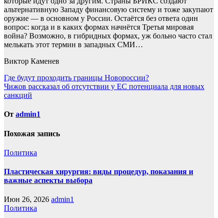
которые идут одно за другим. Страны БРИКС создают
альтернативную Западу финансовую систему и тоже закупают
оружие — в основном у России. Остаётся без ответа один
вопрос: когда и в каких формах начнётся Третья мировая
война? Возможно, в гибридных формах, уж больно часто стал
мелькать этот термин в западных СМИ…
Виктор Каменев
Навигация
Где будут проходить границы Новороссии?
Чижов рассказал об отсутствии у ЕС потенциала для новых
по
санкций
записям
От
admin1
Похожая запись
Политика
Пластическая хирургия: виды процедур, показания и
важные аспекты выбора
Июн 26, 2026
admin1
Политика