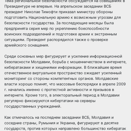
Тема региональной безопасности обсуждается на совещаниях в
Президентуре не впервые. На апрельском заседании ВСБ
президент Николае Тимофти приказал министру обороны
подготовить Национальную армию к возможным угрозам для
безопасности государства. За последующие месяцы была
предпринята серия мер по укреплению боеспособности
воинских подразделений и подготовке армии к экстренным
ситуациям. Президент распорядился также о проверке
армейского оснащения.
Среди основных мер фигурирует и усиление информационной
безопасности Молдавии, борьба с мошенничеством в интернете,
кибератаками и хищениями информации. В ближайшее время
отечественное виртуальное пространство ожидает усиленный
мониторинг со стороны компетентных органов. Молдавские
власти хорошо помнят, что массовые беспорядки в апреле 2009
г. начались именно с протестной активности и призывов в
интернете. Кроме того, в электоральный период в Молдавии
регулярно фиксируются кибертатаки на серверы
государственных учреждений.
Как отмечалось на последнем заседании ВСБ, Молдавия и
соседние страны, Румыния и Украина, фигурируют в десятке
государств, против которых направлено большинство кибератак