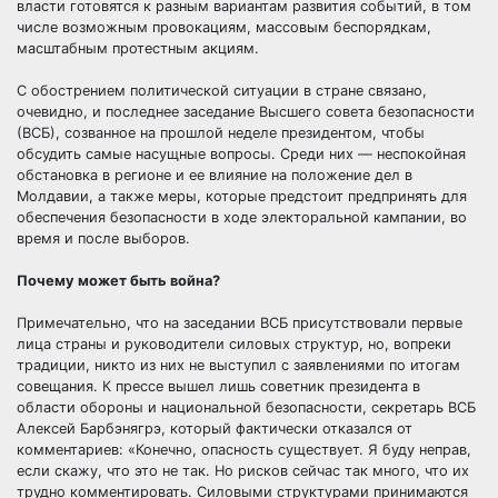
власти готовятся к разным вариантам развития событий, в том
числе возможным провокациям, массовым беспорядкам,
масштабным протестным акциям.
С
обострением политической ситуации в стране связано,
очевидно, и последнее заседание Высшего совета безопасности
(ВСБ), созванное на прошлой неделе президентом, чтобы
обсудить самые насущные вопросы. Среди них — неспокойная
обстановка в регионе и ее влияние на положение дел в
Молдавии, а также меры, которые предстоит предпринять для
обеспечения безопасности в ходе электоральной кампании, во
время и после выборов.
Почему может быть война?
Примечательно, что на заседании ВСБ присутствовали первые
лица страны и руководители силовых структур, но, вопреки
традиции, никто из них не выступил с заявлениями по итогам
совещания. К прессе вышел лишь советник президента в
области обороны и национальной безопасности, секретарь ВСБ
Алексей Барбэнягрэ, который фактически отказался от
комментариев: «Конечно, опасность существует. Я буду неправ,
если скажу, что это не так. Но рисков сейчас так много, что их
трудно комментировать. Силовыми структурами принимаются