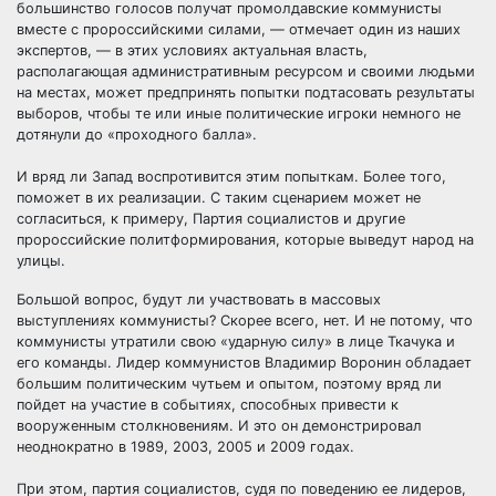
большинство голосов получат промолдавские коммунисты
вместе с пророссийскими силами, — отмечает один из наших
экспертов, — в этих условиях актуальная власть,
располагающая административным ресурсом и своими людьми
на местах, может предпринять попытки подтасовать результаты
выборов, чтобы те или иные политические игроки немного не
дотянули до «проходного балла».
И вряд ли Запад воспротивится этим попыткам. Более того,
поможет в их реализации. С таким сценарием может не
согласиться, к примеру, Партия социалистов и другие
пророссийские политформирования, которые выведут народ на
улицы.
Большой вопрос, будут ли участвовать в массовых
выступлениях коммунисты? Скорее всего, нет. И не потому, что
коммунисты утратили свою «ударную силу» в лице Ткачука и
его команды. Лидер коммунистов Владимир Воронин обладает
большим политическим чутьем и опытом, поэтому вряд ли
пойдет на участие в событиях, способных привести к
вооруженным столкновениям. И это он демонстрировал
неоднократно в 1989, 2003, 2005 и 2009 годах.
При этом, партия социалистов, судя по поведению ее лидеров,