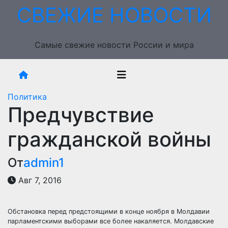
Перейти
СВЕЖИЕ НОВОСТИ
к
содержимому
Самые свежие новости России и мира
Политика
Предчувствие
гражданской войны
От
admin1
Авг 7, 2016
Обстановка перед предстоящими в конце ноября в Молдавии
парламентскими выборами все более накаляется. Молдавские