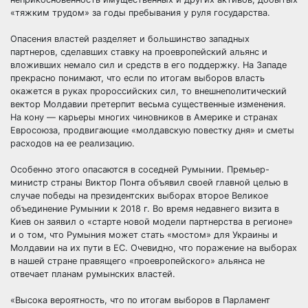
«тяжким трудом» за годы пребывания у руля государства.
Опасения властей разделяет и большинство западных
партнеров, сделавших ставку на проевропейский альянс и
вложивших немало сил и средств в его поддержку. На Западе
прекрасно понимают, что если по итогам выборов власть
окажется в руках пророссийских сил, то внешнеполитический
вектор Молдавии претерпит весьма существенные изменения.
На кону — карьеры многих чиновников в Америке и странах
Евросоюза, продвигающие «молдавскую повестку дня» и сметы
расходов на ее реализацию.
Особенно этого опасаются в соседней Румынии. Премьер-
министр страны Виктор Понта объявил своей главной целью в
случае победы на президентских выборах второе Великое
объединение Румынии к 2018 г. Во время недавнего визита в
Киев он заявил о «старте новой модели партнерства в регионе»
и о том, что Румыния может стать «мостом» для Украины и
Молдавии на их пути в ЕС. Очевидно, что поражение на выборах
в нашей стране правящего «проевропейского» альянса не
отвечает планам румынских властей.
«Высока вероятность, что по итогам выборов в Парламент