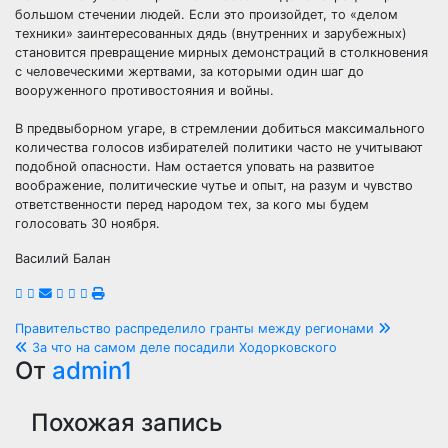
большом стечении людей. Если это произойдет, то «делом
техники» заинтересованных дядь (внутренних и зарубежных)
становится превращение мирных демонстраций в столкновения
с человеческими жертвами, за которыми один шаг до
вооруженного противостояния и войны.
В предвыборном угаре, в стремлении добиться максимального
количества голосов избирателей политики часто не учитывают
подобной опасности. Нам остается уповать на развитое
воображение, политические чутье и опыт, на разум и чувство
ответственности перед народом тех, за кого мы будем
голосовать 30 ноября.
Василий Балан
Навигация
Правительство распределило гранты между регионами
За что на самом деле посадили Ходорковского
по
От
admin1
записям
Похожая запись