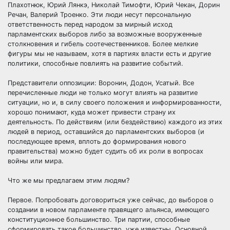
Плахотнюк, Юрий Лянкэ, Николай Тимофти, Юрий Чекан, Дорин
Речан, Валерий Троенко. Эти люди несут персональную
ответственность перед народом за мирный исход
парламентских выборов либо за возможные вооруженные
столкновения и гибель соотечественников. Более мелкие
фигуры мы не называем, хотя в партиях власти есть и другие
политики, способные повлиять на развитие событий.
Представители оппозиции: Воронин, Додон, Усатый. Все
перечисленные люди не только могут влиять на развитие
ситуации, но и, в силу своего положения и информированности,
хорошо понимают, куда может привести страну их
деятельность. По действиям (или бездействию) каждого из этих
людей в период, оставшийся до парламентских выборов (и
последующее время, вплоть до формирования нового
правительства) можно будет судить об их роли в вопросах
войны или мира.
Что же мы предлагаем этим людям?
Первое. Попробовать договориться уже сейчас, до выборов о
создании в новом парламенте правящего альянса, имеющего
конституционное большинство. Три партии, способные
сформировать такое большинство, уже известны. Основной