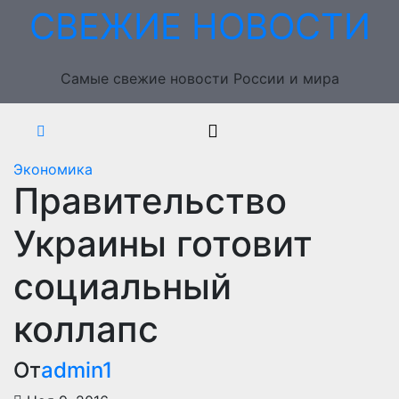
Перейти
СВЕЖИЕ НОВОСТИ
к
содержимому
Самые свежие новости России и мира
Экономика
Правительство
Украины готовит
социальный
коллапс
От
admin1