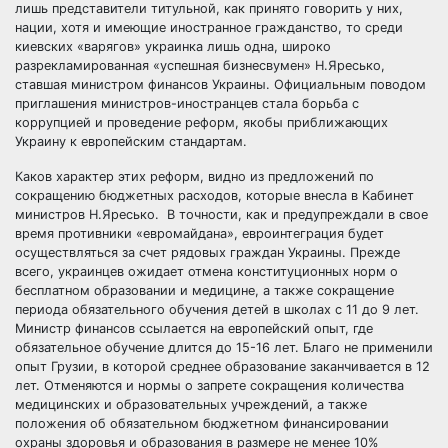
лишь представители титульной, как принято говорить у них,
нации, хотя и имеющие иностранное гражданство, то среди
киевских «варягов» украинка лишь одна, широко
разрекламированная «успешная бизнесвумен» Н.Яресько,
ставшая министром финансов Украины. Официальным поводом
приглашения министров-иностранцев стала борьба с
коррупцией и проведение реформ, якобы приближающих
Украину к европейским стандартам.
Каков характер этих реформ, видно из предложений по
сокращению бюджетных расходов, которые внесла в Кабинет
министров Н.Яресько. В точности, как и предупреждали в свое
время противники «евромайдана», евроинтеграция будет
осуществляться за счет рядовых граждан Украины. Прежде
всего, украинцев ожидает отмена конституционных норм о
бесплатном образовании и медицине, а также сокращение
периода обязательного обучения детей в школах с 11 до 9 лет.
Министр финансов ссылается на европейский опыт, где
обязательное обучение длится до 15-16 лет. Благо не применили
опыт Грузии, в которой среднее образование заканчивается в 12
лет. Отменяются и нормы о запрете сокращения количества
медицинских и образовательных учреждений, а также
положения об обязательном бюджетном финансировании
охраны здоровья и образования в размере не менее 10%