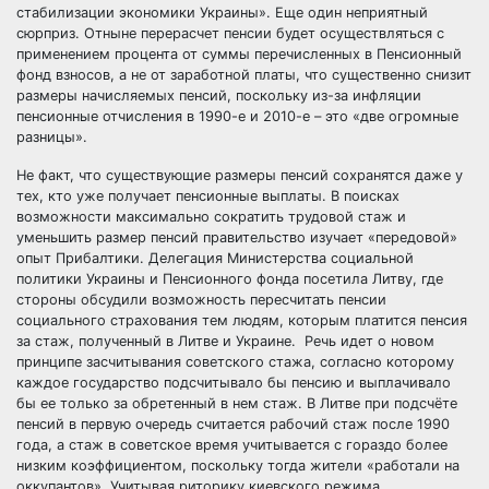
стабилизации экономики Украины». Еще один неприятный
сюрприз. Отныне перерасчет пенсии будет осуществляться с
применением процента от суммы перечисленных в Пенсионный
фонд взносов, а не от заработной платы, что существенно снизит
размеры начисляемых пенсий, поскольку из-за инфляции
пенсионные отчисления в 1990-е и 2010-е – это «две огромные
разницы».
Не факт, что существующие размеры пенсий сохранятся даже у
тех, кто уже получает пенсионные выплаты. В поисках
возможности максимально сократить трудовой стаж и
уменьшить размер пенсий правительство изучает «передовой»
опыт Прибалтики. Делегация Министерства социальной
политики Украины и Пенсионного фонда посетила Литву, где
стороны обсудили возможность пересчитать пенсии
социального страхования тем людям, которым платится пенсия
за стаж, полученный в Литве и Украине. Речь идет о новом
принципе засчитывания советского стажа, согласно которому
каждое государство подсчитывало бы пенсию и выплачивало
бы ее только за обретенный в нем стаж. В Литве при подсчёте
пенсий в первую очередь считается рабочий стаж после 1990
года, а стаж в советское время учитывается с гораздо более
низким коэффициентом, поскольку тогда жители «работали на
оккупантов». Учитывая риторику киевского режима,