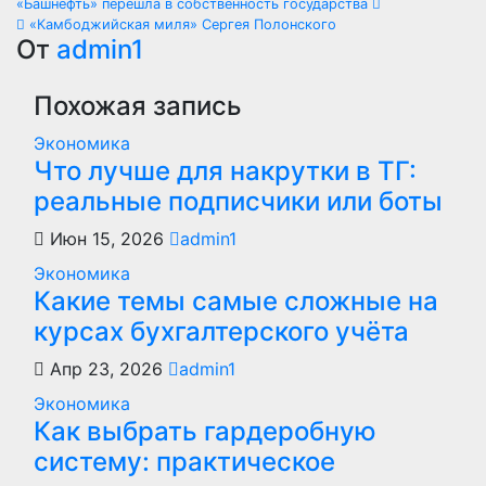
Навигация
«Башнефть» перешла в собственность государства
«Камбоджийская миля» Сергея Полонского
по
От
admin1
записям
Похожая запись
Экономика
Что лучше для накрутки в ТГ:
реальные подписчики или боты
Июн 15, 2026
admin1
Экономика
Какие темы самые сложные на
курсах бухгалтерского учёта
Апр 23, 2026
admin1
Экономика
Как выбрать гардеробную
систему: практическое