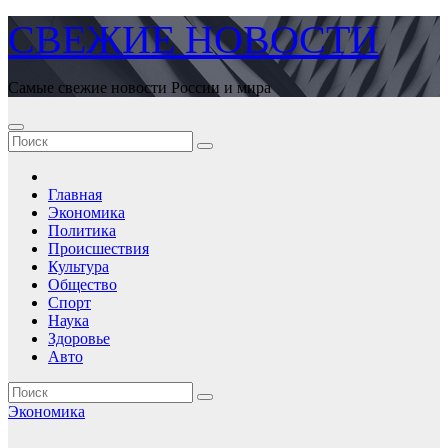
Перейти
СВЕЖИЕ НОВОСТИ
к
содержимому
Самые свежие новости России и мира
Главная
Экономика
Политика
Происшествия
Культура
Общество
Спорт
Наука
Здоровье
Авто
Экономика