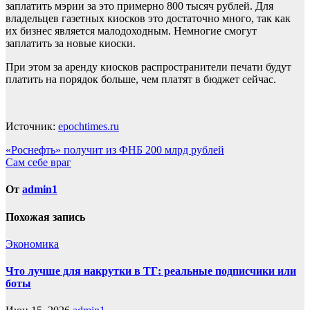
заплатить мэрии за это примерно 800 тысяч рублей. Для
владельцев газетных киосков это достаточно много, так как
их бизнес является малодоходным. Немногие смогут
заплатить за новые киоски.
При этом за аренду киосков распространители печати будут
платить на порядок больше, чем платят в бюджет сейчас.
Источник:
epochtimes.ru
Навигация
«Роснефть» получит из ФНБ 200 млрд рублей
Сам себе враг
по
записям
От
admin1
Похожая запись
Экономика
Что лучше для накрутки в ТГ: реальные подписчики или
боты