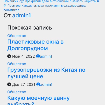
Навигация
Немецкий суд прекратил дело в отношении бывшего нациста
Премьер Канады вызвал нарекания международных
по
политиков
От
admin1
записям
Похожая запись
Общество
Пластиковые окна в
Долгопрудном
Июн 4, 2022
admin1
Общество
Грузоперевозки из Китая по
лучшей цене
Дек 27, 2021
admin1
Общество
Какую моечную ванну
выбрать?