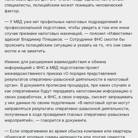
специалисты, полицейским может помешать человеческий
фактор.
— У МВД уже нет профильных налоговых подразделений и
профессиональной подготовки, чтобы увидеть в том или ином
случае признаки налоговых махинаций, — пояснил «Известиям»
адвокат Владимир Плешаков. — Сотрудники ФНС смогли бы
прояснить полицейским ситуацию и указать на то, что они сами
могли и не заметить.
Именно для расширения взаимодействия и обмена
информацией с ФНС в МВД подготовлен проект
межведомственного приказа «О порядке представления
результатов оперативно-разыскной деятельности в налоговый
орган». В документе прописана процедура, при каких случаях и
как оперативники будут передавать налоговикам информацию о
своих разработках, а ФНС, в свою очередь, сможет запрашивать
у них данные по своим подопечным. «В налоговый орган могут
направляться результаты оперативно-разыскной деятельности,
полученные в ходе проведения гласных оперативно-разыскных
мероприятий», — говорится в документе.
— Если оперативники во время обыска компании или квартиры
обнаружат крупные суммы наличности или другие ценности