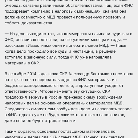
очередь, связаны различными обстоятельствами. Так, если ФНС
подозревает компанию в налоговых махинациях, сначала она
должна совместно с МВД провести полноценную проверку и
собрать доказательства.
— На деле выходило так, что коммерсанты начинали судиться с
ФНС, оспаривая претензии, на что уходили месяцы и годы, —
рассказал «Известиям» один из оперативников МВД. — Лишь
когда дело проходило все суды и инстанции, а решение
вступало в законную силу, тогда ФНС уже направляла
материалы в СКР.
В сентябре 2014 года глава СКР Александр Бастрыкин посетовал
на то, что пока следователь ждет из ФНС материалы, из
бюджета разворовываются деньги, а преступники уходят от
ответственности. Чтобы изменить эту ситуацию, СКР
предложил вернуть в России прежнюю схему возбуждения
налоговых дел на основании оперативных материалов МВД.
Следователь сможет сам возбуждать дело и направлять запрос
в ФНС, однако уже не будет зависеть от ответа налоговиков,
даже если он будет отрицательным.
Таким образом, основным поставщиком материалов по
налоговым делам для СКР станет МВД. Однако, как считают