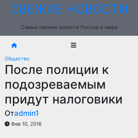
Перейти
СВЕЖИЕ НОВОСТИ
к
содержимому
Самые свежие новости России и мира
Общество
После полиции к
подозреваемым
придут налоговики
От
admin1
Фев 10, 2016