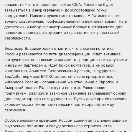
опасность – в том числе для самих США. Россия не будет
ввязываться в изнурительную и дорогостоящую гонку
вооружений. Никаких пушек вместо масла. У РФ имеется не
только современная, профессиональная и вежливая армия. Но и
достаточный набор ассиметричных боевых инструментов для
нивелирования существующих и перспективных угроз нашей
безопасности.
Владимир Владимирович отметил, что внешняя политика
России развивается по пути диверсификации. Идет активное
сотрудничество со всеми странами, с традиционными друзьями
и новыми партнерами. Идет поиск контактов, а не розыск
конфликтов. Азиатско-Тихоокеанский регион, государства
ЕврАзЭс, державы БРИКС остаются в зоне приоритетных
интересов России – ограничений же отношений с Европой и
Америкой власти РФ не ждут и не хотят. Равноправие,
прагматизм, реализм и взаимное уважение закладывают основу
для плодотворного сотрудничества. Пусть даже при сохранении
экономических и/или политических противоречий между
партнерами.
Особое внимание президент России уделил актуальным задачам
внутренней политики и государственного строительства.
Впереди предстоят сложные времена – как ввиду санкций, так и