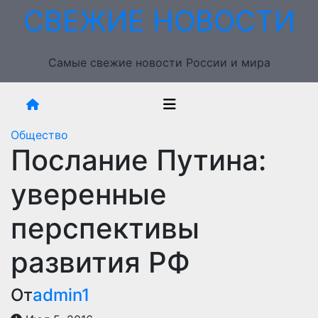
Перейти
СВЕЖИЕ НОВОСТИ
к
содержимому
Самые свежие новости России и мира
Общество
Послание Путина:
уверенные
перспективы
развития РФ
От
admin1