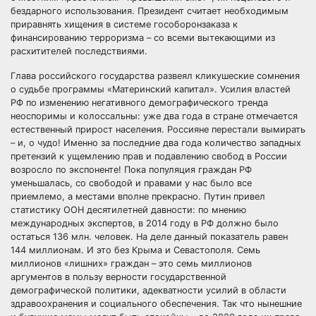
бездарного использования. Президент считает необходимым
приравнять хищения в системе гособоронзаказа к
финансированию терроризма – со всеми вытекающими из
расхитителей последствиями.
Глава российского государства развеял кликушеские сомнения
о судьбе программы «Материнский капитал». Усилия властей
РФ по изменению негативного демографического тренда
неоспоримы и колоссальны: уже два года в стране отмечается
естественный прирост населения. Россияне перестали вымирать
– и, о чудо! Именно за последние два года количество западных
претензий к ущемлению прав и подавлению свобод в России
возросло по экспоненте! Пока популяция граждан РФ
уменьшалась, со свободой и правами у нас было все
приемлемо, а местами вполне прекрасно. Путин привел
статистику ООН десятилетней давности: по мнению
международных экспертов, в 2014 году в РФ должно было
остаться 136 млн. человек. На деле данный показатель равен
144 миллионам. И это без Крыма и Севастополя. Семь
миллионов «лишних» граждан – это семь миллионов
аргументов в пользу верности государственной
демографической политики, адекватности усилий в области
здравоохранения и социального обеспечения. Так что нынешние