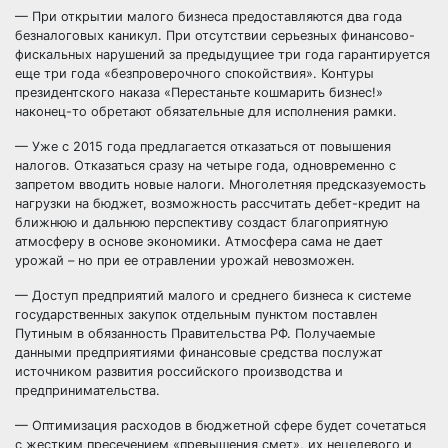
— При открытии малого бизнеса предоставляются два года
безналоговых каникул. При отсутствии серьезных финансово-
фискальных нарушений за предыдущиее три года гарантируется
еще три года «безпроверочного спокойствия». Контуры
президентского наказа «Перестаньте кошмарить бизнес!»
наконец-то обретают обязательные для исполнения рамки.
— Уже с 2015 года предлагается отказаться от повышения
налогов. Отказаться сразу на четыре года, одновременно с
запретом вводить новые налоги. Многолетняя предсказуемость
нагрузки на бюджет, возможность рассчитать дебет-кредит на
ближнюю и дальнюю перспективу создаст благоприятную
атмосферу в основе экономики. Атмосфера сама не дает
урожай – но при ее отравлении урожай невозможен.
— Доступ предприятий малого и среднего бизнеса к системе
государственных закупок отдельным пунктом поставлен
Путиным в обязанность Правительства РФ. Получаемые
данными предприятиями финансовые средства послужат
источником развития российского производства и
предпринимательства.
— Оптимизация расходов в бюджетной сфере будет сочетаться
с жестким пресечением «превышения смет», их нецелевого и