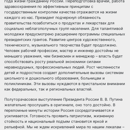
года жизни гражданину России. Переподготовка врачей, работа
здравоохранения по эффективным принципам с
государственным контролем качества отражаются на жизни
каждого из нас. Президент подчеркнул обязанность
правительства позаботиться о продуктах и лекарствах для
социально неблагополучных групп населения. Для талантливой
молодежи предусмотрено расширение программы специальных
президентских грантов. Развитие центров художественного,
технического, музыкального творчества будет продолжено.
Человек рабочей профессии, мастер и инженер достойны не
меньшего уважения, чем бизнесмен и менеджер – власть будет
способствовать росту реальной экономики силами
неравнодушных, профессиональных людей. Рост численности
детей и подростков создает дополнительные вызовы системам
школьного и дошкольного образования, больницам и
поликлиникам. Эти вызовы нуждаются в пристальном внимании
как федеральных, так и региональных властей.
Полуторачасовое выступление Президента России В. В. Путина
желательно прослушать в оригинале, оно того достойно. В
переломные минуты истории Россия сосредотачивается и
усиливается. Готовность проявить патриотизм, жизненную
стойкость и национальный подъем становится яркой и
рельефной. Мы не ждем искривлений мира по нашим лекалам –