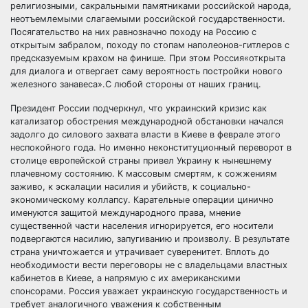
религиозными, сакральными памятниками российской народа,
неотъемлемыми слагаемыми российской государственности.
Посягательство на них равнозначно походу на Россию с
открытым забралом, походу по стопам наполеонов-гитлеров с
предсказуемым крахом на финише. При этом Россия«открыта
для диалога и отвергает саму вероятность постройки нового
железного занавеса».С любой стороны от наших границ.
Президент России подчеркнул, что украинский кризис как
катализатор обострения международной обстановки начался
задолго до силового захвата власти в Киеве в феврале этого
неспокойного года. Но именно неконституционный переворот в
столице европейской страны привел Украину к нынешнему
плачевному состоянию. К массовым смертям, к сожжениям
заживо, к эскалации насилия и убийств, к социально-
экономическому коллапсу. Карательные операции цинично
именуются защитой международного права, мнение
существенной части населения игнорируется, его носители
подвергаются насилию, запугиванию и произволу. В результате
страна уничтожается и утрачивает суверенитет. Вплоть до
необходимости вести переговоры не с владельцами властных
кабинетов в Киеве, а напрямую с их американскими
спонсорами. Россия уважает украинскую государственность и
требует аналогичного уважения к собственным