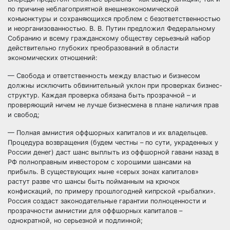
по причине неблагоприятной внешнеэкономической
конъюнктуры и сохраняющихся проблем с безответственностью
и неорганизованностью. В. В. Путин предложил Федеральному
Собранию и всему гражданскому обществу серьезный набор
действительно глубоких преобразований в области
экономических отношений:
— Свобода и ответственность между властью и бизнесом
должны исключить обвинительный уклон при проверках бизнес-
структур. Каждая проверка обязана быть прозрачной – и
проверяющий ничем не лучше бизнесмена в плане наличия прав
и свобод;
— Полная амнистия оффшорных капиталов и их владельцев.
Процедура возвращения (будем честны – по сути, украденных у
России денег) даст шанс выплыть из оффшорной гавани назад в
РФ полноправным инвестором с хорошими шансами на
прибыль. В существующих ныне «серых зонах капиталов»
растут разве что шансы быть пойманным на крючок
конфискаций, по примеру прошлогодней кипрской «рыбалки».
Россия создаст законодательные гарантии полноценности и
прозрачности амнистии для оффшорных капиталов –
однократной, но серьезной и подлинной;