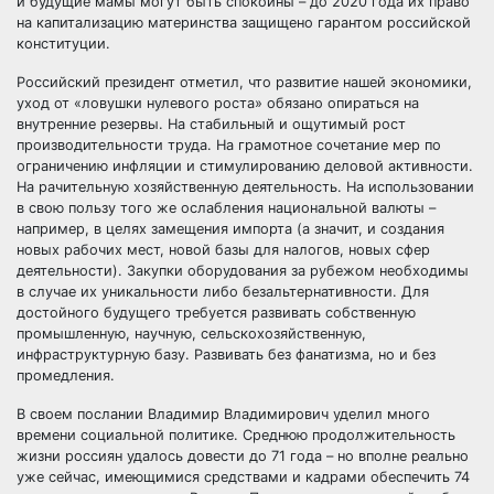
и будущие мамы могут быть спокойны – до 2020 года их право
на капитализацию материнства защищено гарантом российской
конституции.
Российский президент отметил, что развитие нашей экономики,
уход от «ловушки нулевого роста» обязано опираться на
внутренние резервы. На стабильный и ощутимый рост
производительности труда. На грамотное сочетание мер по
ограничению инфляции и стимулированию деловой активности.
На рачительную хозяйственную деятельность. На использовании
в свою пользу того же ослабления национальной валюты –
например, в целях замещения импорта (а значит, и создания
новых рабочих мест, новой базы для налогов, новых сфер
деятельности). Закупки оборудования за рубежом необходимы
в случае их уникальности либо безальтернативности. Для
достойного будущего требуется развивать собственную
промышленную, научную, сельскохозяйственную,
инфраструктурную базу. Развивать без фанатизма, но и без
промедления.
В своем послании Владимир Владимирович уделил много
времени социальной политике. Среднюю продолжительность
жизни россиян удалось довести до 71 года – но вполне реально
уже сейчас, имеющимися средствами и кадрами обеспечить 74