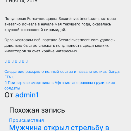
Ноя 14, 2016
Популярная Forex-площадка Secureinvestment.com, которая
внезапно исчезла в начале мая текущего года, оказалась
крупной финансовой пирамидой.
Организаторам веб-портала Secureinvestment.com удалось
довольно быстро снискать популярность среди мелких
инвесторов за счет крайне интересных
Навигация
Следствие раскрыло полный состав и назвало мотивы банды
ГТА
по
При взрыве смертника в Афганистане ранены грузинские
солдаты
записям
От
admin1
Похожая запись
Происшествия
Мужчина открыл стрельбу в