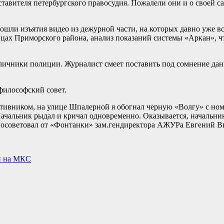
авителя петербургского правосудия. Пожалели они и о своей 
шли изъятия видео из дежурной части, на которых давно уже вс
ицах Приморского района, анализ показаний системы «Аркан», 
тличники полиции. Журналист смеет поставить под сомнение д
философский совет.
тивником, на улице Шпалерной я обогнал черную «Волгу» с номе
Начальник рыдал и кричал одновременно. Оказывается, начальни
— посоветовал от «Фонтанки» зам.гендиректора АЖУРа Евгений 
и на МКС