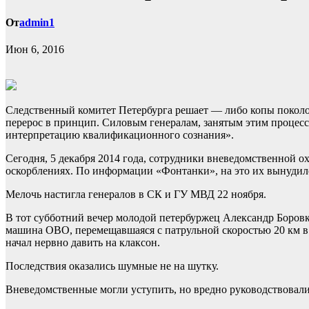
От
admin1
Июн 6, 2016
Следственный комитет Петербурга решает — либо копы поколо
перерос в принцип. Силовым генералам, занятым этим процес
интерпретацию квалификационного сознания».
Сегодня, 5 декабря 2014 года, сотрудники вневедомственной
оскорблениях. По информации «Фонтанки», на это их вынудило
Мелочь настигла генералов в СК и ГУ МВД 22 ноября.
В тот субботний вечер молодой петербуржец Александр Боровк
машина ОВО, перемещавшаяся с патрульной скоростью 20 км в
начал нервно давить на клаксон.
Последствия оказались шумные не на шутку.
Вневедомственные могли уступить, но вредно руководствовали