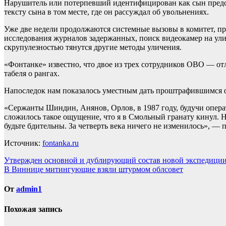
Нарушитель или потерпевший идентифицирован как сын предст
тексту сына в том месте, где он рассуждал об увольнениях.
Уже две недели продолжаются системные вызовы в комитет, про
исследования журналов задержанных, поиск видеокамер на ул
скрупулезностью тянутся другие методы уличения.
«Фонтанке» известно, что двое из трех сотрудников ОВО — о
табеля о рангах.
Напоследок нам показалось уместным дать проштрафившимся 
«Сержанты Шиндин, Анянов, Орлов, в 1987 году, будучи опера
сложилось такое ощущение, что я в Смольный гранату кинул. 
будьте бдительны. За четверть века ничего не изменилось», 
Источник:
fontanka.ru
Навигация
Утвержден основной и дублирующий состав новой экспедици
В Виннице митингующие взяли штурмом облсовет
по
записям
От
admin1
Похожая запись