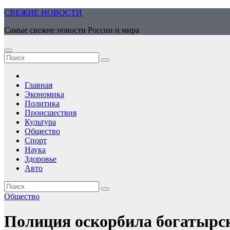
Перейти
СВЕЖИЕ НОВОСТИ
к
Самые свежие новости России и мира
содержимому
Главная
Экономика
Политика
Происшествия
Культура
Общество
Спорт
Наука
Здоровье
Авто
Общество
Полиция оскорбила богатырск