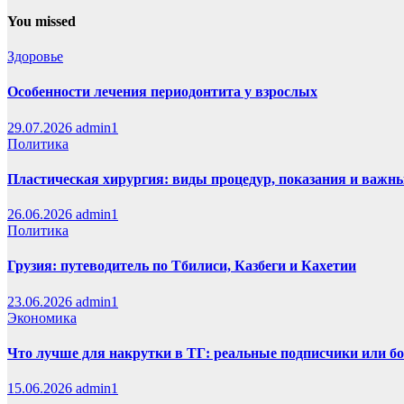
You missed
Здоровье
Особенности лечения периодонтита у взрослых
29.07.2026
admin1
Политика
Пластическая хирургия: виды процедур, показания и важн
26.06.2026
admin1
Политика
Грузия: путеводитель по Тбилиси, Казбеги и Кахетии
23.06.2026
admin1
Экономика
Что лучше для накрутки в ТГ: реальные подписчики или б
15.06.2026
admin1