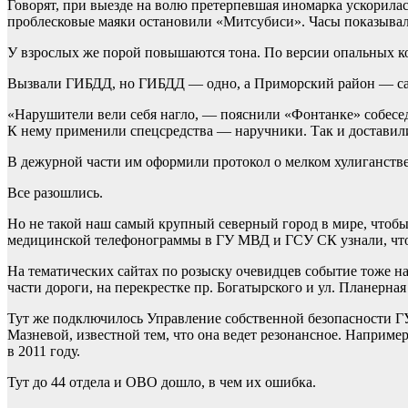
Говорят, при выезде на волю претерпевшая иномарка ускорилас
проблесковые маяки остановили «Митсубиси». Часы показывал
У взрослых же порой повышаются тона. По версии опальных ко
Вызвали ГИБДД, но ГИБДД — одно, а Приморский район — самы
«Нарушители вели себя нагло, — пояснили «Фонтанке» собесед
К нему применили спецсредства — наручники. Так и доставили
В дежурной части им оформили протокол о мелком хулиганстве
Все разошлись.
Но не такой наш самый крупный северный город в мире, чтобы 
медицинской телефонограммы в ГУ МВД и ГСУ СК узнали, что 
На тематических сайтах по розыску очевидцев событие тоже 
части дороги, на перекрестке пр. Богатырского и ул. Планерная 
Тут же подключилось Управление собственной безопасности Г
Мазневой, известной тем, что она ведет резонансное. Наприме
в 2011 году.
Тут до 44 отдела и ОВО дошло, в чем их ошибка.