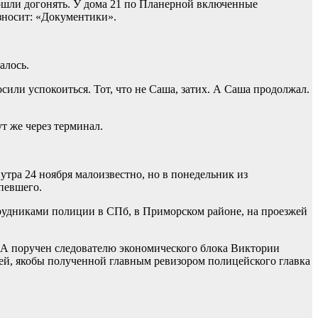
пошли догонять. У дома 21 по Планерной включенные
зносит: «Документики».
алось.
ли успокоиться. Тот, что не Саша, затих. А Саша продолжал.
т же через терминал.
утра 24 ноября малоизвестно, но в понедельник из
певшего.
трудниками полиции в СПб, в Приморском районе, на проезжей
 А поручен следователю экономического блока Виктории
блей, якобы полученной главным ревизором полицейского главка