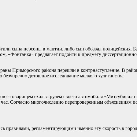
тили сына персоны в мантии, либо сын обозвал полицейских. Б
сом, «Фонтанка» предлагает
подойти к предмету диссертационно 
 охраны Приморского района перешли в контрнаступление. В ра
 безупречно дотошное исследование мелкого хулиганства.
ов с товарищем ехал за рулем своего автомобиля «Митсубиси» 
 час. Согласно многочисленно перепроверенным объяснениям по
сь правилами, регламентирующими именно эту скорость в город