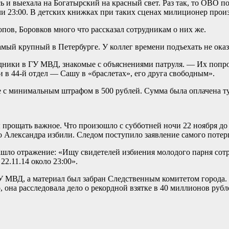
ь и выехала на Богатырский на красный свет. Раз так, то ОВО 
и 23:00. В детских книжках при таких сценах милиционер прои
пов, Боровков много что рассказал сотрудникам о них же.
й крупный в Петербурге. У коллег времени подъехать не оказ
ники в ГУ МВД, знакомые с объяснениями патруля. — Их попроси
 в 44-й отдел — Сашу в «браслетах», его друга свободным».
 с минимальным штрафом в 500 рублей. Сумма была оплачена ту
прощать важное. Что произошло с субботней ночи 22 ноября до 
Александра избили. Следом поступило заявление самого потер
нашло отражение: «Ищу свидетелей избиения молодого парня со
22.11.14 около 23:00».
У МВД, а материал был забран Следственным комитетом города.
р, она расследовала дело о рекордной взятке в 40 миллионов ру