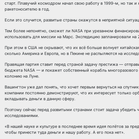
старт. Плавучий космодром начал свою работу в 1999-м, но так и
ракетоносителю в год.
Если это случится, развитые страны окажутся в неприятной ситуац
Тем более непонятно, сможет ли NASA при урезанном финансиро
использовать для миссии на Марс. Экспедицию запланировали на 2
При этом в США не скрывают, что их всё больше волнует китайская
сколько Америка и Европа, но в Пекине не распыляются на иссле
Правящая партия ставит перед страной задачу престижа — отправит
бюджета NASA — и покажет собственный корабль многоразового и
колонию на Луне.
Вашингтон уже дал понять, что хочет первым вернуться на спутни
компании постоянно демонстрируют, что их интересует только ор
вкладывать деньги в данную сферу.
Поэтому сейчас перед развитыми странами стоит задача убедить ч
исследованиями.
«В нашей науке и культуре в последнее время идея полётов за пр
чтобы принести туда деньги и нашу работу. А его пока нет».