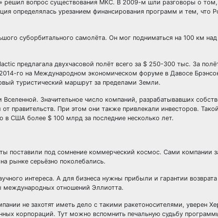
а» решил вопрос существования МКС. В 2009-м шли разговоры о том,
зиция определялась урезанием финансирования программ и тем, что Р
ьшого суборбитального самолёта. Он мог подниматься на 100 км над
actic предлагала двухчасовой полёт всего за $ 250-300 тыс. За полё
е 2014-го на Международном экономическом форуме в Давосе Брэнсо
первый туристический маршрут за пределами Земли.
и Вселенной. Значительное число компаний, разрабатывавших собст
 от правительств. При этом они также привлекали инвесторов. Тако
о в США более $ 100 млрд за последние несколько лет.
рты поставили под сомнение коммерческий космос. Сами компании з
 на рынке серьёзно поколебались.
учного интереса. А для бизнеса нужны прибыли и гарантии возврата
лы международных отношений Эллиотта.
мпании не захотят иметь дело с такими ракетоносителями, уверен Хе
онных корпораций. Тут можно вспомнить печальную судьбу програм