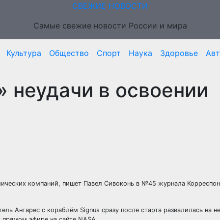
СВЕЖИЕ НОВОСТИ
Самые свежие новости России и мира
Культура
Общество
Спорт
Наука
Здоровье
Ав
» неудачи в освоении
мических компаний, пишет Павел Сивоконь в №45 журнала Корреспон
ель Антарес с кораблём Signus сразу после старта развалилась
на н
в прямом эфире на сайте NASA.