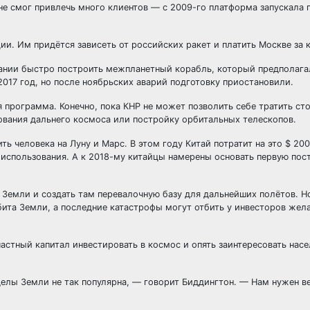
 не смог привлечь много клиентов — с 2009-го платформа запускала 
ии. Им придётся зависеть от российских ракет и платить Москве за 
вании быстро построить межпланетный корабль, который предполага
017 год, но после ноябрьских аварий подготовку приостановили.
 программа. Конечно, пока КНР не может позволить себе тратить сто
дования дальнего космоса или постройку орбитальных телескопов.
ь человека на Луну и Марс. В этом году Китай потратит на это $ 20
спользования. А к 2018-му китайцы намерены основать первую пос
к Земли и создать там перевалочную базу для дальнейших полётов. Н
бита Земли, а последние катастрофы могут отбить у инвесторов жел
астный капитал инвестировать в космос и опять заинтересовать насе
еделы Земли не так популярна, — говорит Биддингтон. — Нам нужен в