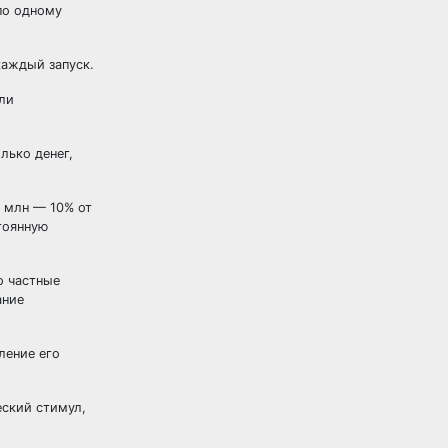
по одному
каждый запуск.
ли
лько денег,
0 млн — 10% от
тоянную
о частные
ание
ление его
еский стимул,