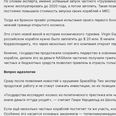
По словам эксперта, именно успешный запуск частного «грузовик
нужно эксплуатировать до 2020 года, а потом затопить. Такая по
постоянно повышала стоимость запуска своих кораблей к МКС.
Тогда же Брэнсон провёл успешные испытания своего первого бол
нижней границе открытого космоса.
Это стало новой вехой в истории космического туризма. Virgin Gal
российском корабле нужно было заплатить до $ 20 млн. В начал
Корреспонденту, что через несколько лет его компания откроет 
Конечно, государства продолжали сохранять лидерство в освоени
корабли, делали это за деньги NASAили частично получали гранты
частных и бюджетных средств позволил привлечь в отрасль тольк
Вопрос идеологии
Сразу после появления новостей о крушении SpaceShip Two экспе
продолжат работу и не станут снижать инвестиции, но их позиции
«Государства исследуют космос из политического престижа или на
иначе деньги оттуда уходят», — считает Генри Херцвельд из Шко
Если ещё несколько частных кораблей постигнет та же участь, ко
Особенно это касается основных заказчиков — телекоммуникаци