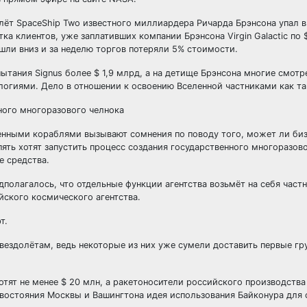
ёт SpaceShip Two известного миллиардера Ричарда Брэнсона упал в
ка клиентов, уже заплативших компании Брэнсона Virgin Galactic по $
ошли вниз и за неделю торгов потеряли 5% стоимости.
ытания Signus более $ 1,9 млрд, а на детище Брэнсона многие смотр
огиями. Дело в отношении к освоению Вселенной частниками как та
ного многоразового челнока
венными кораблями вызывают сомнения по поводу того, может ли би
пять хотят запустить процесс создания государственного многоразово
е средства.
полагалось, что отдельные функции агентства возьмёт на себя част
йского космического агентства.
т.
ездолётам, ведь некоторые из них уже сумели доставить первые гр
хотят не менее $ 20 млн, а ракетоносители российского производства
ивостояния Москвы и Вашингтона идея использования Байконура для