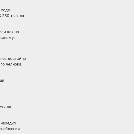
 ходе
 250 тыс. за
ели как на
ковому.
знес достойно
го челнока.
ная
узы на
 нередко
 снабжения