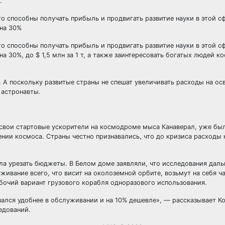
.
то способны получать прибыль и продвигать развитие науки в этой с
 на 30%
то способны получать прибыль и продвигать развитие науки в этой с
а 30%, до $ 1,5 млн за 1 т, а также заинтересовать богатых людей 
. А поскольку развитые страны не спешат увеличивать расходы на ос
 астронавты.
л свои стартовые ускорители на космодроме мыса Канаверал, уже был
нии космоса. Страны честно признавались, что до кризиса расходы 
а урезать бюджеты. В Белом доме заявляли, что исследования даль
ивание всего, что висит на околоземной орбите, возьмут на себя ч
бочий вариант грузового корабля одноразового использования.
зался удобнее в обслуживании и на 10% дешевле», — рассказывает К
едований.