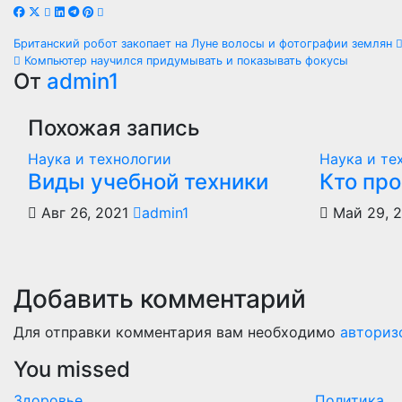
Навигация
Британский робот закопает на Луне волосы и фотографии землян
Компьютер научился придумывать и показывать фокусы
по
От
admin1
записям
Похожая запись
Наука и технологии
Наука и те
Виды учебной техники
Кто пр
Авг 26, 2021
admin1
Май 29, 
Добавить комментарий
Для отправки комментария вам необходимо
авториз
You missed
Здоровье
Политика