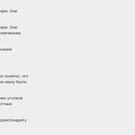
фере. Они
фере. Они
космическим
воение
о понятно, что
на науку были
них уголков
астные
орреспонденту