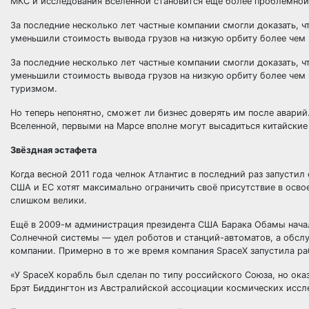
МКС и исследования Вселенной становится ещё более проблемной
За последние несколько лет частные компании смогли доказать, ч
уменьшили стоимость вывода грузов на низкую орбиту более чем
За последние несколько лет частные компании смогли доказать, ч
уменьшили стоимость вывода грузов на низкую орбиту более чем н
туризмом.
Но теперь непонятно, сможет ли бизнес доверять им после аварий
Вселенной, первыми на Марсе вполне могут высадиться китайские
Звёздная эстафета
Когда весной 2011 года челнок Атлантис в последний раз запусти
США и ЕС хотят максимально ограничить своё присутствие в освое
слишком велики.
Ещё в 2009-м администрация президента США Барака Обамы начал
Солнечной системы — удел роботов и станций-автоматов, а обслуж
компании. Примерно в то же время компания SpaceX запустила ра
«У SpaceX корабль был сделан по типу российского Союза, но ока
Брэт Биддингтон из Австралийской ассоциации космических иссл