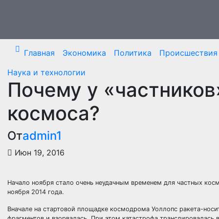
Перейти
к
содержимому
Главная
Экономика
Политика
Происшествия
Наука и технологии
Почему у «частников
космоса?
От
admin1
Июн 19, 2016
Начало ноября стало очень неудачным временем для частных кос
ноября 2014 года.
Вначале на стартовой площадке космодрома Уоллопс ракета-носит
фрагментов и взорвалась. При этом катастрофа транслировалась 