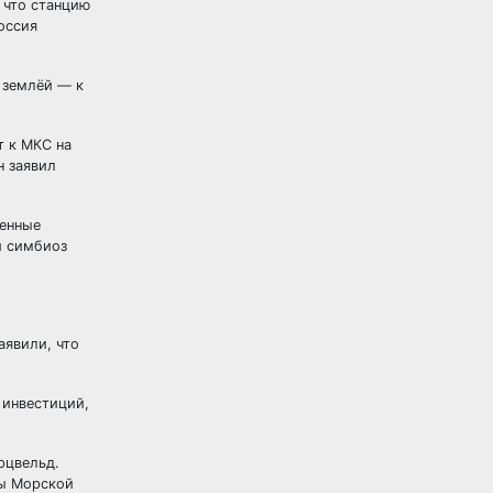
 что станцию
оссия
 землёй — к
т к МКС на
н заявил
венные
й симбиоз
аявили, что
 инвестиций,
рцвельд.
мы Морской