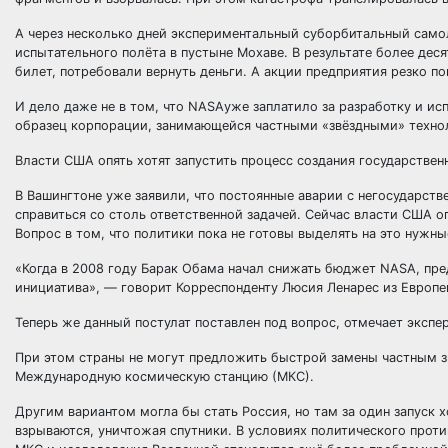
А через несколько дней экспериментальный суборбитальный самол
испытательного полёта в пустыне Мохаве. В результате более десят
билет, потребовали вернуть деньги. А акции предприятия резко п
И дело даже не в том, что NASAуже заплатило за разработку и исп
образец корпорации, занимающейся частными «звёздными» технол
Власти США опять хотят запустить процесс создания государствен
В Вашингтоне уже заявили, что постоянные аварии с негосударст
справиться со столь ответственной задачей. Сейчас власти США о
Вопрос в том, что политики пока не готовы выделять на это нужны
«Когда в 2008 году Барак Обама начал снижать бюджет NASA, пред
инициатива», — говорит Корреспонденту Люсия Ленарес из Европе
Теперь же данный постулат поставлен под вопрос, отмечает экспер
При этом страны не могут предложить быстрой замены частным зв
Международную космическую станцию (МКС).
Другим вариантом могла бы стать Россия, но там за один запуск 
взрываются, уничтожая спутники. В условиях политического прот