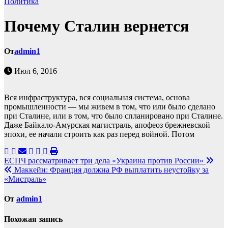
Политика
Почему Сталин вернется
От
admin1
Июл 6, 2016
Вся инфраструктура, вся социальная система, основа
промышленности — мы живем в том, что или было сделано
при Сталине, или в том, что было спланировано при Сталине.
Даже Байкало-Амурская магистраль, апофеоз брежневской
эпохи, ее начали строить как раз перед войной. Потом
Навигация
ЕСПЧ рассматривает три дела «Украина против России»
Маккейн: Франция должна РФ выплатить неустойку за
по
«Мистраль»
записям
От
admin1
Похожая запись