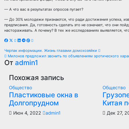
— А что вас в результатах опросов пугает?
— До 30% молодежи признаются, что ради достижения успеха, из
предписания. Да, готовность сделать это не означает, что они по
настораживать. А почему? В тех же исследованиях выявляется, ч
Навигация
Черпак информации. Жизнь глазами домохозяйки
Милонов предложил звонить по объявлениям эротического хара
по
От
admin1
записям
Похожая запись
Общество
Общество
Пластиковые окна в
Грузоп
Долгопрудном
Китая 
Июн 4, 2022
admin1
Дек 27, 2