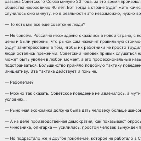
развала Советского Союза минуло 23 года, за это время произош
общества необходимо 40 лет. Вот тогда в стране будет жить каче
случилось сию минуту, но в реальности это невозможно, нужно в
— То есть мы все еще советские люди?
— Не совсем. Россияне неожиданно оказались в новой стране, с 
цены и были уверены, что рынок сам назначит правильную стоимос
будут заинтересованы в том, чтобы их работники не просто труди
люди остались прежними. Советский человек привык слушаться нач
может быть уволен в любой момент, а его профессиональные нав
подстраиваться. Большинство приняло подобную тактику поведения
инициативу. Эта тактика действует и поныне.
— Раболепие?
— Можно так сказать. Советское поведение не изменилось, а мути
условиях…
— Рыночная экономика должна была дать человеку больше шанс
— А на деле производственная демократия, как показывают опросы,
— чиновника, олигарха — усилилась, простой человек вынужден п
— Но подрастало же и другое поколение, которое не работало в 