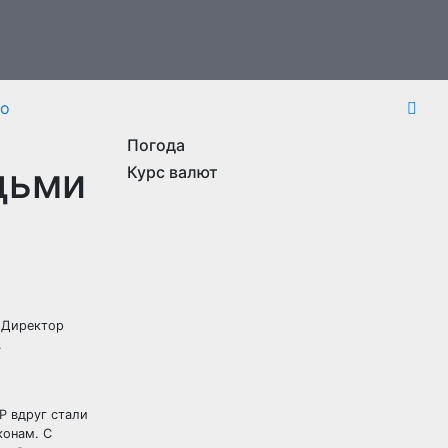
то
Погода
дьми
Курс валют
. Директор
.
Р вдруг стали
конам. С