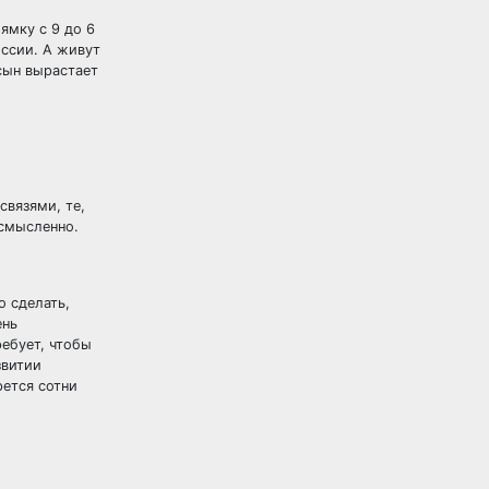
ямку с 9 до 6
ссии. А живут
сын вырастает
связями, те,
ссмысленно.
о сделать,
ень
ребует, чтобы
звитии
рется сотни