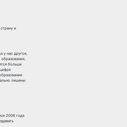
 страну и
а у нас другое,
 образования,
ится больше
 цифре
 образование
еально лишены
исе 2008 года
оздавать