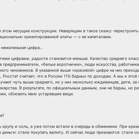
и этом несущие конструкции. Неверящим в такое скажу: перестроить
ационально ориентированной элиты — с ее капиталами.
ь немаленькая цифра…
этими цифрами, радости становится меньше. Качество среднего класс
ие предприниматели, «белые воротнички», люди искусства, работники
много чиновников. В указанной выше «красивой» цифре на них приход
 Росстат считает, что в России 11% бедных по доходам. А мы к этой
чают чуть выше среднего, но у них несколько иждивенцев, дети, за
карства. В результате, по официальным данным, они не бедны, но р
рии, обновить явно устаревшие вещи.
я?
 крупу и соль, а уже потом встали в очередь в обменники. При криз
 деньги: стали покупать валюту. И сейчас люди признаются: стали с