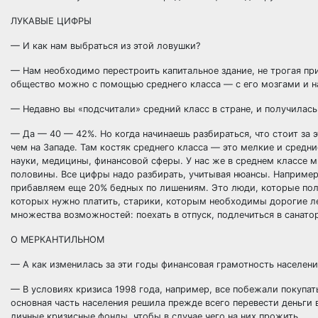
ЛУКАВЫЕ ЦИФРЫ
— И как нам выбраться из этой ловушки?
— Нам необходимо перестроить капитальное здание, не трогая пр
общество можно с помощью среднего класса — с его мозгами и н
— Недавно вы «подсчитали» средний класс в стране, и получилас
— Да — 40 — 42%. Но когда начинаешь разбираться, что стоит за 
чем на Западе. Там костяк среднего класса — это мелкие и средн
науки, медицины, финансовой сферы. У нас же в среднем классе 
половины. Все цифры надо разбирать, учитывая нюансы. Например,
прибавляем еще 20% бедных по лишениям. Это люди, которые полу
которых нужно платить, старики, которым необходимы дорогие ле
множества возможностей: поехать в отпуск, подлечиться в санато
О МЕРКАНТИЛЬНОМ
— А как изменилась за эти годы финансовая грамотность населени
— В условиях кризиса 1998 года, например, все побежали покупать
основная часть населения решила прежде всего перевести деньги в
личные кризисные фонды, чтобы в случае чего на них прожить.