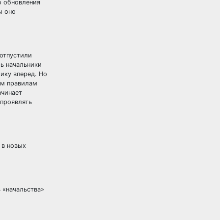
о обновления
ы оно
 отпустили
рь начальники
ику вперед. Но
ым правилам
ачинает
 проявлять
 в новых
ь «начальства»