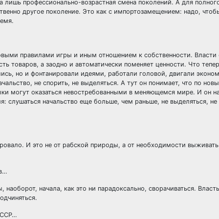
ла лишь профессионально-возрастная смена поколений. А для полног
ственно другое поколение. Это как с импортозамещением: надо, чтоб
ремя.
новыми правилами игры и иным отношением к собственности. Власти
ть товаров, а заодно и автоматически поменяет ценности. Что тепе
лись, но и фонтанировали идеями, работали головой, двигали эконом
альство, не спорить, не выделяться. А тут он понимает, что по нов
ыки могут оказаться невостребованными в меняющемся мире. И он н
: слушаться начальство еще больше, чем раньше, не выделяться, не
ровало. И это не от рабской природы, а от необходимости выживать
ов…
 наоборот, начала, как это ни парадоксально, сворачиваться. Власт
одчиняться.
СССР…