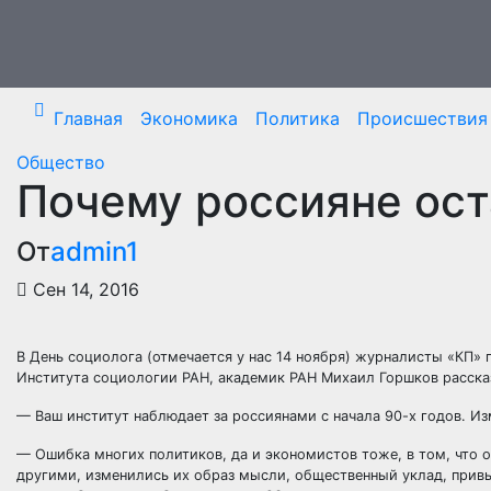
Перейти
к
содержимому
Главная
Экономика
Политика
Происшествия
Общество
Почему россияне ос
От
admin1
Сен 14, 2016
В День социолога (отмечается у нас 14 ноября) журналисты «КП»
Института социологии РАН, академик РАН Михаил Горшков рассказ
— Ваш
институт наблюдает за россиянами с начала 90-х годов. И
— Ошибка многих политиков, да и экономистов тоже, в том, что 
другими, изменились их образ мысли, общественный уклад, привы