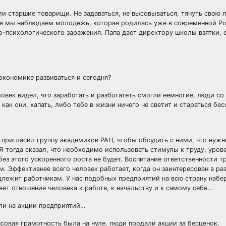
ли старшие товарищи. Не задаваться, не высовываться, тянуть свою л
дня мы наблюдаем молодежь, которая родилась уже в современной Ро
но-психологического заражения. Папа дает директору школы взятки, 
 экономике развиваться и сегодня?
век видел, что заработать и разбогатеть смогли немногие, люди со 
 как они, хапать, либо тебе в жизни ничего не светит и стараться бе
 пригласил группу академиков РАН, чтобы обсудить с ними, что нужн
 тогда сказал, что необходимо использовать стимулы к труду, уров
без этого ускоренного роста не будет. Воспитание ответственности т
. Эффективнее всего человек работает, когда он заинтересован в ра
длежит работникам. У нас подобных предприятий на всю страну набе
яет отношение человека к работе, к начальству и к самому себе…
али на акции предприятий…
совая грамотность была на нуле, люди продали акции за бесценок.