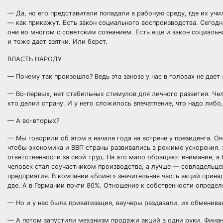
— Да, но его представители попадали в рабочую среду, где их учи
— как прикажут. Есть закон социального воспроизводства. Сего
они во многом с советским сознанием. Есть еще и закон социаль
и тоже дает взятки. Или берет.
ВЛАСТЬ НАРОДУ
— Почему так произошло? Ведь эта заноза у нас в головах не дает
— Во-первых, нет стабильных стимулов для личного развития. Чело
кто делил страну. И у него сложилось впечатление, что надо либо,
— А во-вторых?
— Мы говорили об этом в начале года на встрече у президента. Он
чтобы экономика и ВВП страны развивались в режиме ускорения. Я
ответственности за свой труд. На это мало обращают внимание, а 
человек стал соучастником производства, а лучше — совладельцем
предприятия. В компании «Боинг» значительная часть акций прина
две. А в Германии почти 80%. Отношение к собственности определ
— Но и у нас была приватизация, ваучеры раздавали, их обменив
— А потом запустили механизм продажи акций в одни руки. Финан