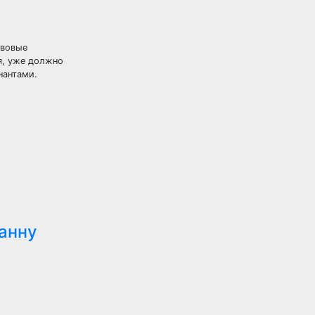
авовые
ся, уже должно
нантами.
анну