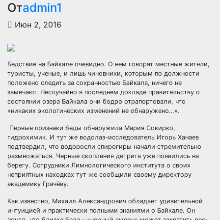
От
admin1
Июн 2, 2016
Бедствие на Байкале очевидно. О нем говорят местные жители,
туристы, ученые, и лишь чиновники, которым по должности
положено следить за сохранностью Байкала, ничего не
замечают. Неслучайно в последнем докладе правительству о
состоянии озера Байкала они бодро
отрапортовали, что
«никаких экологических изменений не обнаружено…».
Первые признаки беды обнаружила Мария Сокирко,
гидрохимик. И тут же водолаз-исследователь Игорь Ханаев
подтвердил, что водоросли спирогиры начали стремительно
размножаться. Черные скопления детрита уже появились на
берегу. Сотрудники Лимнологического института о своих
неприятных находках тут же сообщили своему директору
академику Грачёву.
Как известно, Михаил Александрович обладает удивительной
интуицией и практически полными знаниями о Байкале. Он
понял, что близка беда – «черный смерч» может захватить весь