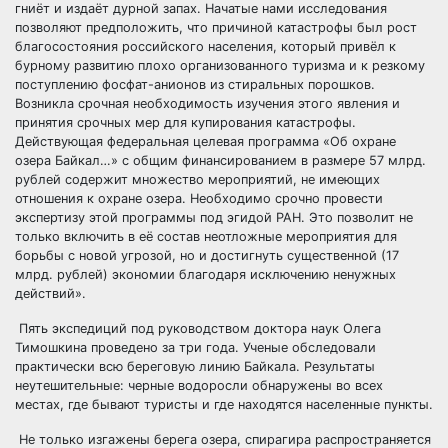
гниёт и издаёт дурной запах. Начатые нами исследования
позволяют предположить, что причиной катастрофы был рост
благосостояния российского населения, который привёл к
бурному развитию плохо организованного туризма и к резкому
поступлению фосфат-анионов из стиральных порошков.
Возникла срочная необходимость изучения этого явления и
принятия срочных мер для купирования катастрофы.
Действующая федеральная целевая программа «Об охране
озера Байкал…» с общим финансированием в размере 57 млрд.
рублей содержит множество мероприятий, не имеющих
отношения к охране озера. Необходимо срочно провести
экспертизу этой программы под эгидой РАН. Это позволит не
только включить в её состав неотложные мероприятия для
борьбы с новой угрозой, но и достигнуть существенной (17
млрд. рублей) экономии благодаря исключению ненужных
действий».
Пять экспедиций под руководством доктора наук Олега
Тимошкина проведено за три года. Ученые обследовали
практически всю береговую линию Байкала. Результаты
неутешительные: черные водоросли обнаружены во всех
местах, где бывают туристы и где находятся населенные пункты.
Не только изгажены берега озера, спирагира распространяется