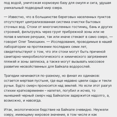
под водой, уничтожая кормовую базу для омуля и сига, удушая
уникальный подводный мир озера.
— Известно, что в большинстве береговых населенных пунктов
отсутствует централизованная система очистки бытовых
сточных вод. Стоки от многочисленных гостиниц, бань и других
строений, фильтруясь через грунт прибрежной зоны или не
попав в мелкие речушки, так или иначе стекают в само озеро, —
говорит Олег Тимошкин. — Исследования, проводимые в нашей
лаборатории на протяжении последних семи лет,
свидетельствуют о том, что эти стоки могут быть причиной
санитарно-микробиологического и химического загрязнения
пляжей и зоны заплеска, а также могут вызывать массовое
развитие несвойственных для Байкала водорослей.
Трагедии начинаются по-разному, но финал их одинаков:
остается мертвая пустыня, где еще недавно цвели сады и текли
ручьи. Будто смерч проносится над землей. Но если этот разгул
стихии кратковременен – налетел, погубил и исчез, то
нынешний черный смерч над Байкалом задержится надолго, а,
возможно, и навсегда.
Итак, экологическое бедствие на Байкале очевидно. Неужели
озеру, имеющему мировое значение, в том числе и как