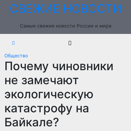
Перейти
СВЕЖИЕ НОВОСТИ
к
содержимому
Самые свежие новости России и мира
Общество
Почему чиновники
не замечают
экологическую
катастрофу на
Байкале?