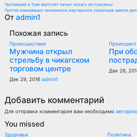
Навигация
Пропавший в Туве вертолет начнут искать экстрасенсы
Против измазавших чиновников маргарином украинцев завели дел
по
От
admin1
записям
Похожая запись
Происшествия
Происшест
Мужчина открыл
При об
стрельбу в чикагском
постра
торговом центре
Дек 28, 20
Дек 29, 2016
admin1
Добавить комментарий
Для отправки комментария вам необходимо
авториз
You missed
Здоровье
Политика