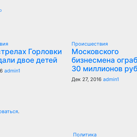
о
вия
Происшествия
стрелах Горловки
Московского
дали двое детей
бизнесмена ограб
30 миллионов ру
16
admin1
Дек 27, 2016
admin1
оваться
.
Политика