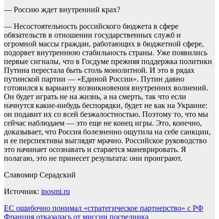
— Россию ждет внутренний крах?
— Несостоятельность российского бюджета в сфере
обязательств в отношении государственных служб и
огромной массы граждан, работающих в бюджетной сфере,
подорвет внутреннюю стабильность страны. Уже появились
первые сигналы, что в Госдуме прежняя поддержка политики
Путина перестала быть столь монолитной. И это в рядах
путинской партии — «Единой России». Путин давно
готовился к варианту возникновения внутренних волнений.
Он будет играть не на жизнь, а на смерть, так что если
начнутся какие-нибудь беспорядки, будет не как на Украине:
он подавит их со всей безжалостностью. Поэтому то, что мы
сейчас наблюдаем — это еще не конец игры. Это, конечно,
доказывает, что Россия болезненно ощутила на себе санкции,
и ее перспективы выглядят мрачно. Российское руководство
это начинает осознавать и старается маневрировать. Я
полагаю, это не принесет результата: они проиграют.
Славомир Серадский
Источник:
inosmi.ru
Навигация
ЕС ошибочно понимал «стратегическое партнерство» с РФ
Франция отказалась от миссии посредника