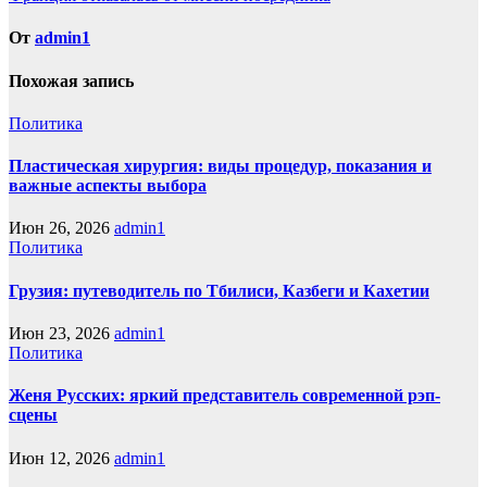
по
записям
От
admin1
Похожая запись
Политика
Пластическая хирургия: виды процедур, показания и
важные аспекты выбора
Июн 26, 2026
admin1
Политика
Грузия: путеводитель по Тбилиси, Казбеги и Кахетии
Июн 23, 2026
admin1
Политика
Женя Русских: яркий представитель современной рэп-
сцены
Июн 12, 2026
admin1