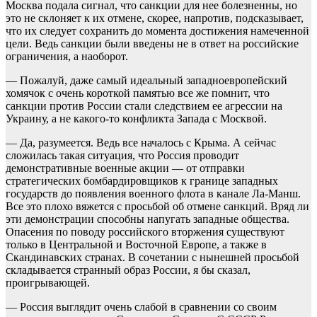
Москва подала сигнал, что санкции для нее болезненны, но
это не склоняет к их отмене, скорее, напротив, подсказывает,
что их следует сохранить до момента достижения намеченной
цели. Ведь санкции были введены не в ответ на российские
ограничения, а наоборот.
— Пожалуй, даже самый идеальный западноевропейский
хомячок с очень короткой памятью все же помнит, что
санкции против России стали следствием ее агрессии на
Украину, а не какого-то конфликта Запада с Москвой.
— Да, разумеется. Ведь все началось с Крыма. А сейчас
сложилась такая ситуация, что Россия проводит
демонстративные военные акции — от отправки
стратегических бомбардировщиков к границе западных
государств до появления военного флота в канале Ла-Манш.
Все это плохо вяжется с просьбой об отмене санкций. Вряд ли
эти демонстрации способны напугать западные общества.
Опасения по поводу российского вторжения существуют
только в Центральной и Восточной Европе, а также в
Скандинавских странах. В сочетании с нынешней просьбой
складывается странный образ России, я бы сказал,
проигрывающей.
— Россия выглядит очень слабой в сравнении со своим