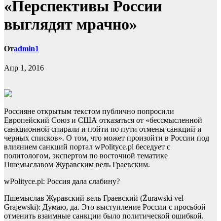
«Перспективы России
выглядят мрачно»
От
admin1
Апр 1, 2016
Россияне открытым текстом публично попросили
Европейский Союз и США отказаться от «бессмысленной
санкционной спирали и пойти по пути отмены санкций и
черных списков». О том, что может произойти в России под
влиянием санкций портал wPolityce.pl беседует с
политологом,
экспертом по восточной тематике
Пшемыславом Журавским вель Граевским.
wPolityce.pl: Россия дала слабину?
Пшемыслав Журавский вель Граевский (Żurawski vel
Grajewski): Думаю, да. Это выступление России с просьбой
отменить взаимные санкции было политической ошибкой.