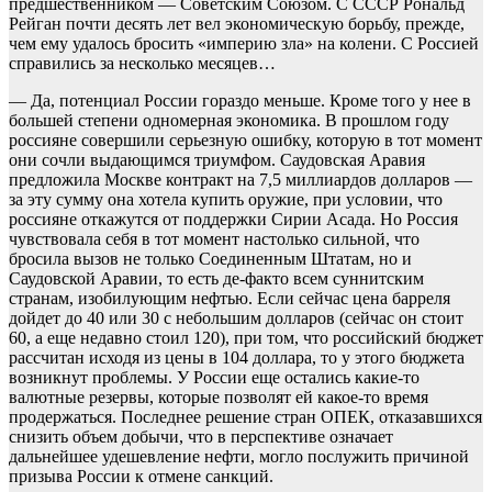
предшественником — Советским Союзом. С СССР Рональд
Рейган почти десять лет вел экономическую борьбу, прежде,
чем ему удалось бросить «империю зла» на колени. С Россией
справились за несколько месяцев…
— Да, потенциал России гораздо меньше. Кроме того у нее в
большей степени одномерная экономика. В прошлом году
россияне совершили серьезную ошибку, которую в тот момент
они сочли выдающимся триумфом. Саудовская Аравия
предложила Москве контракт на 7,5 миллиардов долларов —
за эту сумму она хотела купить оружие, при условии, что
россияне откажутся от поддержки Сирии Асада. Но Россия
чувствовала себя в тот момент настолько сильной, что
бросила вызов не только Соединенным Штатам, но и
Саудовской Аравии, то есть де-факто всем суннитским
странам, изобилующим нефтью. Если сейчас цена барреля
дойдет до 40 или 30 с небольшим долларов (сейчас он стоит
60, а еще недавно стоил 120), при том, что российский бюджет
рассчитан исходя из цены в 104 доллара, то у этого бюджета
возникнут проблемы. У России еще остались какие-то
валютные резервы, которые позволят ей какое-то время
продержаться. Последнее решение стран ОПЕК, отказавшихся
снизить объем добычи, что в перспективе означает
дальнейшее удешевление нефти, могло послужить причиной
призыва России к отмене санкций.