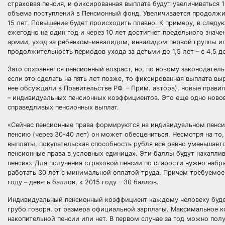
страховая пенсия, и фиксированная выплата будут увеличиваться 1
объема поступлений в Пенсионный фонд. Увеличивается продолжит
15 лет. Повышение будет происходить плавно. К примеру, в следу
ежегодно на один год и через 10 лет достигнет предельного значен
армии, уход за ребенком-инвалидом, инвалидом первой группы и
продолжительность периодов ухода за детьми до 1,5 лет – с 4,5 д
Зато сохраняется пенсионный возраст, но, по новому законодател
если это сделать на пять лет позже, то фиксированная выплата вы
нее обсуждали в Правительстве РФ. – Прим. автора), новые прави
– индивидуальных пенсионных коэффициентов. Это еще одно новов
справедливых пенсионных выплат.
«Сейчас пенсионные права формируются на индивидуальном пенсио
пенсию (через 30-40 лет) он может обесцениться. Несмотря на то,
выплаты, покупательская способность рубля все равно уменьшает
пенсионные права в условных единицах. Эти баллы будут накаплив
пенсию. Для получения страховой пенсии по старости нужно набра
работать 30 лет с минимальной оплатой труда. Причем требуемое к
году – девять баллов, к 2015 году – 30 баллов.
Индивидуальный пенсионный коэффициент каждому человеку будет 
грубо говоря, от размера официальной зарплаты. Максимальное ко
накопительной пенсии или нет. В первом случае за год можно получ