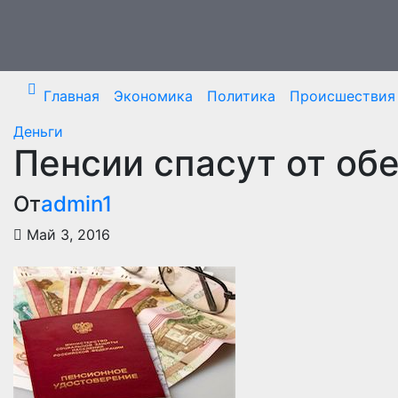
Перейти
к
содержимому
Главная
Экономика
Политика
Происшествия
Деньги
Пенсии спасут от об
От
admin1
Май 3, 2016