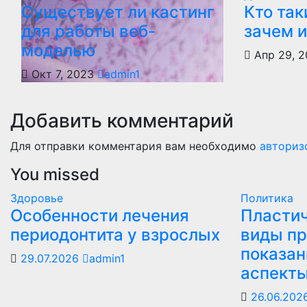
Существует ли кастинг
Кто так
для работы веб-
зачем 
моделью
Апр 29, 
Окт 7, 2023
admin1
Добавить комментарий
Для отправки комментария вам необходимо
авториз
You missed
Здоровье
Политика
Особенности лечения
Пластич
периодонтита у взрослых
виды пр
показан
29.07.2026
admin1
аспект
26.06.202