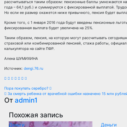
рассчитываться таким образом: пенсионные баллы умножаются на 
года – 64,1 руб.) и суммируются с фиксированной выплатой. Трудо
Но если ее размер окажется ниже привычного, пенсия будет выпл
Кроме того, с 1 января 2016 года будут введены пенсионные льго
фиксированная выплата будет увеличена на 25%.
Таким образом, пенсия, на которую могут рассчитывать сегодняш
страховой или комбинированной пенсией, стажа работы, официал
калькулятора на сайте ПФР.
Алена ШУМИХИНА
Источник:
dengi.76.ru
Навигация
Пора покупать серебро?
За смерть ребенка от врачебной ошибки назначено 15 млн рубле
по
От
admin1
записям
Похожая запись
Деньги
Деньги