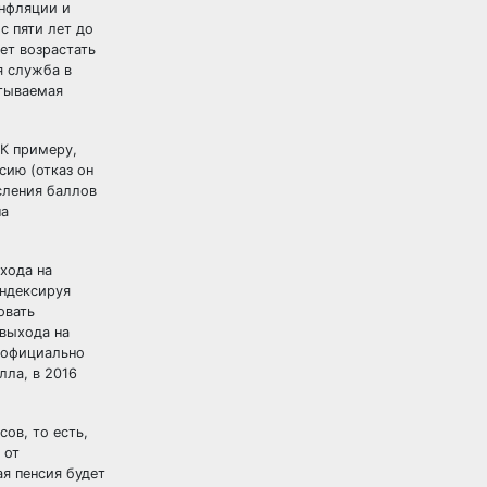
инфляции и
с пяти лет до
ет возрастать
я служба в
итываемая
 К примеру,
сию (отказ он
сления баллов
па
хода на
индексируя
овать
 выхода на
и официально
лла, в 2016
ов, то есть,
 от
ая пенсия будет