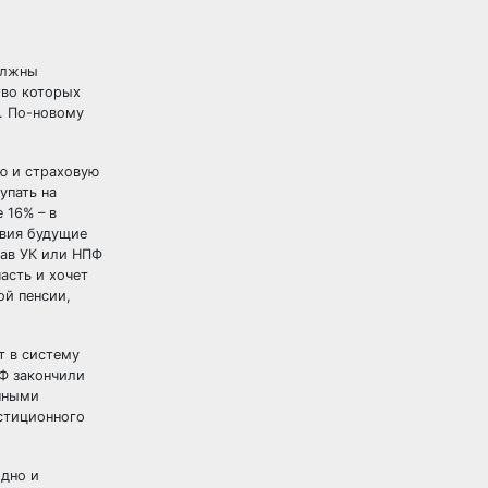
олжны
тво которых
у. По-новому
ю и страховую
упать на
 16% – в
твия будущие
рав УК или НПФ
асть и хочет
ой пенсии,
т в систему
Ф закончили
онными
естиционного
одно и