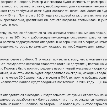
 февраля и 1 апреля. Размер индексации будет зависеть от размера 
ельность страхового стажа, необходимого для назначения пенсии – 
ющем году требуемый стаж будет составлять шесть лет. Затем он буд
ия – 15 лет. При этом с 2015 года в страховой стаж стала включатьс
ли престарелым, достигшим 80-летнего возраста. Увеличилась и уч
о шести лет.
ьству, выгоднее обращаться за назначением пенсии как можно позже.
растет на 36%. Хотя, работающие пенсионеры сохранили право на пен
ла расчета подразумевают определенные ограничения в порядке начи
ведение, которое, по замыслу государства, необходимо для принци
нном счете в рублях. Это может привести к тому, что к моменту вы
 что государство всячески старается этого не допустить, постоянно 
ся. Поэтому было принято решение ввести новый механизм – формир
аться, а их стоимость будет определяться ежегодно, исходя из года
ть не менее 30 баллов. Как отмечают в ПФР, их можно набрать, есл
оличество баллов будет вводиться постепенно: в 2015 году – 6,6 ба
определяться ежегодно и будет зависеть от суммы страховых взнос
личество заработанных баллов зависит и от того, отказался человек
ить не более 10 баллов, во втором – не более 6,25. В итоге страхов