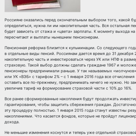
Россияне оказались перед окончательным выбором того, какой б
определиться, нужна ли им накопительная часть. Вся остальная 
будет зависеть от стажа и «цвета» зарплаты. К моменту выхода н
пересчитают и выплаты нынешним пенсионерам.
Пенсионная реформа близится к кульминации. Со следующего года
в отдельные виды пенсий. Россиянам дается время до 31 декабря 2
накопительную часть и инвестироваться через УК или НПФ в разме
страховую. Такой выбор должны сделать граждане 1967 и моложе 
пенсионеры предпринимали раньше. У так называемых «молчунов» 
или УК «ВЭБ» с тарифом 2% – с 1 января 2016 года все отчисления
оставить все по-прежнему, предпринимать ничего не нужно. Но за
увеличив тариф на формирование страховой части с 10% до 16%.
Все ранее сформированные накопления будут продолжать инвестир
гарантирования, чтобы защитить сбережения граждан. Достаточн
эту процедуру полностью. 1 января 2015 года станут известны ре
накоплениями. Что касается фондов, которые не пройдут лицензи
дохода.
Не меньшие изменения коснутся и теперь уже отдельной страховой