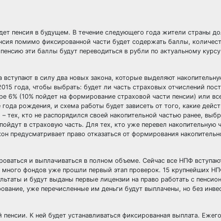
удет пенсия в будущем. В течение следующего года жители страны д
пенсия помимо фиксированной части будет содержать баллы, количес
а пенсию эти баллы будут переводиться в рубли по актуальному курс
 вступают в силу два новых закона, которые выделяют накопительну
015 года, чтобы выбрать: будет ли часть страховых отчислений пост
ре 6% (10% пойдет на формирование страховой части пенсии) или все
года рождения, и схема работы будет зависеть от того, какие дейс
– тех, кто не распорядился своей накопительной частью ранее, выб
 пойдут в страховую часть. Для тех, кто уже перевел накопительную ч
кон предусматривает право отказаться от формирования накопительн
оваться и выплачиваться в полном объеме. Сейчас все НПФ вступаю
о много фондов уже прошли первый этап проверок. 15 крупнейших НП
зультаты и будут выданы первые лицензии на право работать с пенси
рование, уже перечисленные им деньги будут выплачены, но без инв
 пенсии. К ней будет устанавливаться фиксированная выплата. Ежег