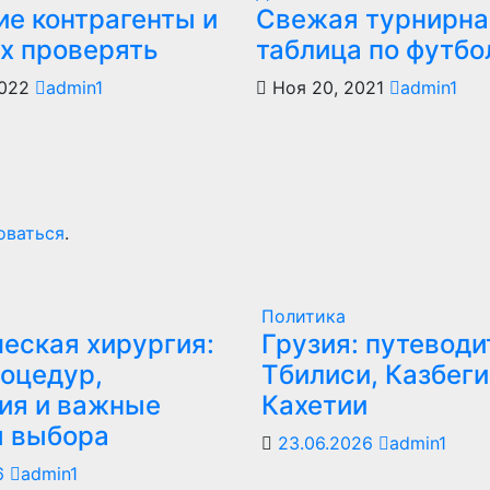
ие контрагенты и
Свежая турнирна
их проверять
таблица по футбо
2022
admin1
Ноя 20, 2021
admin1
оваться
.
Политика
еская хирургия:
Грузия: путеводи
оцедур,
Тбилиси, Казбеги
ия и важные
Кахетии
ы выбора
23.06.2026
admin1
6
admin1